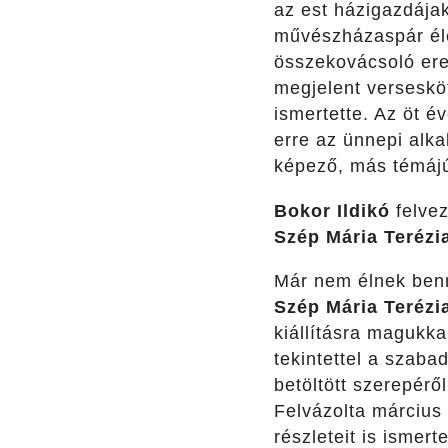
az est házigazdája
művészházaspár élet
összekovácsoló erej
megjelent verseskö
ismertette. Az öt 
erre az ünnepi alka
képező, más témájú
Bokor Ildikó
felvez
Szép Mária Terézi
Már nem élnek benn
Szép Mária Terézi
kiállításra magukk
tekintettel a szaba
betöltött szerepérő
Felvázolta március
részleteit is ismer