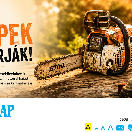
2026. 
A
A
A