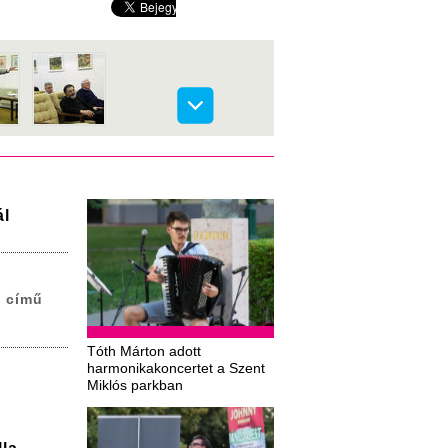
ál
e című
Tóth Márton adott
harmonikakoncertet a Szent
Miklós parkban