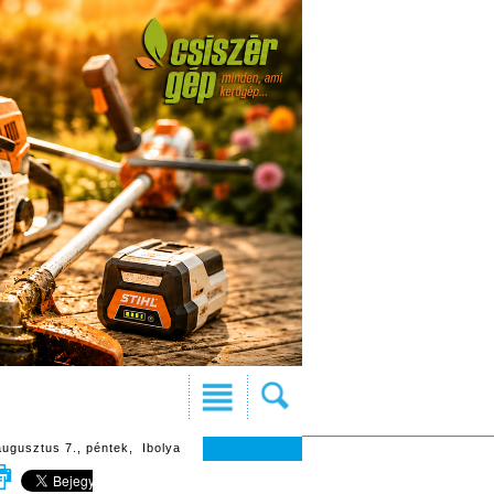
augusztus 7., péntek, Ibolya