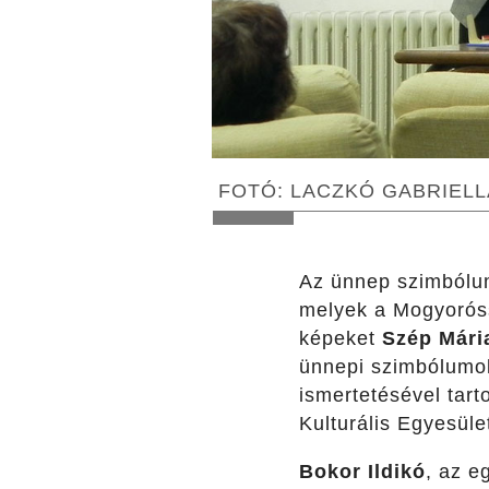
FOTÓ: LACZKÓ GABRIELL
Az ünnep szimbólum
melyek a Mogyoróss
képeket
Szép Mári
ünnepi szimbólumok
ismertetésével tar
Kulturális Egyesül
Bokor Ildikó
, az e