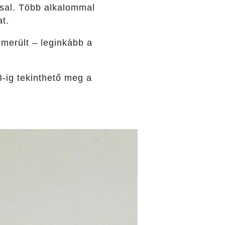
ssal. Több alkalommal
t.
lmerült – leginkább a
3-ig tekinthető meg a