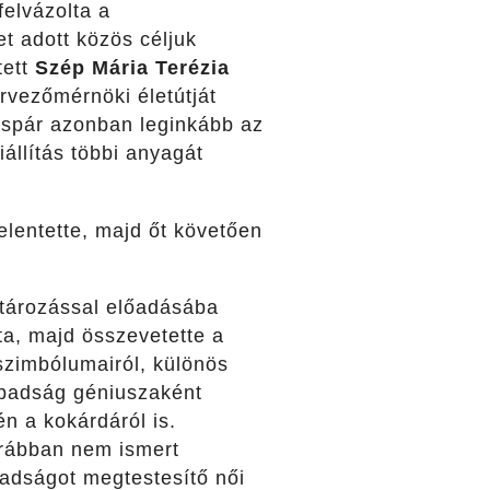
elvázolta a
t adott közös céljuk
tett
Szép Mária Terézia
ervezőmérnöki életútját
aspár azonban leginkább az
állítás többi anyagát
elentette, majd őt követően
tározással előadásába
ta, majd összevetette a
szimbólumairól, különös
zabadság géniuszaként
én a kokárdáról is.
orábban nem ismert
badságot megtestesítő női