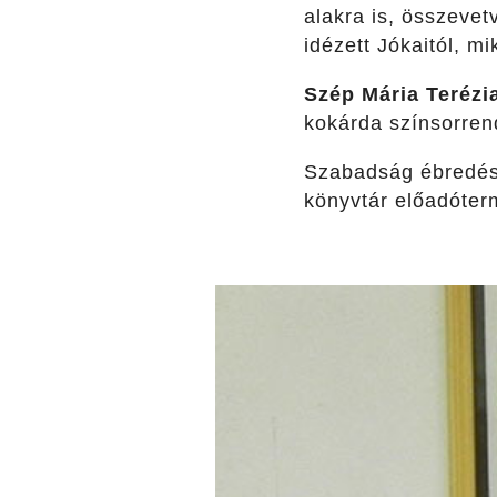
alakra is, összevet
idézett Jókaitól, m
Szép Mária Terézi
kokárda színsorrend
Szabadság ébredése:
könyvtár előadóter