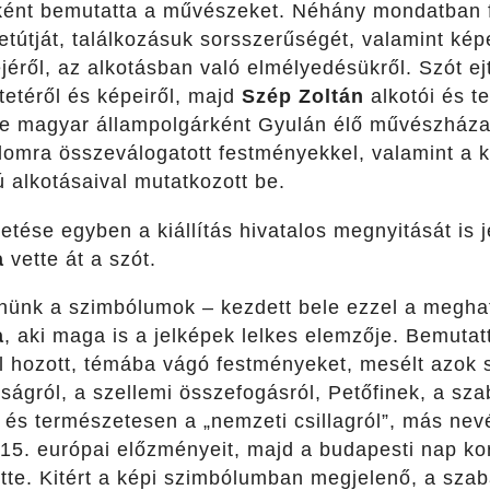
ként bemutatta a művészeket. Néhány mondatban f
útját, találkozásuk sorsszerűségét, valamint képe
éről, az alkotásban való elmélyedésükről. Szót ej
tetéről és képeiről, majd
Szép Zoltán
alkotói és t
éve magyar állampolgárként Gyulán élő művészház
lomra összeválogatott festményekkel, valamint a ki
 alkotásaival mutatkozott be.
etése egyben a kiállítás hivatalos megnyitását is j
a
vette át a szót.
ünk a szimbólumok – kezdett bele ezzel a megha
a
, aki maga is a jelképek lelkes elemzője. Bemutat
al hozott, témába vágó festményeket, mesélt azok 
dságról, a szellemi összefogásról, Petőfinek, a s
l és természetesen a „nemzeti csillagról”, más nev
 15. európai előzményeit, majd a budapesti nap k
tette. Kitért a képi szimbólumban megjelenő, a sza