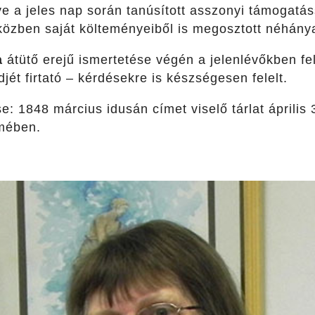
ve a jeles nap során tanúsított asszonyi támogatá
iközben saját költeményeiből is megosztott néhánya
a
átütő erejű ismertetése végén a jelenlévőkben fe
jét firtató – kérdésekre is készségesen felelt.
 1848 március idusán címet viselő tárlat április 
mében.