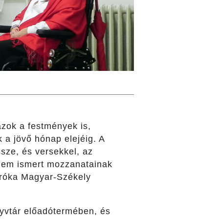
zok a festmények is,
a jövő hónap elejéig. A
sze, és versekkel, az
nem ismert mozzanatainak
oróka Magyar-Székely
nyvtár előadótermében, és