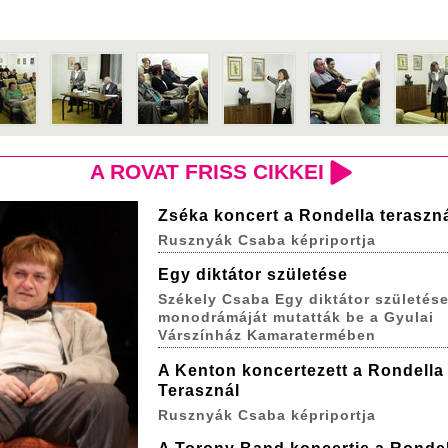
A ROVAT FRISS CIKKEI
Zséka koncert a Rondella teraszn
Rusznyák Csaba képriportja
Egy diktátor születése
Székely Csaba Egy diktátor születés
monodrámáját mutatták be a Gyulai
Várszínház Kamaratermében
A Kenton koncertezett a Rondella
Terasznál
Rusznyák Csaba képriportja