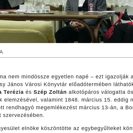
A
a nem mindössze egyetlen napé – ezt igazolják a
y János Városi Könyvtár előadótermében láthatók 
a Terézia
és
Szép Zoltán
alkotópáros válogatta ös
 elemzésével, valamint 1848. március 15. eddig 
tott rendhagyó megemlékezést március 13-án, a B
et szervezésében.
gyesület elnöke köszöntötte az egybegyűlteket kö