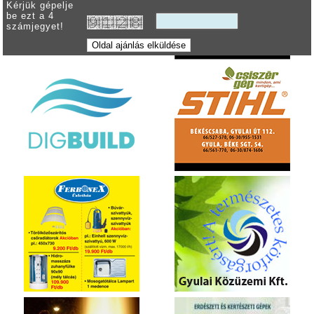
Kérjük gépelje
be ezt a 4
számjegyet!