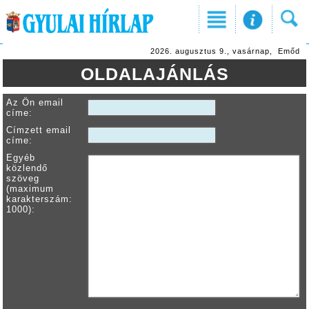
2026. augusztus 9., vasárnap, Emőd
OLDALAJÁNLÁS
Az Ön email
címe:
Címzett email
címe:
Egyéb
közlendő
szöveg
(maximum
karakterszám:
1000):