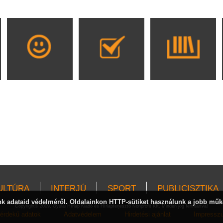
ULTÚRA
INTERJÚ
SPORT
PUBLICISZTIKA
 adataid védelméről. Oldalainkon HTTP-sütiket használunk a jobb műk
Copyright© 2009, Gyulai Hírlap Kiadó és Hírlapterjesztő Nonprofit Kft. Minden jog fenntartva!
érdekű adatok
Adatvédelem
Hirdetési ajánlat
Impressz