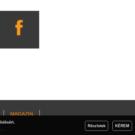
MAGAZIN
ödésért.
Részletek
KÉREM
um