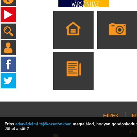
HÍREK
K
Friss
adatvédelmi tájékoztatónkban
megtalálod, hogyan gondoskodunk
Jöhet a süti?
Köz