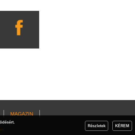
MAGAZIN
ödésért.
Részletek
KÉREM
um