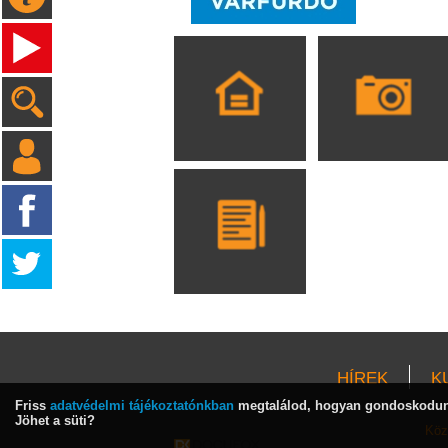
HÍREK
K
Friss
adatvédelmi tájékoztatónkban
megtalálod, hogyan gondoskodunk
Jöhet a süti?
Köz