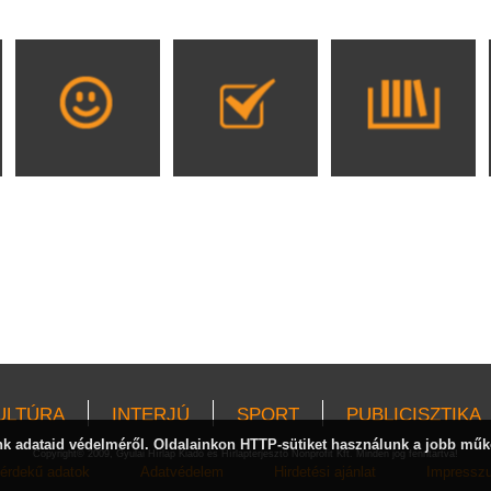
ULTÚRA
INTERJÚ
SPORT
PUBLICISZTIKA
 adataid védelméről. Oldalainkon HTTP-sütiket használunk a jobb műk
Copyright© 2009, Gyulai Hírlap Kiadó és Hírlapterjesztő Nonprofit Kft. Minden jog fenntartva!
érdekű adatok
Adatvédelem
Hirdetési ajánlat
Impressz