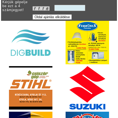
Kérjük gépelje
be ezt a 4
számjegyet!