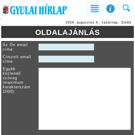
2026. augusztus 9., vasárnap, Emőd
OLDALAJÁNLÁS
Az Ön email
címe:
Címzett email
címe:
Egyéb
közlendő
szöveg
(maximum
karakterszám:
1000):