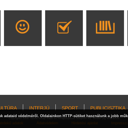
ULTÚRA
INTERJÚ
SPORT
PUBLICISZTIKA
 adataid védelméről. Oldalainkon HTTP-sütiket használunk a jobb műk
Copyright© 2009, Gyulai Hírlap Kiadó és Hírlapterjesztő Nonprofit Kft. Minden jog fenntartva!
érdekű adatok
Adatvédelem
Hirdetési ajánlat
Impressz