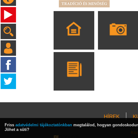
HÍREK
K
Friss
adatvédelmi tájékoztatónkban
megtalálod, hogyan gondoskodunk
Jöhet a süti?
Köz