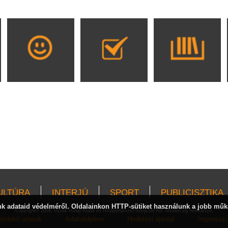
ULTÚRA
INTERJÚ
SPORT
PUBLICISZTIKA
 adataid védelméről. Oldalainkon HTTP-sütiket használunk a jobb műk
Copyright© 2009, Gyulai Hírlap Kiadó és Hírlapterjesztő Nonprofit Kft. Minden jog fenntartva!
érdekű adatok
Adatvédelem
Hirdetési ajánlat
Impressz