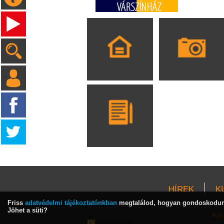
HÍREK
K
Friss
adatvédelmi tájékoztatónkban
megtalálod, hogyan gondoskodunk
Jöhet a süti?
Köz