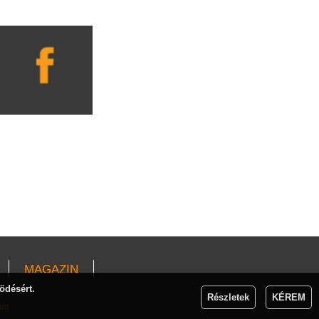
MAGAZIN
ödésért.
Részletek
KÉREM
um