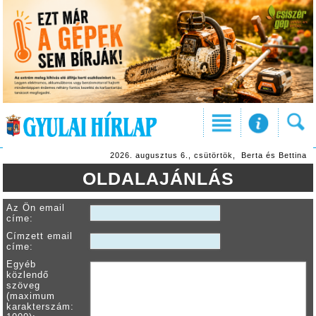
2026. augusztus 6., csütörtök, Berta és Bettina
OLDALAJÁNLÁS
Az Ön email
címe:
Címzett email
címe:
Egyéb
közlendő
szöveg
(maximum
karakterszám: