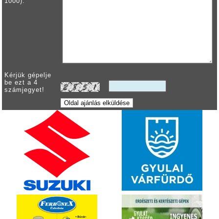
1000):
Kérjük gépelje
be ezt a 4
számjegyet!