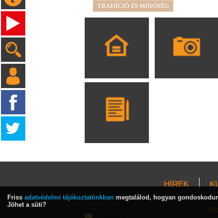
HÍREK
K
Friss
adatvédelmi tájékoztatónkban
megtalálod, hogyan gondoskodunk
Jöhet a süti?
Köz