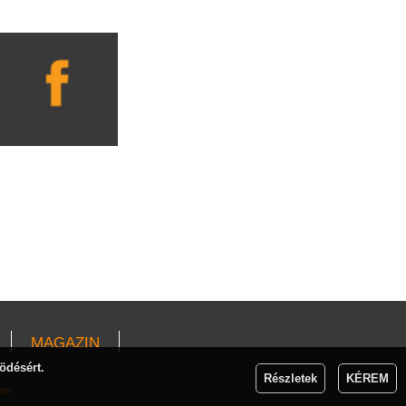
MAGAZIN
ödésért.
Részletek
KÉREM
um