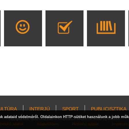
ULTÚRA
INTERJÚ
SPORT
PUBLICISZTIKA
 adataid védelméről. Oldalainkon HTTP-sütiket használunk a jobb műk
Copyright© 2009, Gyulai Hírlap Kiadó és Hírlapterjesztő Nonprofit Kft. Minden jog fenntartva!
érdekű adatok
Adatvédelem
Hirdetési ajánlat
Impressz