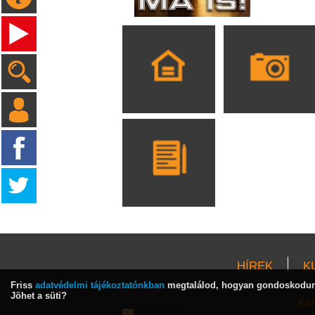
HÍREK
K
Friss
adatvédelmi tájékoztatónkban
megtalálod, hogyan gondoskodunk
Jöhet a süti?
Köz