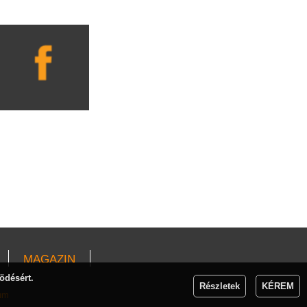
MAGAZIN
ödésért.
Részletek
KÉREM
um