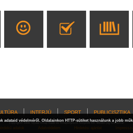
ULTÚRA
INTERJÚ
SPORT
PUBLICISZTIKA
 adataid védelméről. Oldalainkon HTTP-sütiket használunk a jobb műk
Copyright© 2009, Gyulai Hírlap Kiadó és Hírlapterjesztő Nonprofit Kft. Minden jog fenntartva!
érdekű adatok
Adatvédelem
Hirdetési ajánlat
Impressz