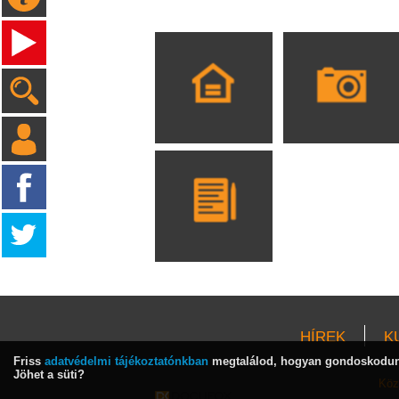
HÍREK
K
Friss
adatvédelmi tájékoztatónkban
megtalálod, hogyan gondoskodunk
Jöhet a süti?
Köz