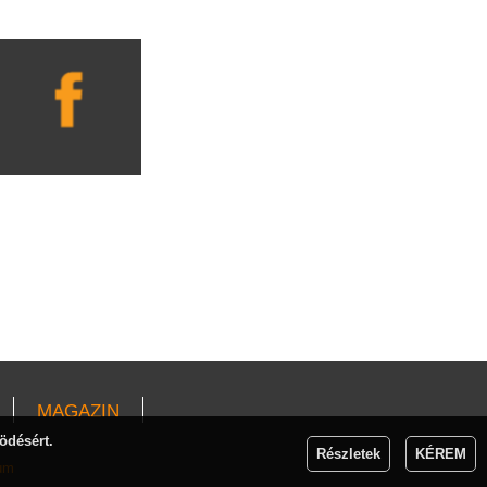
MAGAZIN
ödésért.
Részletek
KÉREM
um