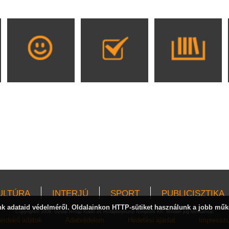
ULTÚRA
INTERJÚ
SPORT
PUBLICISZTIKA
 adataid védelméről. Oldalainkon HTTP-sütiket használunk a jobb műk
Copyright© 2009, Gyulai Hírlap Kiadó és Hírlapterjesztő Nonprofit Kft. Minden jog fenntartva!
érdekű adatok
Adatvédelem
Hirdetési ajánlat
Impressz