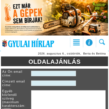
2026. augusztus 6., csütörtök, Berta és Bettina
OLDALAJÁNLÁS
Az Ön email
címe:
Címzett email
címe:
Egyéb
közlendő
szöveg
(maximum
karakterszám: