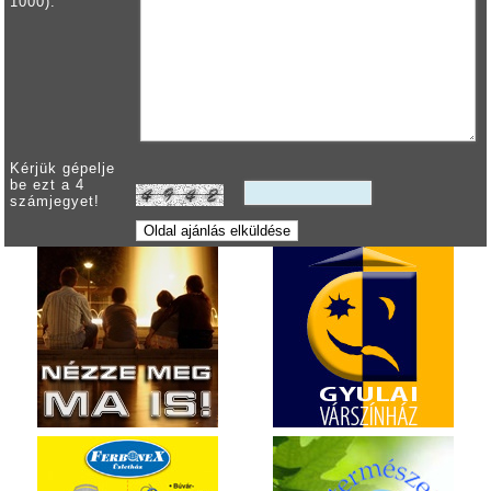
1000):
Kérjük gépelje
be ezt a 4
számjegyet!