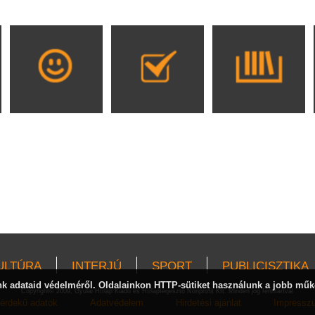
ULTÚRA
INTERJÚ
SPORT
PUBLICISZTIKA
 adataid védelméről. Oldalainkon HTTP-sütiket használunk a jobb műk
Copyright© 2009, Gyulai Hírlap Kiadó és Hírlapterjesztő Nonprofit Kft. Minden jog fenntartva!
érdekű adatok
Adatvédelem
Hirdetési ajánlat
Impressz