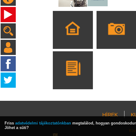
HÍREK
K
Friss
adatvédelmi tájékoztatónkban
megtalálod, hogyan gondoskodunk
Jöhet a süti?
Köz