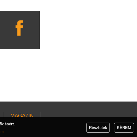
MAGAZIN
ödésért.
Részletek
KÉREM
um