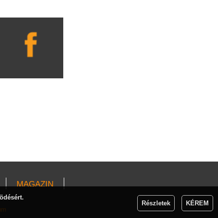
MAGAZIN
ödésért.
Részletek
KÉREM
um