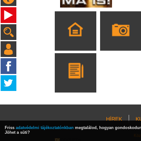
HÍREK
K
Friss
adatvédelmi tájékoztatónkban
megtalálod, hogyan gondoskodunk
Jöhet a süti?
Köz