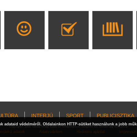
ULTÚRA
INTERJÚ
SPORT
PUBLICISZTIKA
 adataid védelméről. Oldalainkon HTTP-sütiket használunk a jobb műk
Copyright© 2009, Gyulai Hírlap Kiadó és Hírlapterjesztő Nonprofit Kft. Minden jog fenntartva!
érdekű adatok
Adatvédelem
Hirdetési ajánlat
Impressz