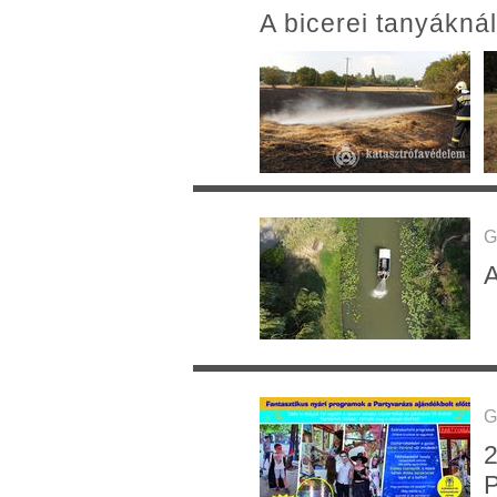
A bicerei tanyáknál
G
A
G
2
P