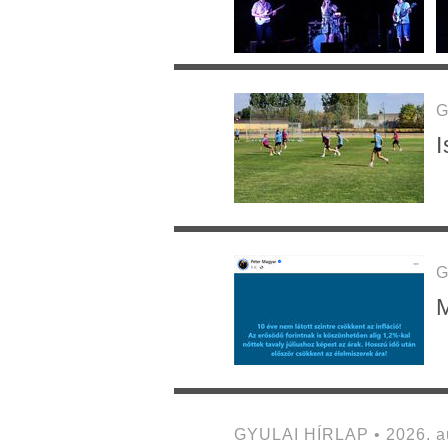
G
I
G
M
GYULAI HÍRLAP • 2026. au