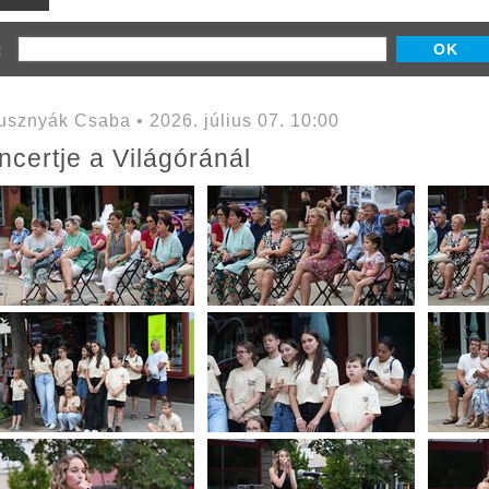
z:
sznyák Csaba • 2026. július 07. 10:00
certje a Világóránál