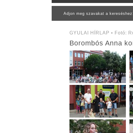
Adjon meg szavakat a kereséshe
GYULAI HÍRLAP • Fotó: Ru
Borombós Anna kon