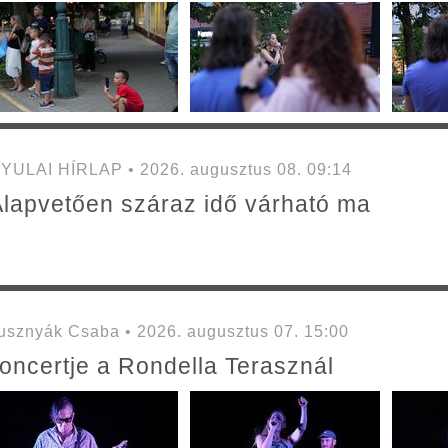
YULAI HÍRLAP • 2026. augusztus 08. 09:14
lapvetően száraz idő várható ma
sznyák Csaba • 2026. augusztus 07. 15:00
oncertje a Rondella Terasznál