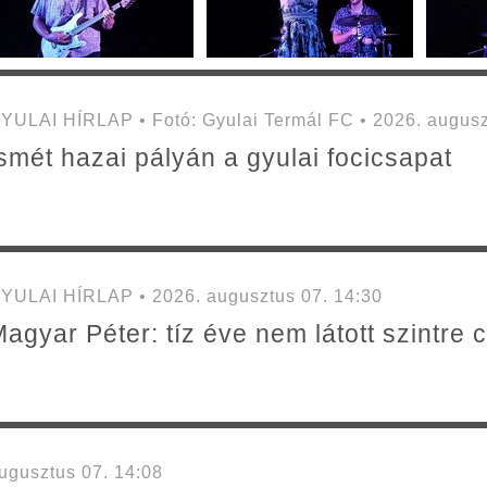
YULAI HÍRLAP • Fotó: Gyulai Termál FC • 2026. augusz
smét hazai pályán a gyulai focicsapat
YULAI HÍRLAP • 2026. augusztus 07. 14:30
agyar Péter: tíz éve nem látott szintre 
gusztus 07. 14:08