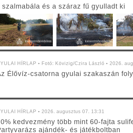
 szalmabála és a száraz fű gyulladt ki
YULAI HÍRLAP • Fotó: Kövizig/Czira László • 2026. aug
z Élővíz-csatorna gyulai szakaszán folyta
YULAI HÍRLAP • 2026. augusztus 07. 13:31
0% kedvezmény több mint 60-fajta sulif
artyvarázs ajándék- és játékboltban