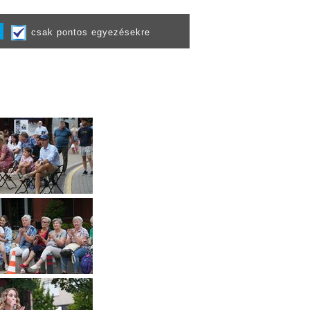
csak pontos egyezésekre