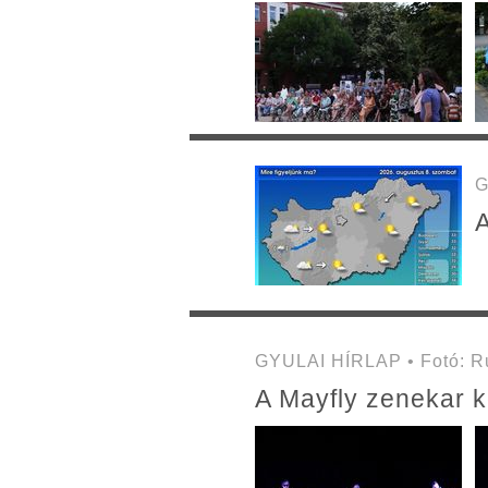
G
A
GYULAI HÍRLAP • Fotó: Ru
A Mayfly zenekar k