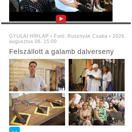
GYULAI HÍRLAP • Fotó: Rusznyák Csaba • 2026.
augusztus 06. 15:00
Felszállott a galamb dalverseny