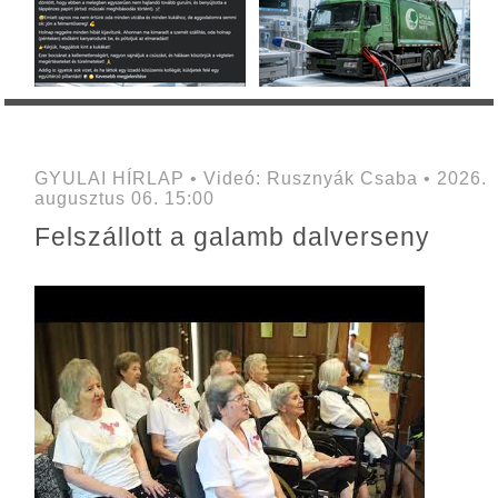
GYULAI HÍRLAP • Videó: Rusznyák Csaba • 2026.
augusztus 06. 15:00
Felszállott a galamb dalverseny