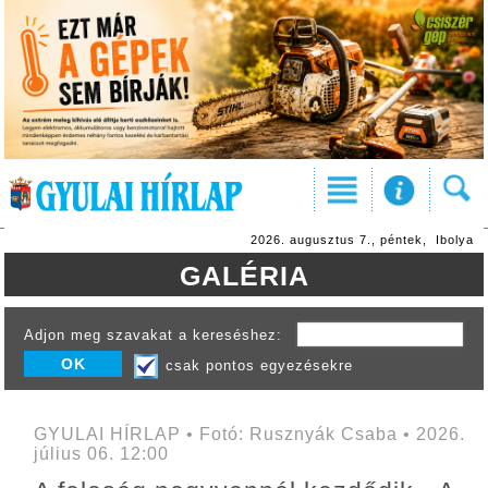
2026. augusztus 7., péntek, Ibolya
GALÉRIA
Adjon meg szavakat a kereséshez:
csak pontos egyezésekre
GYULAI HÍRLAP • Fotó: Rusznyák Csaba • 2026.
július 06. 12:00