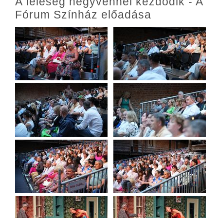
A feleség negyvennél kezdődik - A
Fórum Színház előadása