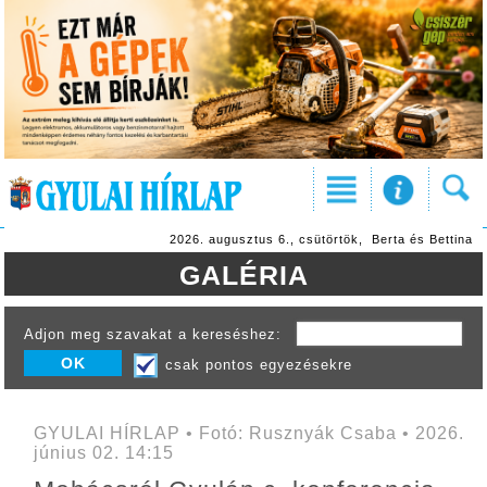
2026. augusztus 6., csütörtök, Berta és Bettina
GALÉRIA
Adjon meg szavakat a kereséshez:
csak pontos egyezésekre
GYULAI HÍRLAP • Fotó: Rusznyák Csaba • 2026.
június 02. 14:15