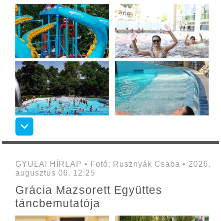
GYULAI HÍRLAP • Fotó: Rusznyák Csaba • 2026.
augusztus 06. 12:25
Grácia Mazsorett Együttes
táncbemutatója