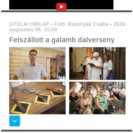
GYULAI HÍRLAP • Fotó: Rusznyák Csaba • 2026.
augusztus 06. 15:00
Felszállott a galamb dalverseny