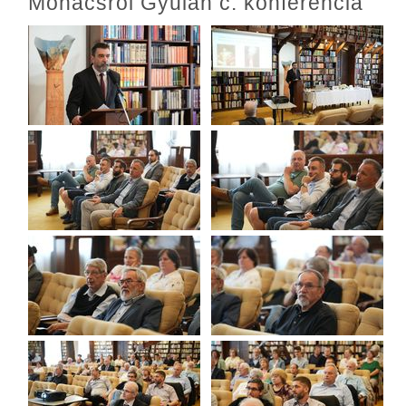
Mohácsról Gyulán c. konferencia