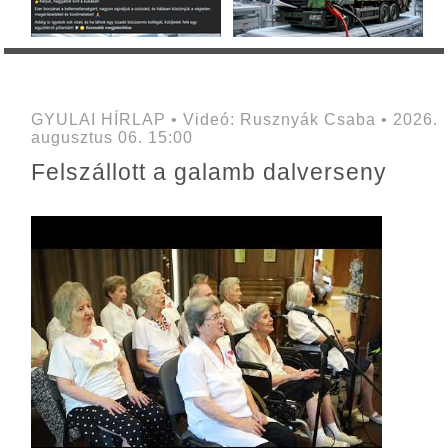
GYULAI HÍRLAP • Videó: Rusznyák Csaba • 2026.
augusztus 06. 15:00
Felszállott a galamb dalverseny