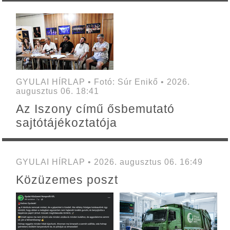
GYULAI HÍRLAP • Fotó: Súr Enikő • 2026.
augusztus 06. 18:41
Az Iszony című ősbemutató
sajtótájékoztatója
GYULAI HÍRLAP • 2026. augusztus 06. 16:49
Közüzemes poszt