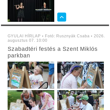
GYULAI HÍRLAP • Fotó: Rusznyák Csaba • 2026.
augusztus 07. 10:00
Szabadtéri festés a Szent Miklós
parkban