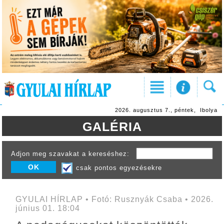
2026. augusztus 7., péntek, Ibolya
GALÉRIA
Adjon meg szavakat a kereséshez:
csak pontos egyezésekre
GYULAI HÍRLAP • Fotó: Rusznyák Csaba • 2026.
június 01. 18:04