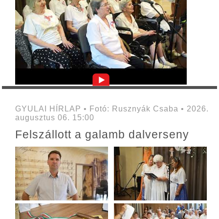
GYULAI HÍRLAP • Fotó: Rusznyák Csaba • 2026.
augusztus 06. 15:00
Felszállott a galamb dalverseny