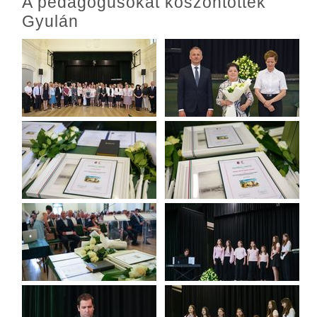
A pedagógusokat köszöntötték
Gyulán