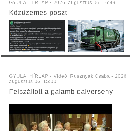
GYULAI HÍRLAP • 2026. augusztus 06. 16:49
Közüzemes poszt
GYULAI HÍRLAP • Videó: Rusznyák Csaba • 2026.
augusztus 06. 15:00
Felszállott a galamb dalverseny