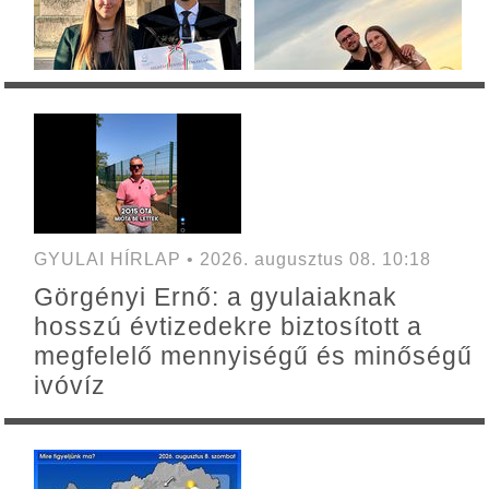
GYULAI HÍRLAP • 2026. augusztus 08. 10:18
Görgényi Ernő: a gyulaiaknak
hosszú évtizedekre biztosított a
megfelelő mennyiségű és minőségű
ivóvíz