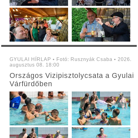
GYULAI HÍRLAP • Fotó: Rusznyák Csaba • 2026.
augusztus 08. 18:00
Országos Vizipisztolycsata a Gyulai
Várfürdőben