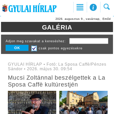
2026. augusztus 9., vasárnap, Emőd
GALÉRIA
Adjon meg szavakat a kereséshez:
csak pontos egyezésekre
GYULAI HÍRLAP • Fotó: La Sposa Caffè/Pénzes
Sándor • 2026. május 30. 09:54
Mucsi Zoltánnal beszélgettek a La
Sposa Caffè kultúrestjén