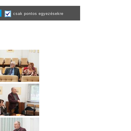
csak pontos egyezésekre