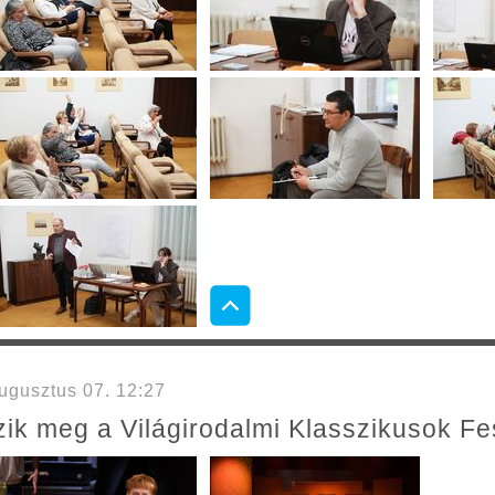
gusztus 07. 12:27
k meg a Világirodalmi Klasszikusok Fes