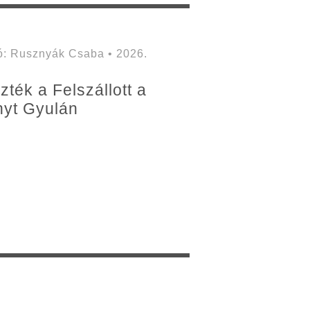
: Rusznyák Csaba • 2026.
ték a Felszállott a
nyt Gyulán