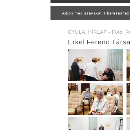
Adjon meg szavakat a kereséshe
GYULAI HÍRLAP • Fotó: Ru
Erkel Ferenc Társa