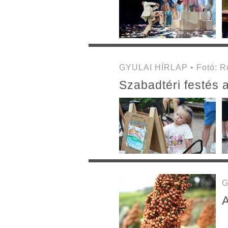
GYULAI HÍRLAP • Fotó: Ru
Szabadtéri festés 
G
A