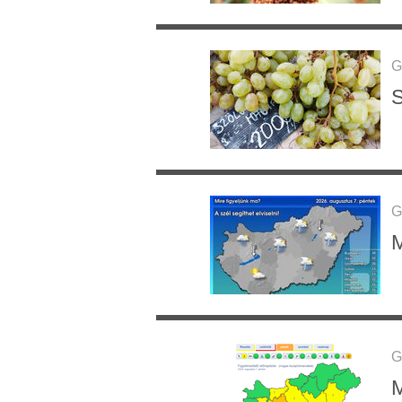
G
S
G
M
G