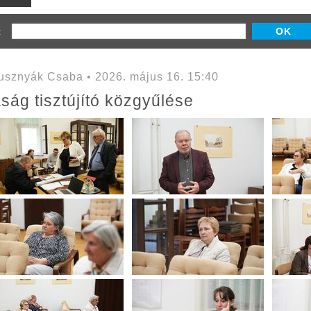
z:
sznyák Csaba • 2026. május 16. 15:40
ság tisztújító közgyűlése