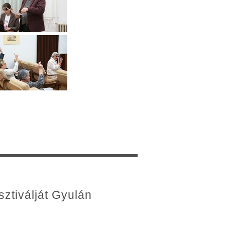
ztiválját Gyulán