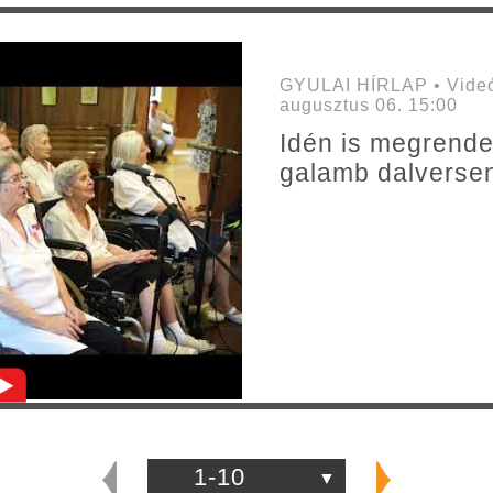
GYULAI HÍRLAP • Videó
augusztus 06. 15:00
Idén is megrendez
galamb dalverse
1-10