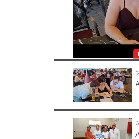
G
A
G
A