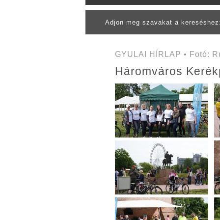
Adjon meg szavakat a kereséshe
GYULAI HÍRLAP • Fotó: Ru
Háromváros Kerékpá