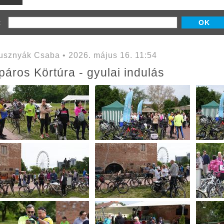
z:
sznyák Csaba • 2026. május 16. 11:54
ros Körtúra - gyulai indulás