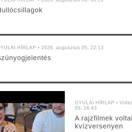
ullócsillagok
YULAI HÍRLAP • 2026. augusztus 05. 22:13
Szúnyogjelentés
GYULAI HÍRLAP • Videó:
05. 16:43
A rajzfilmek volt
kvízversenyen