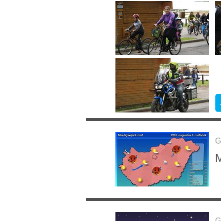
G
M
G