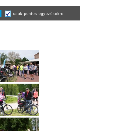
csak pontos egyezésekre