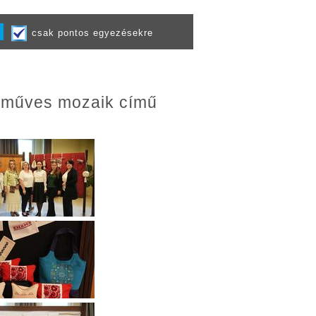
csak pontos egyezésekre
ézműves mozaik című