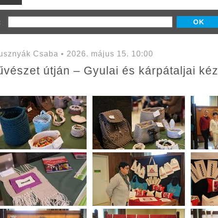
z:
sznyák Csaba • 2026. május 15. 10:00
vészet útján – Gyulai és kárpátaljai k
a