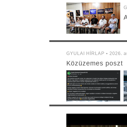
G
A
GYULAI HÍRLAP • 2026. au
Közüzemes poszt