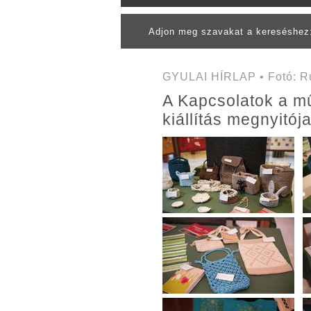
Adjon meg szavakat a kereséshe
GYULAI HÍRLAP • Fotó: Ru
A Kapcsolatok a mű
kiállítás megnyitój