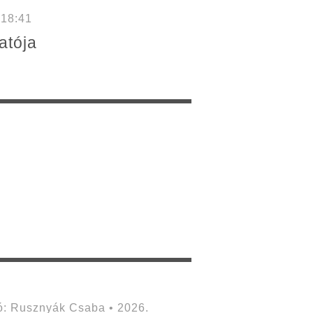
 18:41
atója
: Rusznyák Csaba • 2026.