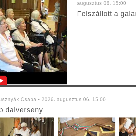
augusztus 06. 15:00
Felszállott a ga
sznyák Csaba • 2026. augusztus 06. 15:00
mb dalverseny