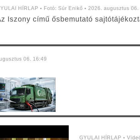
YULAI HÍRLAP • Fotó: Súr Enikő • 2026. augusztus 06.
z Iszony című ősbemutató sajtótájékozt
gusztus 06. 16:49
GYULAI HÍRLAP • Videó