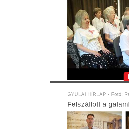
GYULAI HÍRLAP • Fotó: Ru
Felszállott a gala