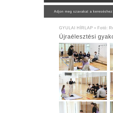
Adjon meg szavakat a kereséshe
GYULAI HÍRLAP • Fotó: Ru
Újraélesztési gyak