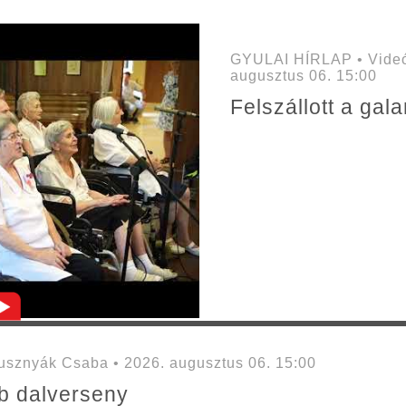
GYULAI HÍRLAP • Videó
augusztus 06. 15:00
Felszállott a ga
sznyák Csaba • 2026. augusztus 06. 15:00
mb dalverseny