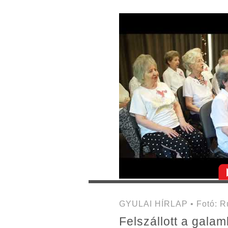
GYULAI HÍRLAP • Fotó: Ru
Felszállott a gala