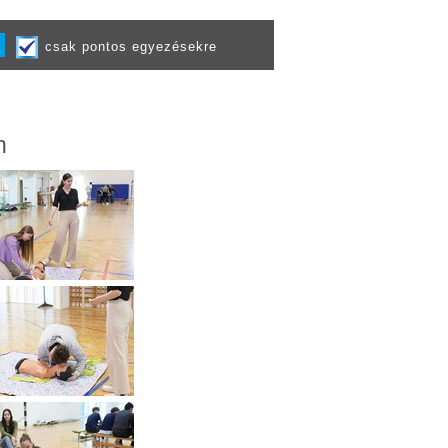
csak pontos egyezésekre
n