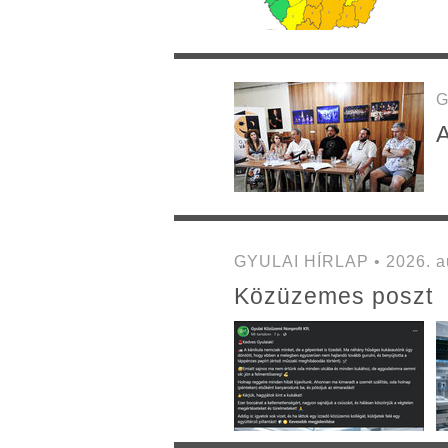
G
A
GYULAI HÍRLAP • 2026. au
Közüzemes poszt