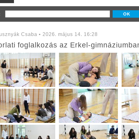
z:
sznyák Csaba • 2026. május 14. 16:28
orlati foglalkozás az Erkel-gimnáziumba