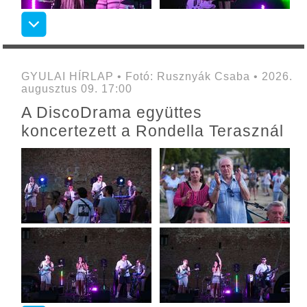
GYULAI HÍRLAP • Fotó: Rusznyák Csaba • 2026.
augusztus 09. 17:00
A DiscoDrama együttes
koncertezett a Rondella Terasznál