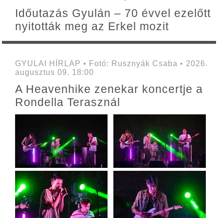
Időutazás Gyulán – 70 évvel ezelőtt
nyitották meg az Erkel mozit
GYULAI HÍRLAP • Fotó: Rusznyák Csaba • 2026.
augusztus 09. 18:00
A Heavenhike zenekar koncertje a
Rondella Terasznál