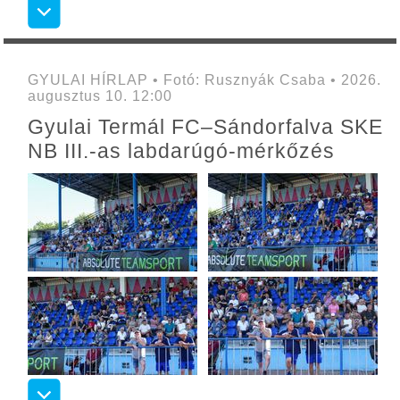
GYULAI HÍRLAP • Fotó: Rusznyák Csaba • 2026.
augusztus 10. 12:00
Gyulai Termál FC–Sándorfalva SKE
NB III.-as labdarúgó-mérkőzés