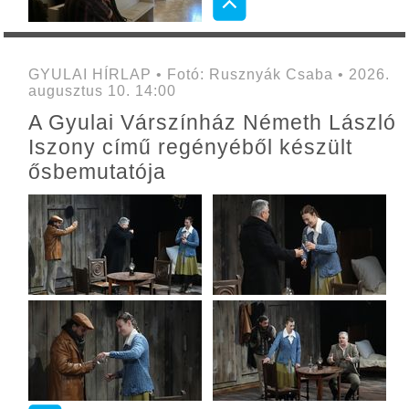
GYULAI HÍRLAP • Fotó: Rusznyák Csaba • 2026.
augusztus 10. 14:00
A Gyulai Várszínház Németh László
Iszony című regényéből készült
ősbemutatója