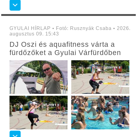
GYULAI HÍRLAP • Fotó: Rusznyák Csaba • 2026.
augusztus 09. 15:43
DJ Oszi és aquafitness várta a
fürdőzőket a Gyulai Várfürdőben