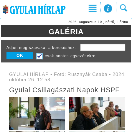
2026. augusztus 10., hétfő, Lőrinc
GALÉRIA
Adjon meg szavakat a kereséshez:
csak pontos egyezésekre
GYULAI HÍRLAP • Fotó: Rusznyák Csaba • 2024.
október 26. 12:58
Gyulai Csillagászati Napok HSPF