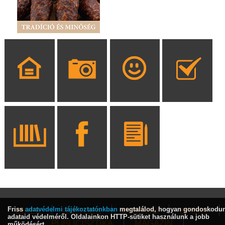
Friss
adatvédelmi tájékoztatónkban
megtalálod, hogyan gondoskodu
HÍREK
KULTÚRA
INTERJÚ
SPORT
adataid védelméről. Oldalainkon HTTP-sütiket használunk a jobb
PUBLICISZTIKA
MAGAZIN
működésért.