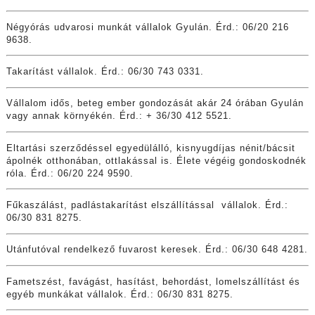
Négyórás udvarosi munkát vállalok Gyulán. Érd.: 06/20 216
9638.
Takarítást vállalok. Érd.: 06/30 743 0331.
Vállalom idős, beteg ember gondozását akár 24 órában Gyulán
vagy annak környékén. Érd.: + 36/30 412 5521.
Eltartási szerződéssel egyedülálló, kisnyugdíjas nénit/bácsit
ápolnék otthonában, ottlakással is. Élete végéig gondoskodnék
róla. Érd.: 06/20 224 9590.
Fűkaszálást, padlástakarítást elszállítással vállalok. Érd.:
06/30 831 8275.
Utánfutóval rendelkező fuvarost keresek. Érd.: 06/30 648 4281.
Fametszést, favágást, hasítást, behordást, lomelszállítást és
egyéb munkákat vállalok. Érd.: 06/30 831 8275.