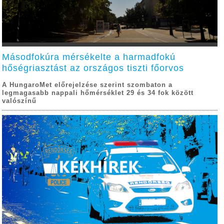
Másodfokúra mérsékelte a harmadfokú
hőségriasztást az országos tiszti főorvos
A HungaroMet előrejelzése szerint szombaton a
legmagasabb nappali hőmérséklet 29 és 34 fok között
valószínű