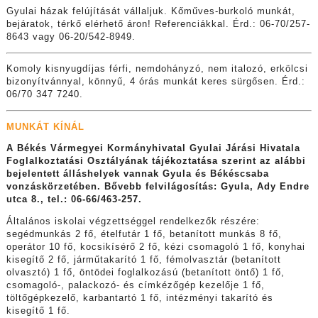
Gyulai házak felújítását vállaljuk. Kőműves-burkoló munkát,
bejáratok, térkő elérhető áron! Referenciákkal. Érd.: 06-70/257-
8643 vagy 06-20/542-8949.
Komoly kisnyugdíjas férfi, nemdohányzó, nem italozó, erkölcsi
bizonyítvánnyal, könnyű, 4 órás munkát keres sürgősen. Érd.:
06/70 347 7240.
MUNKÁT KÍNÁL
A Békés Vármegyei Kormányhivatal Gyulai Járási Hivatala
Foglalkoztatási Osztályának tájékoztatása szerint az alábbi
bejelentett álláshelyek vannak Gyula és Békéscsaba
vonzáskörzetében. Bővebb felvilágosítás: Gyula, Ady Endre
utca 8., tel.: 06-66/463-257.
Általános iskolai végzettséggel rendelkezők részére:
segédmunkás 2 fő, ételfutár 1 fő, betanított munkás 8 fő,
operátor 10 fő, kocsikísérő 2 fő, kézi csomagoló 1 fő, konyhai
kisegítő 2 fő, járműtakarító 1 fő, fémolvasztár (betanított
olvasztó) 1 fő, öntödei foglalkozású (betanított öntő) 1 fő,
csomagoló-, palackozó- és címkézőgép kezelője 1 fő,
töltőgépkezelő, karbantartó 1 fő, intézményi takarító és
kisegítő 1 fő.