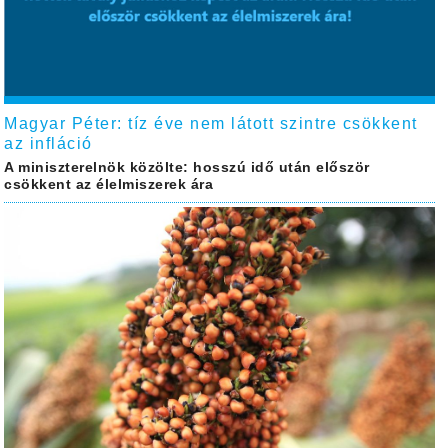
Magyar Péter: tíz éve nem látott szintre csökkent
az infláció
A miniszterelnök közölte: hosszú idő után először
csökkent az élelmiszerek ára