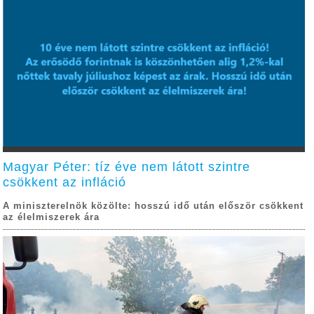
Magyar Péter: tíz éve nem látott szintre
csökkent az infláció
A miniszterelnök közölte: hosszú idő után először csökkent
az élelmiszerek ára