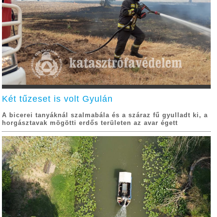
Két tűzeset is volt Gyulán
A bicerei tanyáknál szalmabála és a száraz fű gyulladt ki, a
horgásztavak mögötti erdős területen az avar égett