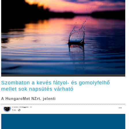
Szombaton a kevés fátyol- és gomolyfelhő
mellet sok napsütés várható
A HungaroMet NZrt. jelenti