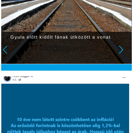
Gyula előtt kidőlt fának ütközött a vonat