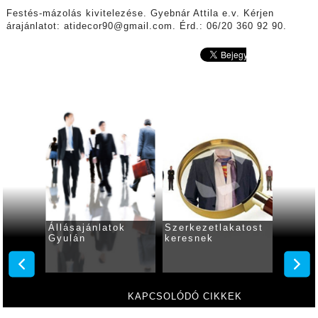
Festés-mázolás kivitelezése. Gyebnár Attila e.v. Kérjen
árajánlatot: atidecor90@gmail.com. Érd.: 06/20 360 92 90.
ok
Állásajánlatok
Szerkezetlakatost
Állása
Gyulán
keresnek
Gyulá
KAPCSOLÓDÓ CIKKEK