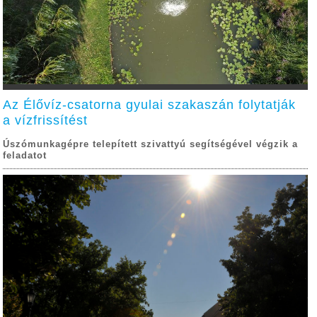
Az Élővíz-csatorna gyulai szakaszán folytatják
a vízfrissítést
Úszómunkagépre telepített szivattyú segítségével végzik a
feladatot