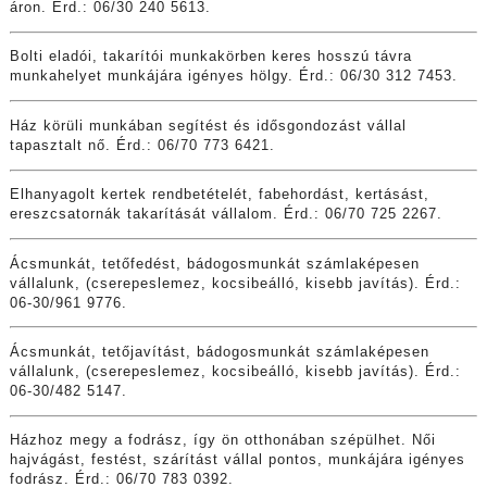
áron. Érd.: 06/30 240 5613.
Bolti eladói, takarítói munkakörben keres hosszú távra
munkahelyet munkájára igényes hölgy. Érd.: 06/30 312 7453.
Ház körüli munkában segítést és idősgondozást vállal
tapasztalt nő. Érd.: 06/70 773 6421.
Elhanyagolt kertek rendbetételét, fabehordást, kertásást,
ereszcsatornák takarítását vállalom. Érd.: 06/70 725 2267.
Ácsmunkát, tetőfedést, bádogosmunkát számlaképesen
vállalunk, (cserepeslemez, kocsibeálló, kisebb javítás). Érd.:
06-30/961 9776.
Ácsmunkát, tetőjavítást, bádogosmunkát számlaképesen
vállalunk, (cserepeslemez, kocsibeálló, kisebb javítás). Érd.:
06-30/482 5147.
Házhoz megy a fodrász, így ön otthonában szépülhet. Női
hajvágást, festést, szárítást vállal pontos, munkájára igényes
fodrász. Érd.: 06/70 783 0392.