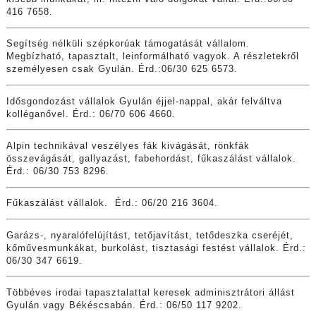
416 7658.
Segítség nélküli szépkorúak támogatását vállalom.
Megbízható, tapasztalt, leinformálható vagyok. A részletekről
személyesen csak Gyulán. Érd.:06/30 625 6573.
Idősgondozást vállalok Gyulán éjjel-nappal, akár felváltva
kolléganővel. Érd.: 06/70 606 4660.
Alpin technikával veszélyes fák kivágását, rönkfák
összevágását, gallyazást, fabehordást, fűkaszálást vállalok.
Érd.: 06/30 753 8296.
Fűkaszálást vállalok. Érd.: 06/20 216 3604.
Garázs-, nyaralófelújítást, tetőjavítást, tetődeszka cseréjét,
kőművesmunkákat, burkolást, tisztasági festést vállalok. Érd.:
06/30 347 6619.
Többéves irodai tapasztalattal keresek adminisztrátori állást
Gyulán vagy Békéscsabán. Érd.: 06/50 117 9202.