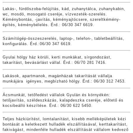
Lakás-, fürdőszoba-felújítás, kád, zuhanytálca, zuhanykabin,
wc, mosdó, mosogató cseréje, vízvezeték-szerelés.
Kéménybontás, -javítás, kéményajtócsere, szereltkémény-
építés, kéménybélelés. Érd.: 06/30 347 6619.
Számítógép-összeszerelés, laptop-, telefon-, tabletbeállítás,
konfigurálás. Érd.:06/30 347 6619.
Gyulai hölgy ház körüli, kerti munkákat, sírgondozást,
takarítást, bevásárlást vállal. Érd.: 06/70 281 7416.
Lakások, apartmanok, magánházak takarítását vállalja
munkájára igényes, megbízható hölgy. Érd.: 06/30 312 7453.
Ácsmunkát, tetőfedést vállalok Gyulán és környékén:
tetőjavítás, széldeszkázás, kalapdeszka cseréje, előtető és
kocsibeálló készítése. Érd.: 06/30 622 5450.
Teljes házkiürítést, lomtalanítást, kisebb melléképületek kézi
bontását a keletkezett hulladék elszállításával, kerttakarítást,
fakivágást, mindenféle hulladék elszállítását vállalom kedvező