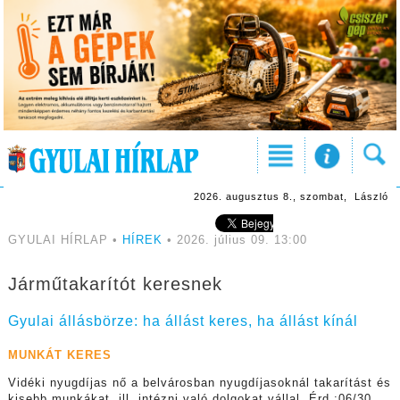
2026. augusztus 8., szombat, László
GYULAI HÍRLAP •
HÍREK
• 2026. július 09. 13:00
Járműtakarítót keresnek
Gyulai állásbörze: ha állást keres, ha állást kínál
MUNKÁT KERES
Vidéki nyugdíjas nő a belvárosban nyugdíjasoknál takarítást és
kisebb munkákat, ill. intézni való dolgokat vállal. Érd.:06/30