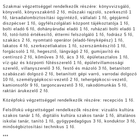
Szakmai végzettséggel rendelkezők részére: könyvvizsgáló,
könyvelő, könyvszakértő 2 fő, műszaki rajzoló, szerkesztő 1
fő, társadalombiztosítási ügyintéző, vállalati 1 fő, gépjármű
diszpécser 1 fő, ügyfélszolgálati központ tájékoztatója 1 fő,
bolti eladó 6 fő, dohányárudai eladó 1 fő, ruházati bolti eladó 1
fő, totó-lottó értékesítő, éttermi felszolgáló 1 fő, fodrász 5 fő,
szakács 2 fő, nyomtató operátor (eladó-fényképész) 1 fő,
lakatos 4 fő, szerkezetlakatos 1 fő, szerszámkészítő 1 fő,
forgácsoló 1 fő, hegesztő, lángvágó 2 fő, gumijavító és
centírozó 2 fő, kőműves 3 fő, ács 3 fő, épületasztalos 1 fő,
víz-gáz és központi fűtésszerelő 1 fő, épületvillamossági
szerelő, villanyszerelő 3 fő, festő és mázoló 3 fő, betanított
szabászati dolgozó 2 fő, betanított gépi varró, varrodai dolgozó
10 fő, személygépkocsi-vezető 2 fő, tehergépkocsi-vezető,
kamionsofőr 9 fő, targoncavezető 3 fő, rakodómunkás 5 fő,
raktári árukezelő 2 fő.
Középfokú végzettséggel rendelkezők részére: recepciós 1 fő.
Felsőfokú végzettséggel rendelkezők részére: vizuális kultúra
szakos tanár 1 fő, digitális kultúra szakos tanár 1 fő, általános
iskolai tanár, tanító 1 fő, gyógypedagógus 3 fő, konduktor 3 fő,
minőségbiztosítási technikus 1 fő.
***