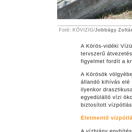
Fotó: KÖVIZIG/
Jobbágy Zoltá
A Körös-vidéki Víz
tervszerű átvezetés
figyelmet fordít a 
A Körösök völgyébe
állandó kihívás elé
ilyenkor drasztikus
egyedülálló vízi ök
biztosított vízpótlá
Életmentő vízpótl
A vízhiány enyhíté