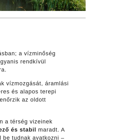
lásban; a vízminőség
ugyanis rendkívül
ra.
k vízmozgását, áramlási
res és alapos terepi
enőrzik az oldott
n a térség vizeinek
ző és stabil
maradt. A
l be tudnak avatkozni –