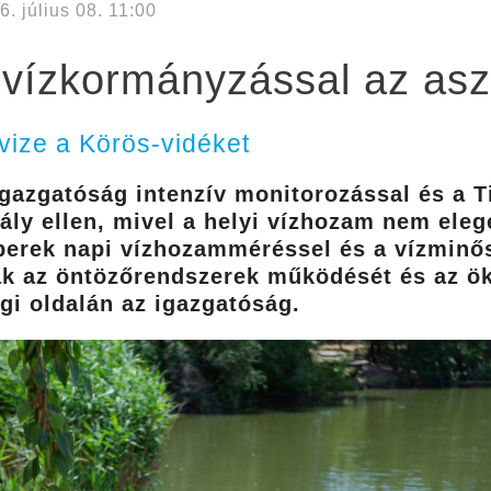
6. július 08. 11:00
vízkormányzással az aszá
vize a Körös-vidéket
Igazgatóság intenzív monitorozással és a T
zály ellen, mivel a helyi vízhozam nem ele
mberek napi vízhozamméréssel és a vízminő
ják az öntözőrendszerek működését és az ö
gi oldalán az igazgatóság.