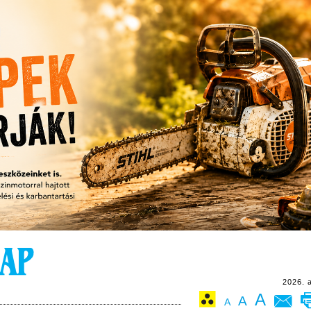
2026. 
A
A
A