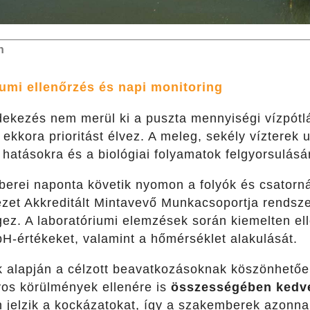
n
iumi ellenőrzés és napi monitoring
édekezés nem merül ki a puszta mennyiségi vízpót
kkora prioritást élvez. A meleg, sekély vízterek 
hatásokra és a biológiai folyamatok felgyorsulásá
rei naponta követik nyomon a folyók és csatorná
ezet Akkreditált Mintavevő Munkacsoportja rendsze
ez. A laboratóriumi elemzések során kiemelten ell
pH-értékeket, valamint a hőmérséklet alakulását.
ek alapján a célzott beavatkozásoknak köszönhetőe
os körülmények ellenére is
összességében kedve
n jelzik a kockázatokat, így a szakemberek azonna