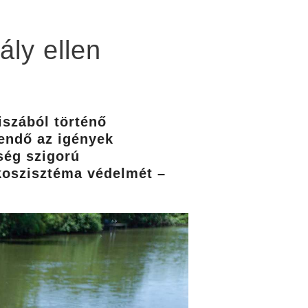
ly ellen
iszából történő
gendő az igények
ség szigorú
koszisztéma védelmét –