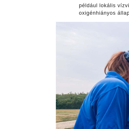
például lokális víz
oxigénhiányos álla