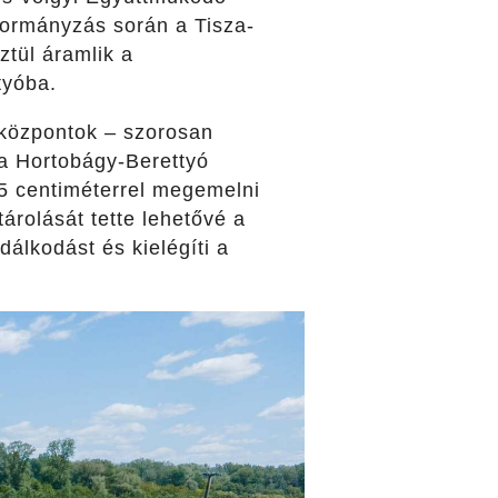
kormányzás során a Tisza-
ztül áramlik a
tyóba.
 központok – szorosan
a Hortobágy-Berettyó
45 centiméterrel megemelni
tárolását tette lehetővé a
álkodást és kielégíti a