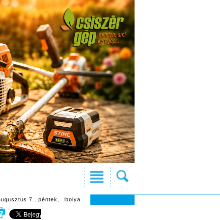
augusztus 7., péntek, Ibolya