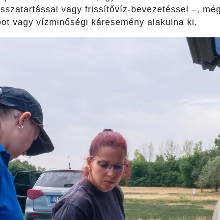
visszatartással vagy frissítővíz-bevezetéssel –, m
pot vagy vízminőségi káresemény alakulna ki.