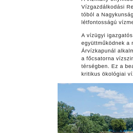
Vízgazdálkodási Re
tóból a Nagykunsági
létfontosságú vízm
A vízügyi igazgatós
együttműködnek a 
Árvízkapunál alkal
a főcsatorna vízszin
térségben. Ez a be
kritikus ökológiai v