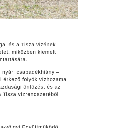
al és a Tisza vizének
etet, miközben kiemelt
ntartására.
a nyári csapadékhiány –
ról érkező folyók vízhozama
gazdasági öntözést és az
a Tisza vízrendszeréből
ös-völgyi Együttműködő