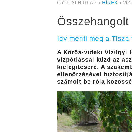
GYULAI HÍRLAP •
HÍREK
• 202
Összehangolt 
Igy menti meg a Tisza 
A Körös-vidéki Vízügyi 
vízpótlással küzd az as
kielégítésére. A szake
ellenőrzésével biztosít
számolt be róla közössé