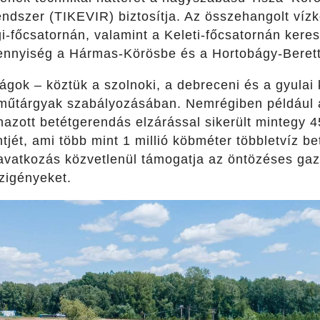
ndszer (TIKEVIR) biztosítja. Az összehangolt víz
-főcsatornán, valamint a Keleti-főcsatornán keres
ennyiség a Hármas-Körösbe és a Hortobágy-Beret
ágok – köztük a szolnoki, a debreceni és a gyulai
műtárgyak szabályozásában. Nemrégiben például 
mazott betétgerendás elzárással sikerült mintegy 
tjét, ami több mint 1 millió köbméter többletvíz be
avatkozás közvetlenül támogatja az öntözéses gazd
ízigényeket.