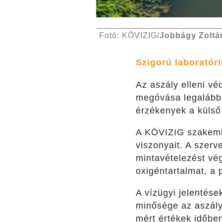
Fotó: KÖVIZIG/
Jobbágy Zoltá
Szigorú laboratór
Az aszály elleni v
megóvása legalább e
érzékenyek a külső 
A KÖVIZIG szakembe
viszonyait. A szerv
mintavételezést vég
oxigéntartalmat, a 
A vízügyi jelentés
minősége az aszály
mért értékek időbe