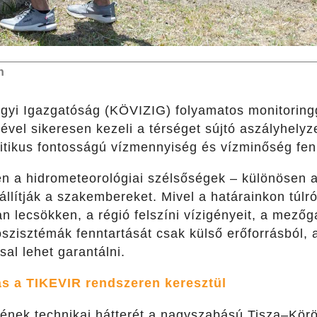
n
ügyi Igazgatóság (KÖVIZIG) folyamatos monitoringg
ével sikeresen kezeli a térséget sújtó aszályhelyz
kritikus fontosságú vízmennyiség és vízminőség fen
n a hidrometeorológiai szélsőségek – különösen 
 állítják a szakembereket. Mivel a határainkon túl
an lecsökken, a régió felszíni vízigényeit, a mező
oszisztémák fenntartását csak külső erőforrásból, 
ssal lehet garantálni.
ás a TIKEVIR rendszeren keresztül
sének technikai hátterét a nagyszabású Tisza–Kör