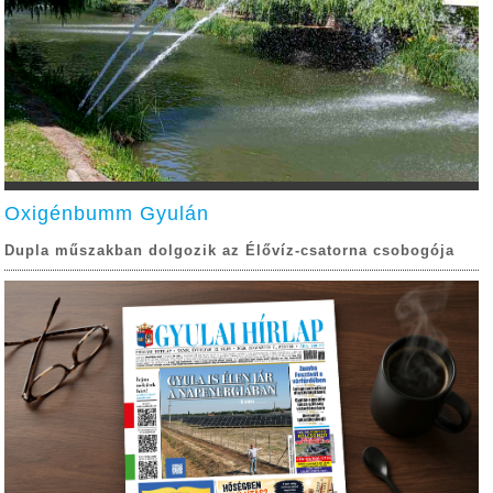
Oxigénbumm Gyulán
Dupla műszakban dolgozik az Élővíz-csatorna csobogója