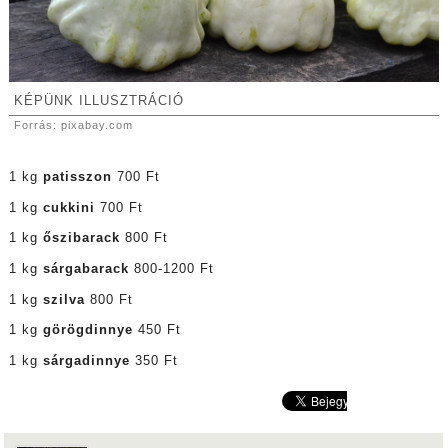
KÉPÜNK ILLUSZTRÁCIÓ
Forrás: pixabay.com
1 kg
patisszon
700 Ft
1 kg
cukkini
700 Ft
1 kg
őszibarack
800 Ft
1 kg
sárgabarack
800-1200 Ft
1 kg
szilva
800 Ft
1 kg
görögdinnye
450 Ft
1 kg
sárgadinnye
350 Ft