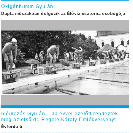
Oxigénbumm Gyulán
Dupla műszakban dolgozik az Élővíz-csatorna csobogója
Időutazás Gyulán – 30 évvel ezelőtt rendezték
meg az első dr. Regele Károly Emlékversenyt
Évforduló