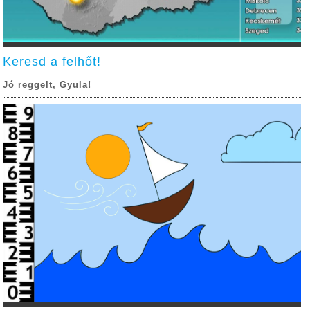
Keresd a felhőt!
Jó reggelt, Gyula!