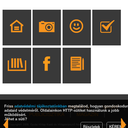
Friss
adatvédelmi tájékoztatónkban
megtalálod, hogyan gondoskodu
HÍREK
KULTÚRA
INTERJÚ
SPORT
adataid védelméről. Oldalainkon HTTP-sütiket használunk a jobb
PUBLICISZTIKA
MAGAZIN
működésért.
Jöhet a süti?
Copyright© 2009, Gyulai Hírlap Kiadó és Hírlapterjesztő Nonprofit Kft. Minden jog fenntartva!
Részletek
KÉREM