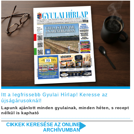
Itt a legfrissebb Gyulai Hírlap! Keresse az
újságárusoknál!
Lapunk ajánlott minden gyulainak, minden héten, s recept
nélkül is kapható
CIKKEK KERESÉSE AZ ONLINE
ARCHÍVUMBAN