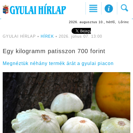
2026. augusztus 10., hétfő, Lőrinc
GYULAI HÍRLAP •
HÍREK
• 2026. július 07. 13:00
Egy kilogramm patisszon 700 forint
Megnéztük néhány termék árát a gyulai piacon