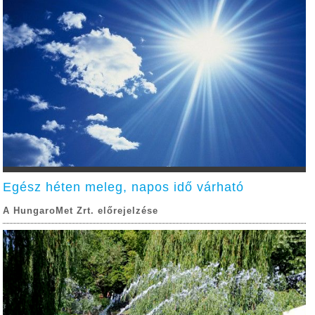
Egész héten meleg, napos idő várható
A HungaroMet Zrt. előrejelzése