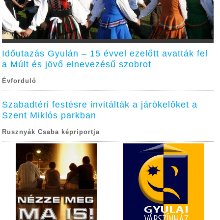
Időutazás Gyulán – 15 évvel ezelőtt avatták fel
a Múlt és jövő elnevezésű szobrot
Évforduló
Szabadtéri festésre invitálták a járókelőket a
Szent Miklós parkban
Rusznyák Csaba képriportja