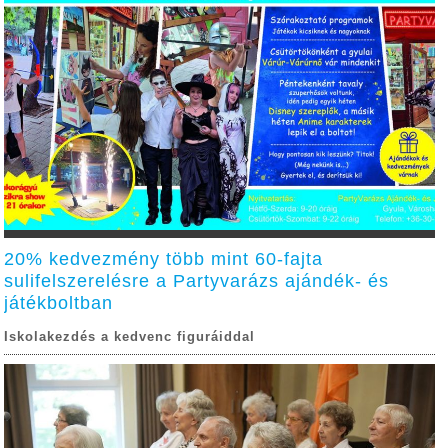
20% kedvezmény több mint 60-fajta
sulifelszerelésre a Partyvarázs ajándék- és
játékboltban
Iskolakezdés a kedvenc figuráiddal