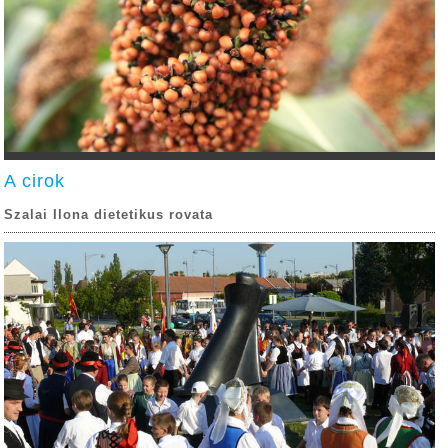
A cirok
Szalai Ilona dietetikus rovata