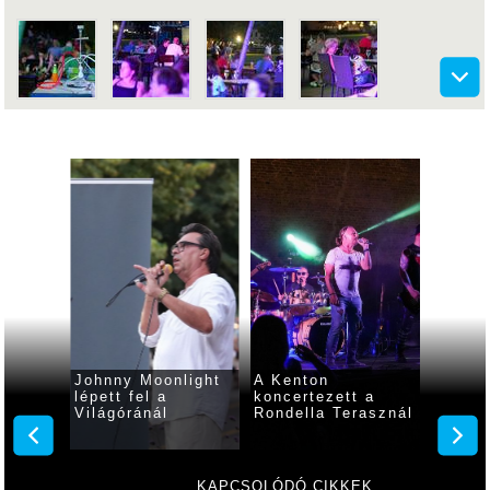
Johnny Moonlight
A Kenton
A Toro
tálták
lépett fel a
koncertezett a
koncer
t a
Világóránál
Rondella Terasznál
Rondel
s
KAPCSOLÓDÓ CIKKEK