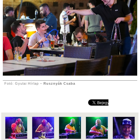
Fotó: Gyulai Hírlap –
Rusznyák Csaba