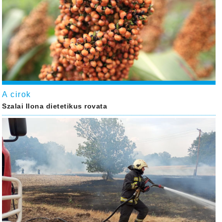
A cirok
Szalai Ilona dietetikus rovata