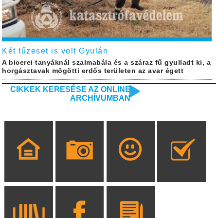
Két tűzeset is volt Gyulán
A bicerei tanyáknál szalmabála és a száraz fű gyulladt ki, a
horgásztavak mögötti erdős területen az avar égett
CIKKEK KERESÉSE AZ ONLINE
ARCHÍVUMBAN