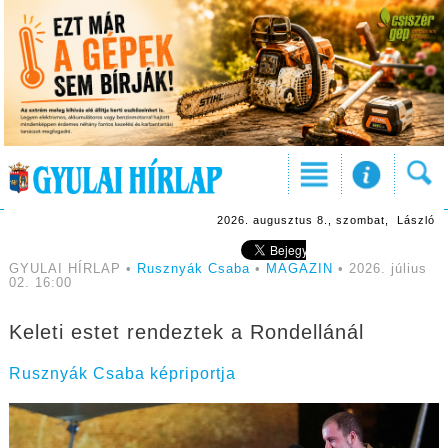
2026. augusztus 8., szombat, László
GYULAI HÍRLAP •
Rusznyák Csaba
•
MAGAZIN
• 2026. július
02. 16:00
Keleti estet rendeztek a Rondellánál
Rusznyák Csaba képriportja