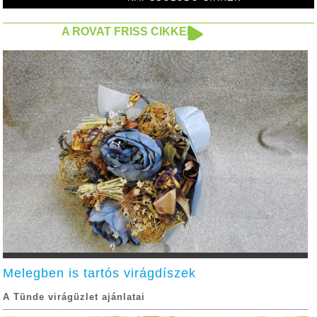
A ROVAT FRISS CIKKEI
Melegben is tartós virágdíszek
A Tünde virágüzlet ajánlatai