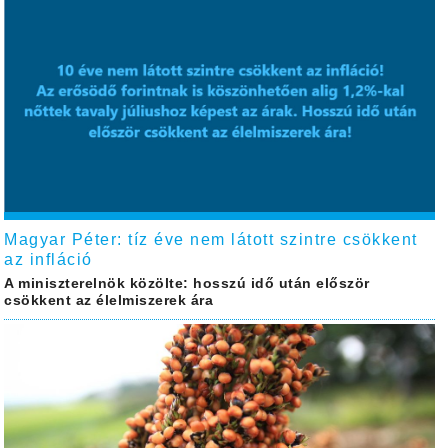
Magyar Péter: tíz éve nem látott szintre csökkent
az infláció
A miniszterelnök közölte: hosszú idő után először
csökkent az élelmiszerek ára