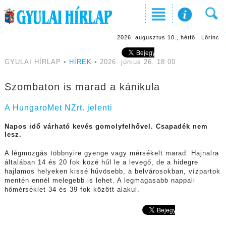
2026. augusztus 10., hétfő, Lőrinc
GYULAI HÍRLAP •
HÍREK
• 2026. június 26. 18:00
Szombaton is marad a kánikula
A HungaroMet NZrt. jelenti
Napos idő várható kevés gomolyfelhővel. Csapadék nem
lesz.
A légmozgás többnyire gyenge vagy mérsékelt marad. Hajnalra
általában 14 és 20 fok közé hűl le a levegő, de a hidegre
hajlamos helyeken kissé hűvösebb, a belvárosokban, vízpartok
mentén ennél melegebb is lehet. A legmagasabb nappali
hőmérséklet 34 és 39 fok között alakul.