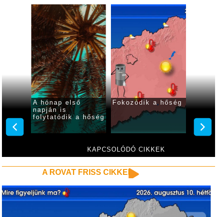
 ma
A hónap első
Fokozódik a hőség
Fokozó
ar
napján is
kániku
folytatódik a hőség
hétvé
KAPCSOLÓDÓ CIKKEK
A ROVAT FRISS CIKKEI