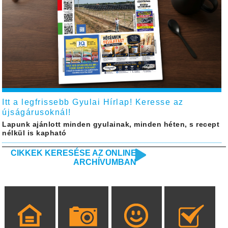
Itt a legfrissebb Gyulai Hírlap! Keresse az
újságárusoknál!
Lapunk ajánlott minden gyulainak, minden héten, s recept
nélkül is kapható
CIKKEK KERESÉSE AZ ONLINE
ARCHÍVUMBAN