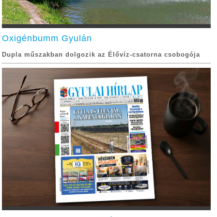
Oxigénbumm Gyulán
Dupla műszakban dolgozik az Élővíz-csatorna csobogója