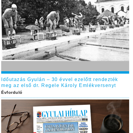
Időutazás Gyulán – 30 évvel ezelőtt rendezték
meg az első dr. Regele Károly Emlékversenyt
Évforduló