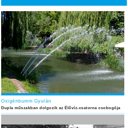
Oxigénbumm Gyulán
Dupla műszakban dolgozik az Élővíz-csatorna csobogója