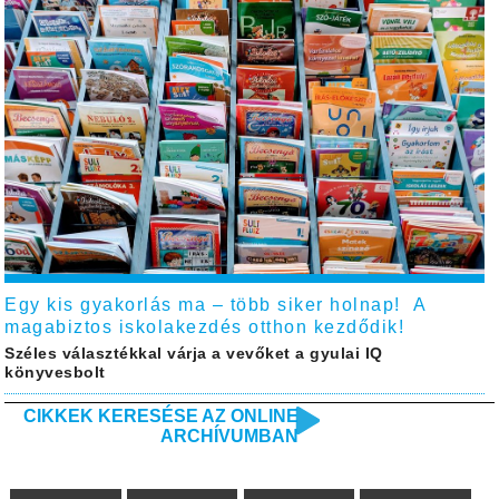
Egy kis gyakorlás ma – több siker holnap! A
magabiztos iskolakezdés otthon kezdődik!
Széles választékkal várja a vevőket a gyulai IQ
könyvesbolt
CIKKEK KERESÉSE AZ ONLINE
ARCHÍVUMBAN