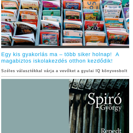
Egy kis gyakorlás ma – több siker holnap! A
magabiztos iskolakezdés otthon kezdődik!
Széles választékkal várja a vevőket a gyulai IQ könyvesbolt