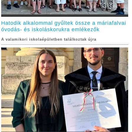
Hatodik alkalommal gyűltek össze a máriafalvai
óvodás- és iskoláskorukra emlékezők
A valamikori iskolaépületben találkoztak újra