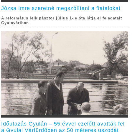
Józsa Imre szeretné megszólítani a fiatalokat
A református lelkipásztor július 1-je óta látja el feladatait
Gyulaváriban
Időutazás Gyulán – 55 évvel ezelőtt avatták fel
a Gyulai Várfürdőben az 50 méteres uszodát