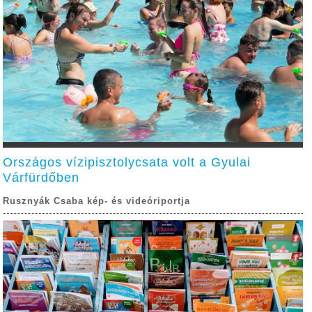
Országos vízipisztolycsata volt a Gyulai
Várfürdőben
Rusznyák Csaba kép- és videóriportja