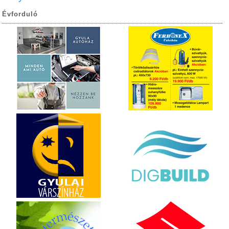
Évforduló