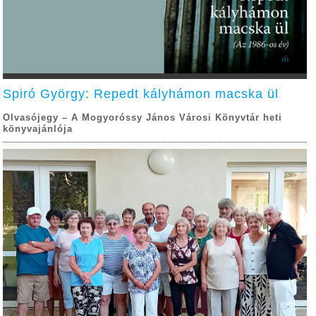
Spiró György: Repedt kályhámon macska ül
Olvasójegy – A Mogyoróssy János Városi Könyvtár heti
könyvajánlója