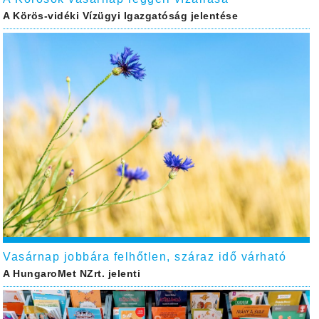
A Körös-vidéki Vízügyi Igazgatóság jelentése
Vasárnap jobbára felhőtlen, száraz idő várható
A HungaroMet NZrt. jelenti