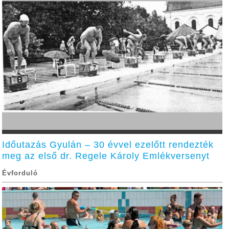
Időutazás Gyulán – 30 évvel ezelőtt rendezték
meg az első dr. Regele Károly Emlékversenyt
Évforduló