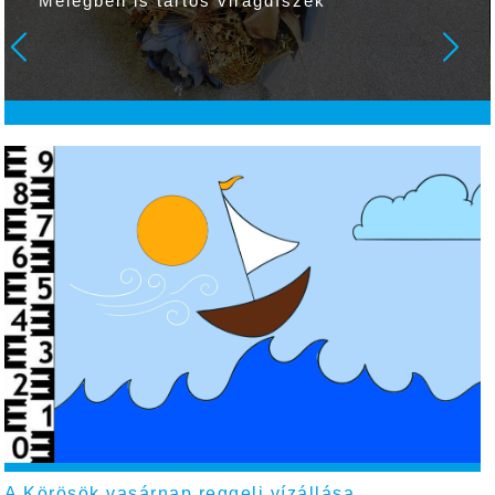
Melegben is tartós virágdíszek
A Körösök vasárnap reggeli vízállása