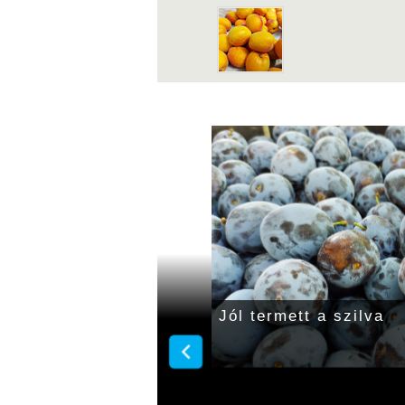
a 500 forint
Többféle hazai ősziba
kapható a gyulai piac