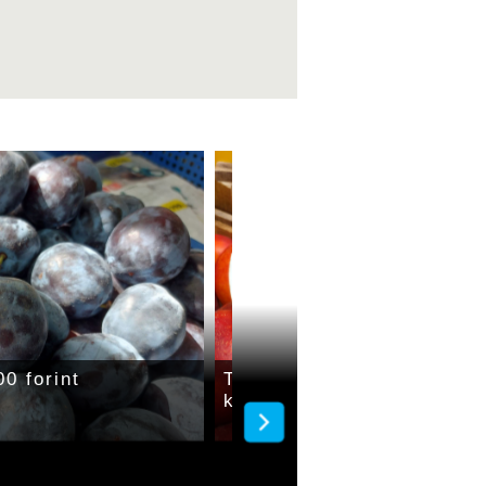
00 forint
Hétvégén jobban fogy a 