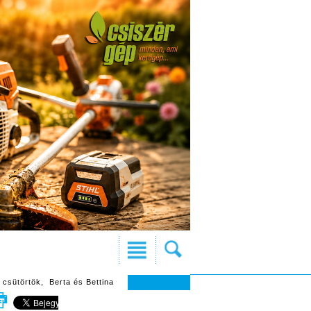
 csütörtök, Berta és Bettina