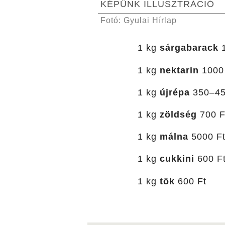
KÉPÜNK ILLUSZTRÁCIÓ
Fotó: Gyulai Hírlap
1 kg
sárgabarack
1 kg
nektarin
1000
1 kg
újrépa
350–45
1 kg
zöldség
700 F
1 kg
málna
5000 F
1 kg
cukkini
600 F
1 kg
tök
600 Ft