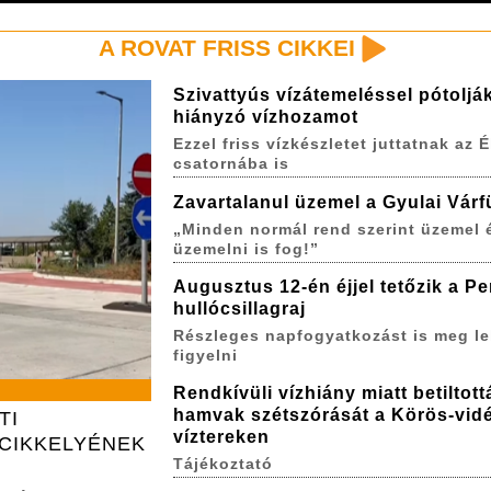
A ROVAT FRISS CIKKEI
Szivattyús vízátemeléssel pótoljá
hiányzó vízhozamot
Ezzel friss vízkészletet juttatnak az É
csatornába is
Zavartalanul üzemel a Gyulai Várf
„Minden normál rend szerint üzemel 
üzemelni is fog!”
Augusztus 12-én éjjel tetőzik a P
hullócsillagraj
Részleges napfogyatkozást is meg le
figyelni
Rendkívüli vízhiány miatt betiltott
hamvak szétszórását a Körös-vidé
TI
víztereken
CIKKELYÉNEK
Tájékoztató