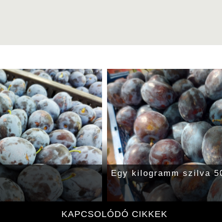
rack és nektarin
Egy kilogramm uborka 4
on
KAPCSOLÓDÓ CIKKEK