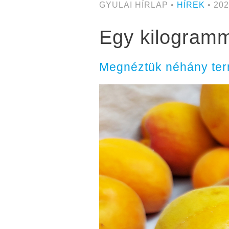
GYULAI HÍRLAP •
HÍREK
• 202
Egy kilogramm
Megnéztük néhány term