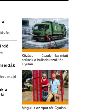
k a
lővíz-
ürdő
és
Közüzem: műszaki hiba miatt
csúszik a hulladékszállítás
Gyulán
erseidák
het majd
ák a
ki
Megújult az Apor tér Gyulán