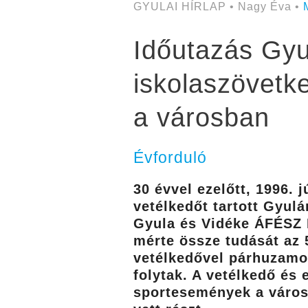
GYULAI HÍRLAP • Nagy Éva •
Időutazás Gyu
iskolaszövetke
a városban
Évforduló
30 évvel ezelőtt, 1996. 
vetélkedőt tartott Gyul
Gyula és Vidéke ÁFÉSZ M
mérte össze tudását az 
vetélkedővel párhuzamo
folytak. A vetélkedő és
sportesemények a városi