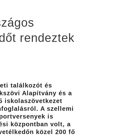
szágos
edőt rendeztek
eti találkozót és
kszövi Alapítvány és a
5 iskolaszövetkezet
oglalásról. A szellemi
ortversenyek is
ési központban volt, a
vetélkedőn közel 200 fő