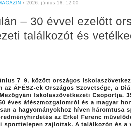
MAGAZIN
• 2026. június 16. 12:00
lán – 30 évvel ezelőtt or
zeti találkozót és vetélk
június 7–9. között országos iskolaszövetkez
án az ÁFÉSZ-ek Országos Szövetsége, a Diá
ezőgyáni Iskolaszövetkezeti Csoportja. 3
50 éves áfészmozgalomról és a magyar honf
san a hagyományokhoz híven háromtusa sp
 eredményhirdetés az Erkel Ferenc művelőd
 sporttelepen zajlottak. A találkozón és a 