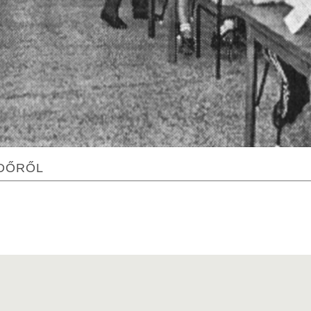
EDŐRŐL