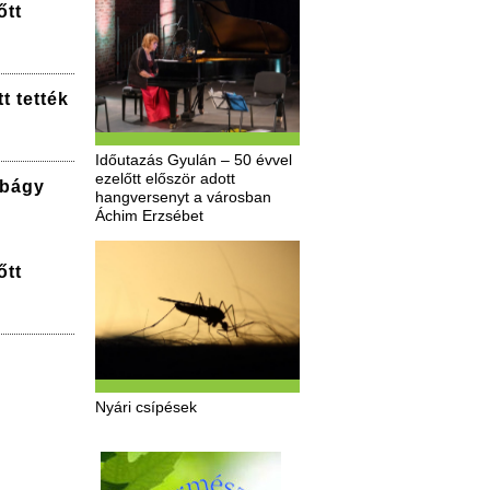
őtt
t tették
Időutazás Gyulán – 50 évvel
ezelőtt először adott
bbágy
hangversenyt a városban
Áchim Erzsébet
őtt
Nyári csípések