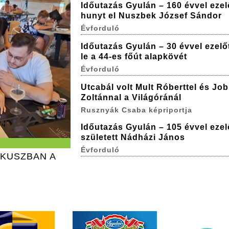
Időutazás Gyulán – 160 évvel ezel
hunyt el Nuszbek József Sándor
Évforduló
Időutazás Gyulán – 30 évvel ezelőt
le a 44-es főút alapkövét
Évforduló
Utcabál volt Mult Róberttel és Jo
Zoltánnal a Világóránál
Rusznyák Csaba képriportja
Időutazás Gyulán – 105 évvel ezel
született Nádházi János
Évforduló
ÓKUSZBAN A