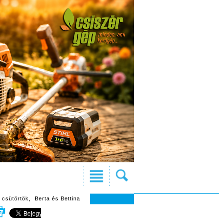
 csütörtök, Berta és Bettina