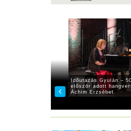
5 évvel ezelőtt
Időutazás Gyulán – 50
szott Veres Laura
először adott hangve
Áchim Erzsébet