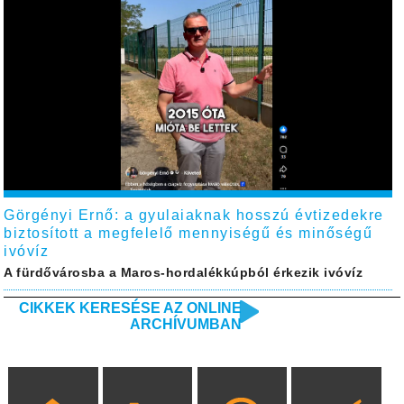
Görgényi Ernő: a gyulaiaknak hosszú évtizedekre
biztosított a megfelelő mennyiségű és minőségű
ivóvíz
A fürdővárosba a Maros-hordalékkúpból érkezik ivóvíz
CIKKEK KERESÉSE AZ ONLINE
ARCHÍVUMBAN