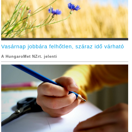
Vasárnap jobbára felhőtlen, száraz idő várható
A HungaroMet NZrt. jelenti