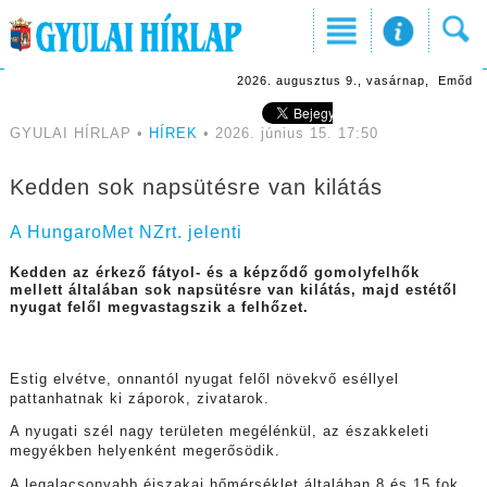
2026. augusztus 9., vasárnap, Emőd
GYULAI HÍRLAP •
HÍREK
• 2026. június 15. 17:50
Kedden sok napsütésre van kilátás
A HungaroMet NZrt. jelenti
Kedden az érkező fátyol- és a képződő gomolyfelhők
mellett általában sok napsütésre van kilátás, majd estétől
nyugat felől megvastagszik a felhőzet.
Estig elvétve, onnantól nyugat felől növekvő eséllyel
pattanhatnak ki záporok, zivatarok.
A nyugati szél nagy területen megélénkül, az északkeleti
megyékben helyenként megerősödik.
A legalacsonyabb éjszakai hőmérséklet általában 8 és 15 fok