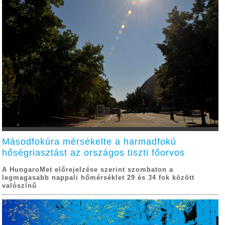
Másodfokúra mérsékelte a harmadfokú
hőségriasztást az országos tiszti főorvos
A HungaroMet előrejelzése szerint szombaton a
legmagasabb nappali hőmérséklet 29 és 34 fok között
valószínű