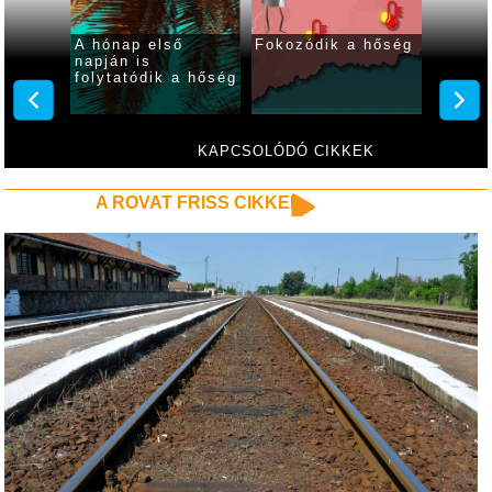
 ma
A hónap első
Fokozódik a hőség
Fokozó
ar
napján is
kániku
folytatódik a hőség
hétvé
KAPCSOLÓDÓ CIKKEK
A ROVAT FRISS CIKKEI