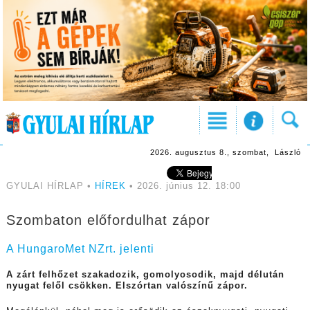
2026. augusztus 8., szombat, László
GYULAI HÍRLAP •
HÍREK
• 2026. június 12. 18:00
Szombaton előfordulhat zápor
A HungaroMet NZrt. jelenti
A zárt felhőzet szakadozik, gomolyosodik, majd délután
nyugat felől csökken. Elszórtan valószínű zápor.