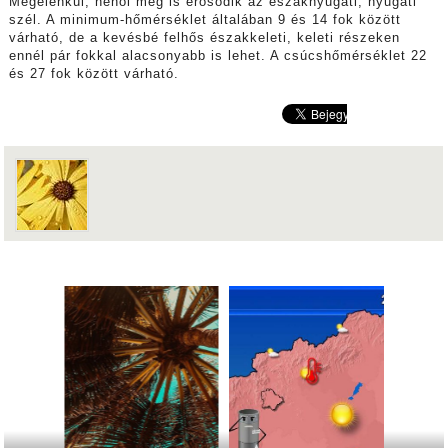
Megélénkül, néhol meg is erősödik az északnyugati, nyugati
szél. A minimum-hőmérséklet általában 9 és 14 fok között
várható, de a kevésbé felhős északkeleti, keleti részeken
ennél pár fokkal alacsonyabb is lehet. A csúcshőmérséklet 22
és 27 fok között várható.