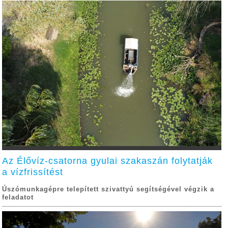
Az Élővíz-csatorna gyulai szakaszán folytatják
a vízfrissítést
Úszómunkagépre telepített szivattyú segítségével végzik a
feladatot