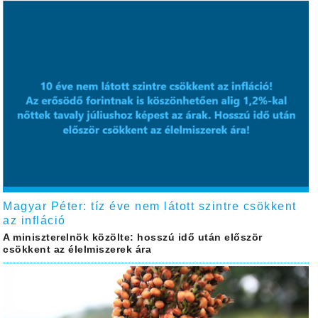
Magyar Péter: tíz éve nem látott szintre csökkent
az infláció
A miniszterelnök közölte: hosszú idő után először
csökkent az élelmiszerek ára