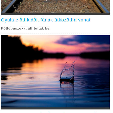
Gyula előtt kidőlt fának ütközött a vonat
Pótlóbuszokat állítottak be