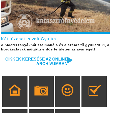
Két tűzeset is volt Gyulán
A bicerei tanyáknál szalmabála és a száraz fű gyulladt ki, a
horgásztavak mögötti erdős területen az avar égett
CIKKEK KERESÉSE AZ ONLINE
ARCHÍVUMBAN