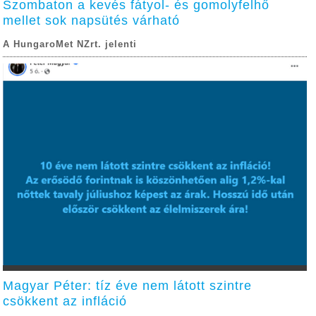
Szombaton a kevés fátyol- és gomolyfelhő
mellet sok napsütés várható
A HungaroMet NZrt. jelenti
Magyar Péter: tíz éve nem látott szintre
csökkent az infláció