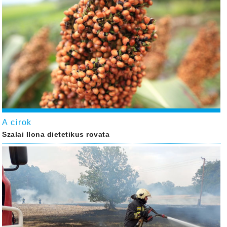
A cirok
Szalai Ilona dietetikus rovata