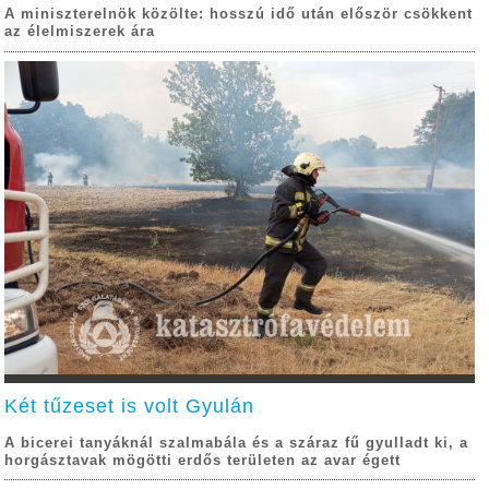
A miniszterelnök közölte: hosszú idő után először csökkent
az élelmiszerek ára
Két tűzeset is volt Gyulán
A bicerei tanyáknál szalmabála és a száraz fű gyulladt ki, a
horgásztavak mögötti erdős területen az avar égett