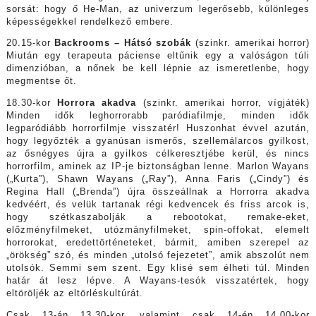
sorsát: hogy ő He-Man, az univerzum legerősebb, különleges
képességekkel rendelkező embere.
20.15-kor
Backrooms – Hátsó szobák
(szinkr. amerikai horror)
Miután egy terapeuta páciense eltűnik egy a valóságon túli
dimenzióban, a nőnek be kell lépnie az ismeretlenbe, hogy
megmentse őt.
18.30-kor
Horrora akadva
(szinkr. amerikai horror, vígjáték)
Minden idők leghorrorabb paródiafilmje, minden idők
legparódiább horrorfilmje visszatér! Huszonhat évvel azután,
hogy legyőzték a gyanúsan ismerős, szellemálarcos gyilkost,
az ősnégyes újra a gyilkos célkeresztjébe kerül, és nincs
horrorfilm, aminek az IP-je biztonságban lenne. Marlon Wayans
(„Kurta”), Shawn Wayans („Ray”), Anna Faris („Cindy”) és
Regina Hall („Brenda”) újra összeállnak a Horrorra akadva
kedvéért, és velük tartanak régi kedvencek és friss arcok is,
hogy szétkaszabolják a rebootokat, remake-eket,
előzményfilmeket, utózmányfilmeket, spin-offokat, elemelt
horrorokat, eredettörténeteket, bármit, amiben szerepel az
„örökség” szó, és minden „utolsó fejezetet”, amik abszolút nem
utolsók. Semmi sem szent. Egy klisé sem élheti túl. Minden
határ át lesz lépve. A Wayans-tesók visszatértek, hogy
eltöröljék az eltörléskultúrát.
Csak 13-án 13.30-kor, valamint csak 14-én 14.00-kor