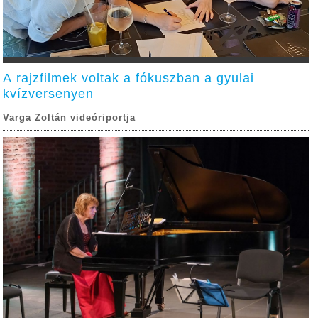
A rajzfilmek voltak a fókuszban a gyulai
kvízversenyen
Varga Zoltán videóriportja