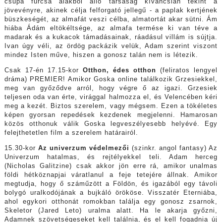
csupa furcsa alakból álló társaság kíváncsian tekint a
jövevényre, akinek célja felforgató jellegű - a paplak kertjének
büszkeségét, az almafát veszi célba, almatortát akar sütni. Ám
hiába Ádám eltökéltsége, az almafa termése ki van téve a
madarak és a kukacok támadásainak, ráadásul villám is sújtja.
Ivan úgy véli, az ördög packázik velük, Adam szerint viszont
mindez Isten műve, hiszen a gonosz talán nem is létezik.
Csak 17-én 17.15-kor
Otthon, édes otthon
(feliratos lengyel
dráma) PREMIER! Amikor Goska online találkozik Grzesiekkel,
meg van győződve arról, hogy végre ő az igazi. Grzesiek
teljesen oda van érte, virággal halmozza el, és Velencében kéri
meg a kezét. Biztos szerelem, vagy mégsem. Ezen a tökéletes
képen gyorsan repedések kezdenek megjelenni. Hamarosan
közös otthonuk válik Goska legveszélyesebb helyévé. Egy
felejthetetlen film a szerelem határairól.
15.30-kor
Az univerzum védelmezői
(szinkr. angol fantasy) Az
Univerzum hatalmas, és rejtélyekkel teli. Adam herceg
(Nicholas Galitzine) csak akkor jön erre rá, amikor unalmas
földi hétköznapjai váratlanul a feje tetejére állnak. Amikor
megtudja, hogy ő száműzött a Földön, és igazából egy távoli
bolygó uralkodójának a bujkáló örököse. Visszatér Eterniába,
ahol egykori otthonát romokban találja egy gonosz zsarnok,
Skeletor (Jared Leto) uralma alatt. Ha le akarja győzni,
Adamnek szövetségeseket kell találnia, és el kell fogadnia új