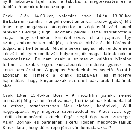
nyílt háborúvá fajul, ahol a taktika, a megtévesztés és a
túlélés játsszák a kulcsszerepeket.
Csak 13-án 14.00-kor, valamint csak 14-én 13.30-kor
Birkakrimi
(szinkr. ír-angol-német-amerikai akcióvígjáték) Mit
tehet egy magányos birkapásztor a végtelenül zöld angol
réteken? George (Hugh Jackman) például azzal szórakoztatja
magát, hogy esténként krimiket olvas fel a nyájának. Így
aztán, amikor holtan találják, a kosok, birkák és kisbárányok
tudják, mit kell tenniük. Mivel a békés angliai falu rendőre nem
készült fel ilyen rendkívüli helyzetre, ők maguk látnak neki a
nyomozásnak. És nem csalt a szimatuk: valóban bűntény
történt, a szálak egyre kuszálódnak, mindenki gyanús, és
senki sem ártatlan. A gyapjas Sherlockok és bégető Poirot-k
azonban jól ismerik a krimik szabályait, és mindenre
hajlandóak, hogy kinyomozzák szeretett pásztoruk halálának
okát.
Csak 13-án 13.45-kor
Bori – A mozifilm
(szinkr. német
animáció) Míg szülei távol vannak, Bori izgalmas kalandokat él
át otthon, természetesen Mau cicával, barátaival, Willi
nagypapával, egy mogorva szomszéddal és Klaus-szal, egy
sérült darumadárral, akinek sürgős segítségre van szüksége.
Vajon Borinak és barátainak sikerül időben meggyógyítaniuk
Klaus darut, hogy délre repüljön a vándormadarakkal?