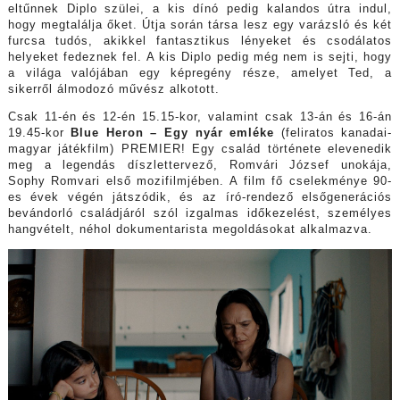
eltűnnek Diplo szülei, a kis dínó pedig kalandos útra indul,
hogy megtalálja őket. Útja során társa lesz egy varázsló és két
furcsa tudós, akikkel fantasztikus lényeket és csodálatos
helyeket fedeznek fel. A kis Diplo pedig még nem is sejti, hogy
a világa valójában egy képregény része, amelyet Ted, a
sikerről álmodozó művész alkotott.
Csak 11-én és 12-én 15.15-kor, valamint csak 13-án és 16-án
19.45-kor
Blue Heron – Egy nyár emléke
(feliratos kanadai-
magyar játékfilm) PREMIER! Egy család története elevenedik
meg a legendás díszlettervező, Romvári József unokája,
Sophy Romvari első mozifilmjében. A film fő cselekménye 90-
es évek végén játszódik, és az író-rendező elsőgenerációs
bevándorló családjáról szól izgalmas időkezelést, személyes
hangvételt, néhol dokumentarista megoldásokat alkalmazva.