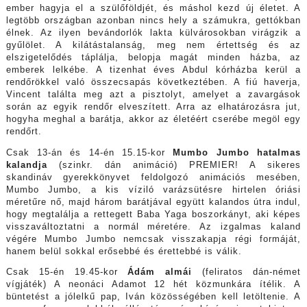
ember hagyja el a szülőföldjét, és máshol kezd új életet. A
legtöbb országban azonban nincs hely a számukra, gettókban
élnek. Az ilyen bevándorlók lakta külvárosokban virágzik a
gyűlölet. A kilátástalanság, meg nem értettség és az
elszigetelődés táplálja, belopja magát minden házba, az
emberek lelkébe. A tizenhat éves Abdul kórházba kerül a
rendőrökkel való összecsapás következtében. A fiú haverja,
Vincent találta meg azt a pisztolyt, amelyet a zavargások
során az egyik rendőr elveszített. Arra az elhatározásra jut,
hogyha meghal a barátja, akkor az életéért cserébe megöl egy
rendőrt.
Csak 13-án és 14-én 15.15-kor
Mumbo Jumbo hatalmas
kalandja
(szinkr. dán animáció) PREMIER! A sikeres
skandináv gyerekkönyvet feldolgozó animációs mesében,
Mumbo Jumbo, a kis víziló varázsütésre hirtelen óriási
méretűre nő, majd három barátjával együtt kalandos útra indul,
hogy megtalálja a rettegett Baba Yaga boszorkányt, aki képes
visszaváltoztatni a normál méretére. Az izgalmas kaland
végére Mumbo Jumbo nemcsak visszakapja régi formáját,
hanem belül sokkal erősebbé és érettebbé is válik.
Csak 15-én 19.45-kor
Ádám almái
(feliratos dán-német
vígjáték) A neonáci Adamot 12 hét közmunkára ítélik. A
büntetést a jólelkű pap, Iván közösségében kell letöltenie. A