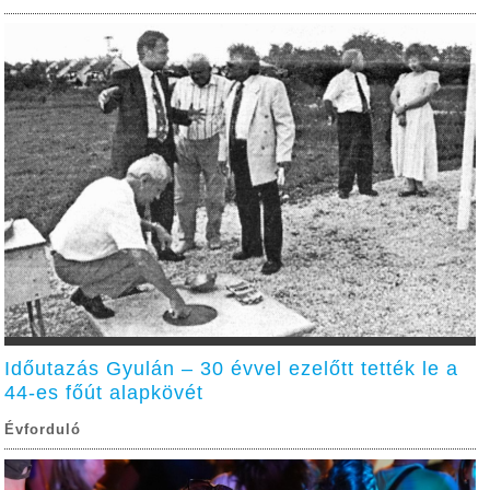
Időutazás Gyulán – 30 évvel ezelőtt tették le a
44-es főút alapkövét
Évforduló