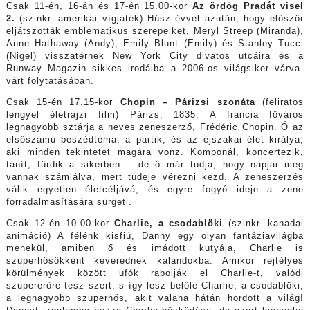
Csak 11-én, 16-án és 17-én 15.00-kor
Az ördög Pradát visel
2.
(szinkr. amerikai vígjáték) Húsz évvel azután, hogy először
eljátszották emblematikus szerepeiket, Meryl Streep (Miranda),
Anne Hathaway (Andy), Emily Blunt (Emily) és Stanley Tucci
(Nigel) visszatérnek New York City divatos utcáira és a
Runway Magazin sikkes irodáiba a 2006-os világsiker várva-
várt folytatásában.
Csak 15-én 17.15-kor
Chopin – Párizsi szonáta
(feliratos
lengyel életrajzi film) Párizs, 1835. A francia főváros
legnagyobb sztárja a neves zeneszerző, Frédéric Chopin. Ő az
elsőszámú beszédtéma, a partik, és az éjszakai élet királya,
aki minden tekintetet magára vonz. Komponál, koncertezik,
tanít, fürdik a sikerben – de ő már tudja, hogy napjai meg
vannak számlálva, mert tüdeje vérezni kezd. A zeneszerzés
válik egyetlen életcéljává, és egyre fogyó ideje a zene
forradalmasítására sürgeti.
Csak 12-én 10.00-kor
Charlie, a csodablöki
(szinkr. kanadai
animáció) A félénk kisfiú, Danny egy olyan fantáziavilágba
menekül, amiben ő és imádott kutyája, Charlie is
szuperhősökként keverednek kalandokba. Amikor rejtélyes
körülmények között ufók rabolják el Charlie-t, valódi
szupererőre tesz szert, s így lesz belőle Charlie, a csodablöki,
a legnagyobb szuperhős, akit valaha hátán hordott a világ!