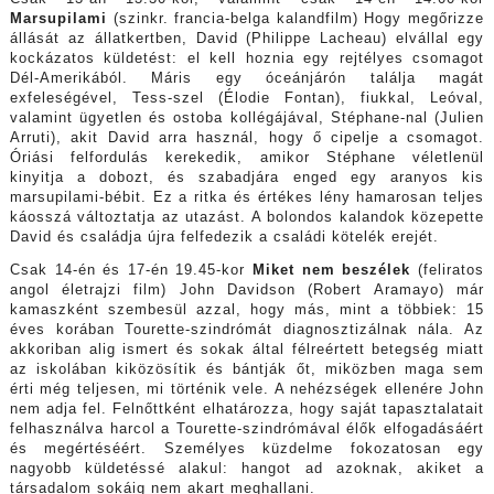
Marsupilami
(szinkr. francia-belga kalandfilm) Hogy megőrizze
állását az állatkertben, David (Philippe Lacheau) elvállal egy
kockázatos küldetést: el kell hoznia egy rejtélyes csomagot
Dél-Amerikából. Máris egy óceánjárón találja magát
exfeleségével, Tess-szel (Élodie Fontan), fiukkal, Leóval,
valamint ügyetlen és ostoba kollégájával, Stéphane-nal (Julien
Arruti), akit David arra használ, hogy ő cipelje a csomagot.
Óriási felfordulás kerekedik, amikor Stéphane véletlenül
kinyitja a dobozt, és szabadjára enged egy aranyos kis
marsupilami-bébit. Ez a ritka és értékes lény hamarosan teljes
káosszá változtatja az utazást. A bolondos kalandok közepette
David és családja újra felfedezik a családi kötelék erejét.
Csak 14-én és 17-én 19.45-kor
Miket nem beszélek
(feliratos
angol életrajzi film) John Davidson (Robert Aramayo) már
kamaszként szembesül azzal, hogy más, mint a többiek: 15
éves korában Tourette-szindrómát diagnosztizálnak nála. Az
akkoriban alig ismert és sokak által félreértett betegség miatt
az iskolában kiközösítik és bántják őt, miközben maga sem
érti még teljesen, mi történik vele. A nehézségek ellenére John
nem adja fel. Felnőttként elhatározza, hogy saját tapasztalatait
felhasználva harcol a Tourette-szindrómával élők elfogadásáért
és megértéséért. Személyes küzdelme fokozatosan egy
nagyobb küldetéssé alakul: hangot ad azoknak, akiket a
társadalom sokáig nem akart meghallani.