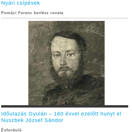
Nyári csípések
Pomázi Ferenc kertész rovata
Időutazás Gyulán – 160 évvel ezelőtt hunyt el
Nuszbek József Sándor
Évforduló