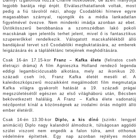
Dannyt izgalomba hozza Charlie hősködése, de azért hiányolja
legjobb barátja régi énjét. Elválaszthatatlanok voltak, most
pedig a fiú távolról nézi, ahogy Csodablöki hírneve egyre
magasabban szárnyal, rajongók és a média lankadatlan
figyelmével övezve. Nem mindenki imádja azonban az ebet.
Üstökösszerű berobbanása a szomszédban lakó pokoli
macskának igen jelentős terhet jelent, mivel ő is fantasztikus
szupererőkkel rendelkezik. Válogatott macskafélékből álló
bandájával tervet sző Csodablöki megbuktatására, az emberek
leigázására és a tápláléklánc tetejének meghódítására.
Csak 16-án 17.15-kor
Franz – Kafka élete
(feliratos cseh
életrajzi dráma) A film Agnieszka Holland rendező legenda
eddigi legambiciózusabb alkotása, mely az ikonikus 20.
századi cseh író, Franz Kafka életét meséli el. A
kaleidoszkópszerű mozaikként megálmodott film megmutatja
Kafka világra gyakorolt hatását a 19. századi prágai
megszületésétől egészen az első világháború után, Bécsben
bekövetkezett haláláig. A Franz – Kafka élete vadonatúj
nézőpontot kínál a közönségnek az irodalmi óriás mögött álló
ember életéről.
Csak 14-én 13.30-kor
Diplo, a kis dínó
(szinkr. lengyel
animáció) Diplo nagy kalandról álmodozik, túlságosan aggódó
szülei viszont nem engedik a falon túlra, amit otthonuk
védelmére építettek. Egy nap azonban rejtélyes módon