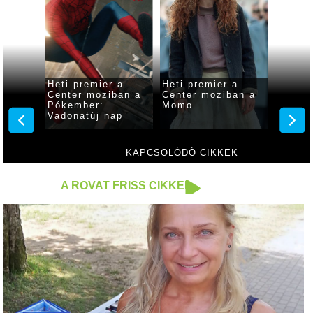
 a
Heti premier a
Heti premier a
Heti p
ban A
Center moziban a
Center moziban a
Center
s
Pókember:
Momo
Odüss
Vadonatúj nap
KAPCSOLÓDÓ CIKKEK
A ROVAT FRISS CIKKEI