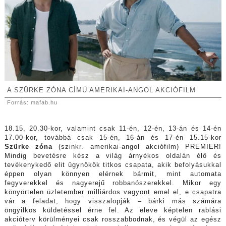
A SZÜRKE ZÓNA CÍMŰ AMERIKAI-ANGOL AKCIÓFILM
Forrás: mafab.hu
18.15, 20.30-kor, valamint csak 11-én, 12-én, 13-án és 14-én
17.00-kor, továbbá csak 15-én, 16-án és 17-én 15.15-kor
Szürke zóna
(szinkr. amerikai-angol akciófilm) PREMIER!
Mindig bevetésre kész a világ árnyékos oldalán élő és
tevékenykedő elit ügynökök titkos csapata, akik befolyásukkal
éppen olyan könnyen elérnek bármit, mint automata
fegyverekkel és nagyerejű robbanószerekkel. Mikor egy
könyörtelen üzletember milliárdos vagyont emel el, e csapatra
vár a feladat, hogy visszalopják – bárki más számára
öngyilkos küldetéssel érne fel. Az eleve képtelen rablási
akcióterv körülményei csak rosszabbodnak, és végül az egész