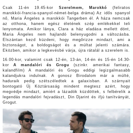
Csak 11-én 19.45-kor
Szerelmem, Marokkó
(feliratos
marokkói-francia-spanyol-német-belga dráma) Az idős spanyol
nő, Maria Ángeles a marokkói Tangerben él. A háza nemcsak
az otthona, hanem egész életének szép emlékekkel teli
lenyomata. Amikor lánya, Clara a ház eladása mellett dönt,
Maria Ángeles nem hajlandó belenyugodni a változásba.
Elszántan kezd küzdeni, hogy megőrizze mindazt, ami a
biztonságot, a boldogságot és a múltat jelenti számára.
Eközben, amikor a legkevésbé várja, újra rátalál a szerelem is.
16.00-kor, valamint csak 12-én, 13-án, 14-én és 15-én 14.30-
kor
A mandalóri és Grogu
(szinkr. amerikai fantasy,
kalandfilm) A mandalóri és Grogu eddigi legizgalmasabb
kalandjukra indulnak. A gonosz Birodalom már a múlté,
haduraik pedig szétszéledtek a galaxisban. A szárnyait
bontogató Új Köztársaság mindent megtesz azért, hogy
megvédje mindazt, amiért a lázadók küzdöttek, s felbérelik a
legendás mandalóri fejvadászt, Din Djarint és ifjú tanítványát,
Grogut.