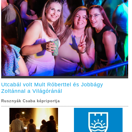
Utcabál volt Mult Róberttel és Jobbágy
Zoltánnal a Világóránál
Rusznyák Csaba képriportja