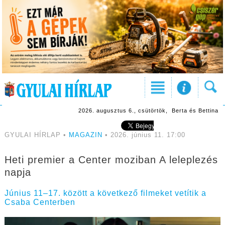
2026. augusztus 6., csütörtök, Berta és Bettina
GYULAI HÍRLAP •
MAGAZIN
• 2026. június 11. 17:00
Heti premier a Center moziban A leleplezés
napja
Június 11–17. között a következő filmeket vetítik a
Csaba Centerben