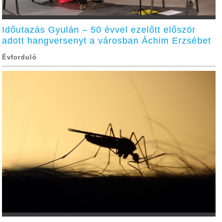
Időutazás Gyulán – 50 évvel ezelőtt először
adott hangversenyt a városban Áchim Erzsébet
Évforduló