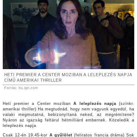
HETI PREMIER A CENTER MOZIBAN A LELEPLEZÉS NAPJA
CÍMŰ AMERIKAI THRILLER
Forrás: hu.ign.com
Heti premier a Center moziban
A leleplezés napja
(szinkr.
amerikai thriller) Ha megtudnád, hogy nem vagyunk egyedül, ha
valaki megmutatná, bebizonyítaná neked, az megrémítene?
Nyáron az igazság feltárul hétmilliárd embernek. Közeledik a
leleplezés napja.
Csak 12-én 19.45-kor
A gyűlölet
(feliratos francia dráma) Sok