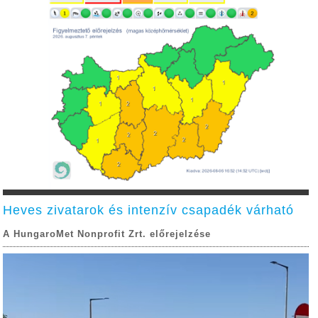
Heves zivatarok és intenzív csapadék várható
A HungaroMet Nonprofit Zrt. előrejelzése