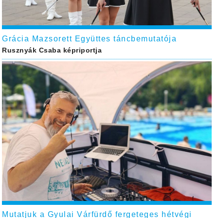
Grácia Mazsorett Együttes táncbemutatója
Rusznyák Csaba képriportja
Mutatjuk a Gyulai Várfürdő fergeteges hétvégi