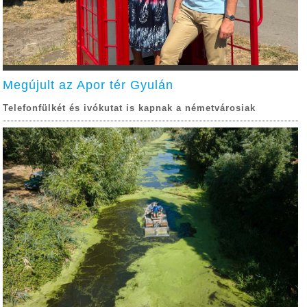
Megújult az Apor tér Gyulán
Telefonfülkét és ivókutat is kapnak a németvárosiak