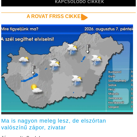
KAPCSOLÓDÓ CIKKEK
A ROVAT FRISS CIKKEI
Ma is nagyon meleg lesz, de elszórtan
valószínű zápor, zivatar