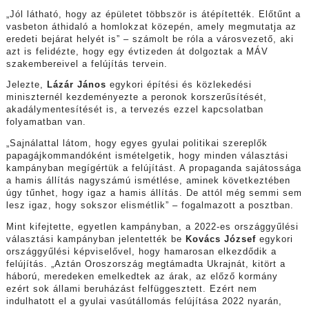
„Jól látható, hogy az épületet többször is átépítették. Előtűnt a
vasbeton áthidaló a homlokzat közepén, amely megmutatja az
eredeti bejárat helyét is” – számolt be róla a városvezető, aki
azt is felidézte, hogy egy évtizeden át dolgoztak a MÁV
szakembereivel a felújítás tervein.
Jelezte,
Lázár János
egykori építési és közlekedési
miniszternél kezdeményezte a peronok korszerűsítését,
akadálymentesítését is, a tervezés ezzel kapcsolatban
folyamatban van.
„Sajnálattal látom, hogy egyes gyulai politikai szereplők
papagájkommandóként ismételgetik, hogy minden választási
kampányban megígértük a felújítást. A propaganda sajátossága
a hamis állítás nagyszámú ismétlése, aminek következtében
úgy tűnhet, hogy igaz a hamis állítás. De attól még semmi sem
lesz igaz, hogy sokszor elismétlik” – fogalmazott a posztban.
Mint kifejtette, egyetlen kampányban, a 2022-es országgyűlési
választási kampányban jelentették be
Kovács József
egykori
országgyűlési képviselővel, hogy hamarosan elkezdődik a
felújítás. „Aztán Oroszország megtámadta Ukrajnát, kitört a
háború, meredeken emelkedtek az árak, az előző kormány
ezért sok állami beruházást felfüggesztett. Ezért nem
indulhatott el a gyulai vasútállomás felújítása 2022 nyarán,