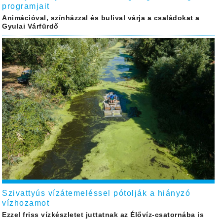
programjait
Animációval, színházzal és bulival várja a családokat a
Gyulai Várfürdő
Szivattyús vízátemeléssel pótolják a hiányzó
vízhozamot
Ezzel friss vízkészletet juttatnak az Élővíz-csatornába is