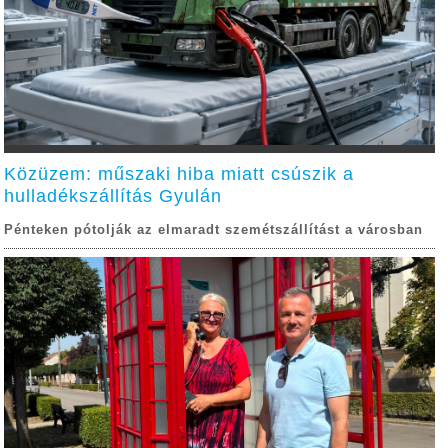
Közüzem: műszaki hiba miatt csúszik a
hulladékszállítás Gyulán
Pénteken pótolják az elmaradt szemétszállítást a városban