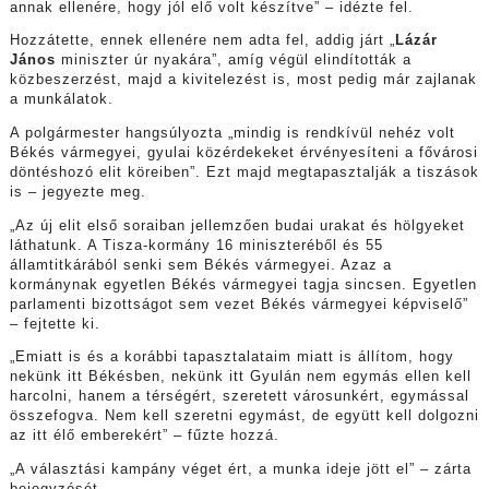
annak ellenére, hogy jól elő volt készítve” – idézte fel.
Hozzátette, ennek ellenére nem adta fel, addig járt „
Lázár
János
miniszter úr nyakára”, amíg végül elindították a
közbeszerzést, majd a kivitelezést is, most pedig már zajlanak
a munkálatok.
A polgármester hangsúlyozta „mindig is rendkívül nehéz volt
Békés vármegyei, gyulai közérdekeket érvényesíteni a fővárosi
döntéshozó elit köreiben”. Ezt majd megtapasztalják a tiszások
is – jegyezte meg.
„Az új elit első soraiban jellemzően budai urakat és hölgyeket
láthatunk. A Tisza-kormány 16 miniszteréből és 55
államtitkárából senki sem Békés vármegyei. Azaz a
kormánynak egyetlen Békés vármegyei tagja sincsen. Egyetlen
parlamenti bizottságot sem vezet Békés vármegyei képviselő”
– fejtette ki.
„Emiatt is és a korábbi tapasztalataim miatt is állítom, hogy
nekünk itt Békésben, nekünk itt Gyulán nem egymás ellen kell
harcolni, hanem a térségért, szeretett városunkért, egymással
összefogva. Nem kell szeretni egymást, de együtt kell dolgozni
az itt élő emberekért” – fűzte hozzá.
„A választási kampány véget ért, a munka ideje jött el” – zárta