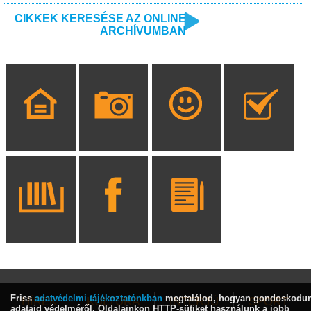
CIKKEK KERESÉSE AZ ONLINE
ARCHÍVUMBAN
Friss
adatvédelmi tájékoztatónkban
megtalálod, hogyan gondoskodu
HÍREK
KULTÚRA
INTERJÚ
SPORT
adataid védelméről. Oldalainkon HTTP-sütiket használunk a jobb