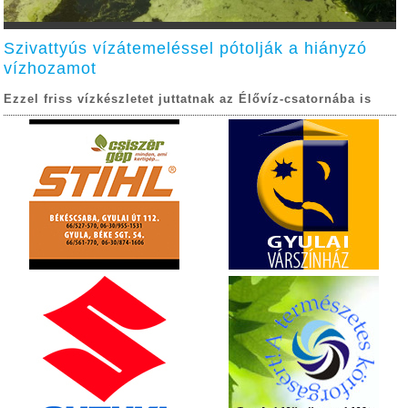
Szivattyús vízátemeléssel pótolják a hiányzó
vízhozamot
Ezzel friss vízkészletet juttatnak az Élővíz-csatornába is