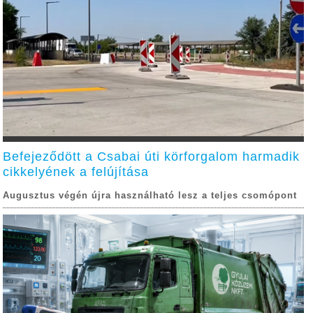
Befejeződött a Csabai úti körforgalom harmadik
cikkelyének a felújítása
Augusztus végén újra használható lesz a teljes csomópont