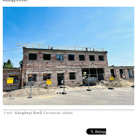
bejegyzését.
Fotó:
Görgényi Ernő
Facebook-oldala