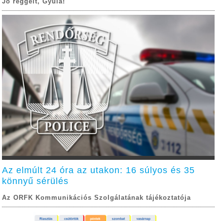
Jó reggelt, Gyula!
Az elmúlt 24 óra az utakon: 16 súlyos és 35
könnyű sérülés
Az ORFK Kommunikációs Szolgálatának tájékoztatója