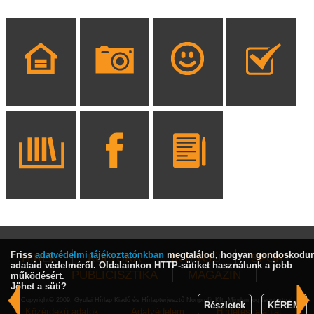
Friss
adatvédelmi tájékoztatónkban
megtalálod, hogyan gondoskodu
HÍREK
KULTÚRA
INTERJÚ
SPORT
adataid védelméről. Oldalainkon HTTP-sütiket használunk a jobb
PUBLICISZTIKA
MAGAZIN
működésért.
Jöhet a süti?
Copyright© 2009, Gyulai Hírlap Kiadó és Hírlapterjesztő Nonprofit Kft. Minden jog fenntartva!
Részletek
KÉREM
Közérdekű adatok
Adatvédelem
Hirdetési ajánlat