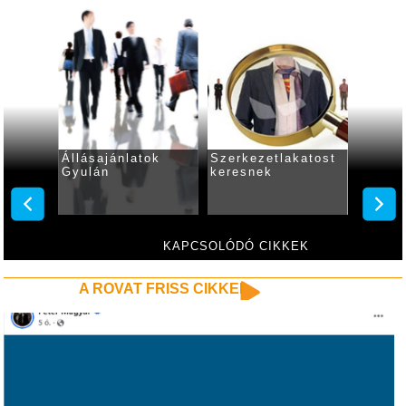
Állásajánlatok
Szerkezetlakatost
Állása
Gyulán
keresnek
Gyulá
resnek
KAPCSOLÓDÓ CIKKEK
A ROVAT FRISS CIKKEI