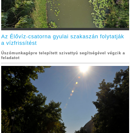
Az Élővíz-csatorna gyulai szakaszán folytatják
a vízfrissítést
Úszómunkagépre telepített szivattyú segítségével végzik a
feladatot