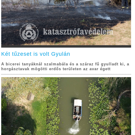
Két tűzeset is volt Gyulán
A bicerei tanyáknál szalmabála és a száraz fű gyulladt ki, a
horgásztavak mögötti erdős területen az avar égett