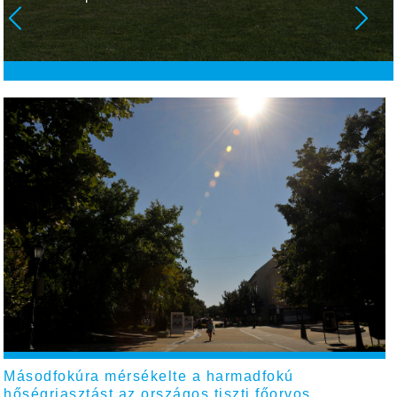
Másodfokúra mérsékelte a harmadfokú
hőségriasztást az országos tiszti főorvos