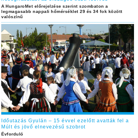
A HungaroMet előrejelzése szerint szombaton a
legmagasabb nappali hőmérséklet 29 és 34 fok között
valószínű
Időutazás Gyulán – 15 évvel ezelőtt avatták fel a
Múlt és jövő elnevezésű szobrot
Évforduló