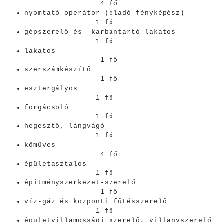
4 fő
nyomtató operátor (eladó-fényképész)
1 fő
gépszerelő és -karbantartó lakatos
1 fő
lakatos
1 fő
szerszámkészítő
1 fő
esztergályos
1 fő
forgácsoló
1 fő
hegesztő, lángvágó
1 fő
kőműves
4 fő
épületasztalos
1 fő
építményszerkezet-szerelő
1 fő
víz-gáz és központi fűtésszerelő
1 fő
épületvillamossági szerelő, villanyszerelő