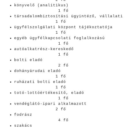
könyvelő (analitikus)
1 fő
társadalombiztosítási ügyintéző, vállalati
1 fő
ügyfélszolgálati központ tájékoztatója
1 fő
egyéb ügyfélkapcsolati foglalkozású
1 fő
autóalkatrész-kereskedő
1 fő
bolti eladó
2 fő
dohányárudai eladó
1 fő
ruházati bolti eladó
1 fő
totó-lottóértékesítő, eladó
1 fő
vendéglátó-ipari alkalmazott
2 fő
fodrász
4 fő
szakács