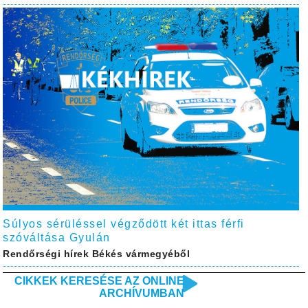
Súlyos sérüléssel végződött két ittas férfi
szóváltása Gyulán
Rendőrségi hírek Békés vármegyéből
CIKKEK KERESÉSE AZ ONLINE
ARCHÍVUMBAN