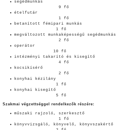
segédmunkás
9 fő
ételfutár
1 fő
betanított fémipari munkás
1 fő
megváltozott munkaképességű segédmunkás
2 fő
operátor
10 fő
intézményi takarító és kisegítő
4 fő
kocsikísérő
2 fő
konyhai kézilány
1 fő
konyhai kisegítő
5 fő
Szakmai végzettséggel rendelkezők részére:
műszaki rajzoló, szerkesztő
1 fő
könyvvizsgáló, könyvelő, könyvszakértő
2 fő