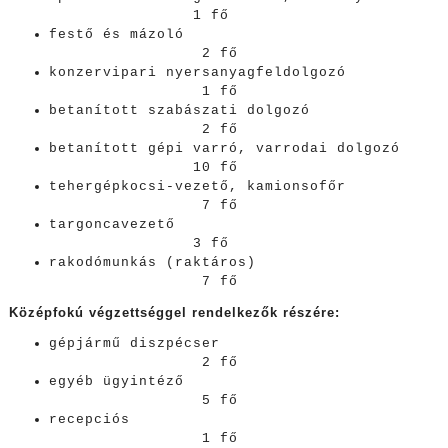
1 fő
festő és mázoló
2 fő
konzervipari nyersanyagfeldolgozó
1 fő
betanított szabászati dolgozó
2 fő
betanított gépi varró, varrodai dolgozó
10 fő
tehergépkocsi-vezető, kamionsofőr
7 fő
targoncavezető
3 fő
rakodómunkás (raktáros)
7 fő
Középfokú végzettséggel rendelkezők részére:
gépjármű diszpécser
2 fő
egyéb ügyintéző
5 fő
recepciós
1 fő