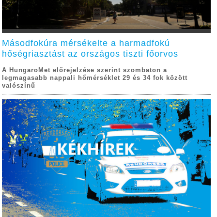
Másodfokúra mérsékelte a harmadfokú
hőségriasztást az országos tiszti főorvos
A HungaroMet előrejelzése szerint szombaton a
legmagasabb nappali hőmérséklet 29 és 34 fok között
valószínű