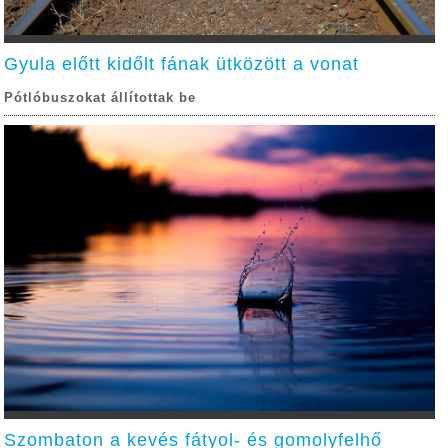
Gyula előtt kidőlt fának ütközött a vonat
Pótlóbuszokat állítottak be
Szombaton a kevés fátyol- és gomolyfelhő