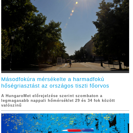
Másodfokúra mérsékelte a harmadfokú
hőségriasztást az országos tiszti főorvos
A HungaroMet előrejelzése szerint szombaton a
legmagasabb nappali hőmérséklet 29 és 34 fok között
valószínű