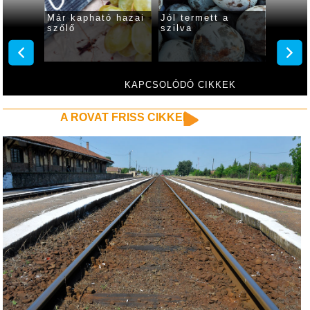
mm
Már kapható hazai
Jól termett a
Egy k
 450–
szőlő
szilva
szilva
KAPCSOLÓDÓ CIKKEK
A ROVAT FRISS CIKKEI