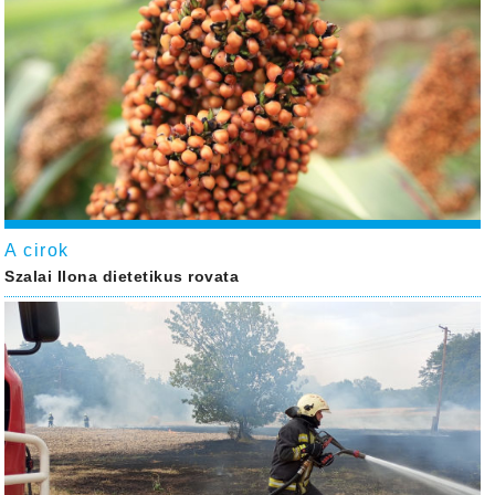
A cirok
Szalai Ilona dietetikus rovata