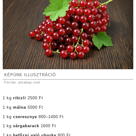
KÉPÜNK ILLUSZTRÁCIÓ
Forrás:
pixabay.com
1 kg
ribizli
2500 Ft
1 kg
málna
5000 Ft
1 kg
cseresznye
800–1400 Ft
1 kg
sárgabarack
1600 Ft
1 kg
befőzni való uborka
800 Ft