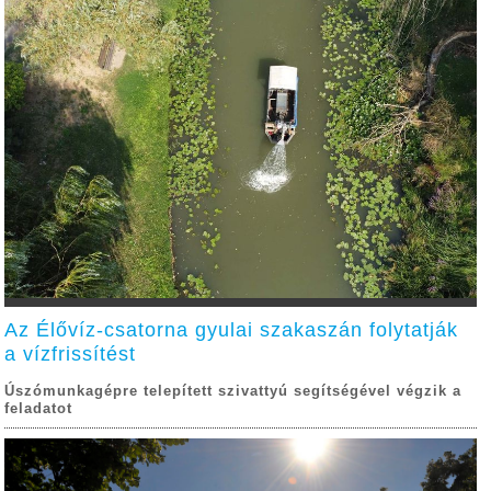
Az Élővíz-csatorna gyulai szakaszán folytatják
a vízfrissítést
Úszómunkagépre telepített szivattyú segítségével végzik a
feladatot