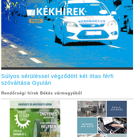
Súlyos sérüléssel végződött két ittas férfi
szóváltása Gyulán
Rendőrségi hírek Békés vármegyéből