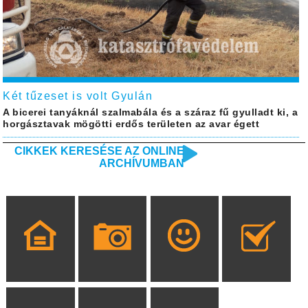
Két tűzeset is volt Gyulán
A bicerei tanyáknál szalmabála és a száraz fű gyulladt ki, a
horgásztavak mögötti erdős területen az avar égett
CIKKEK KERESÉSE AZ ONLINE
ARCHÍVUMBAN