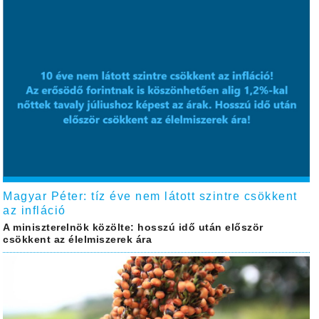
Magyar Péter: tíz éve nem látott szintre csökkent
az infláció
A miniszterelnök közölte: hosszú idő után először
csökkent az élelmiszerek ára