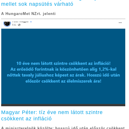
mellet sok napsütés várható
A HungaroMet NZrt. jelenti
Magyar Péter: tíz éve nem látott szintre
csökkent az infláció
A miniszterelnök közölte: hosszú idő után először csökkent