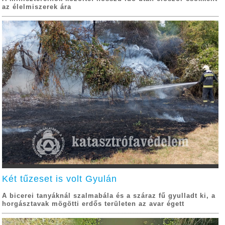
az élelmiszerek ára
Két tűzeset is volt Gyulán
A bicerei tanyáknál szalmabála és a száraz fű gyulladt ki, a
horgásztavak mögötti erdős területen az avar égett