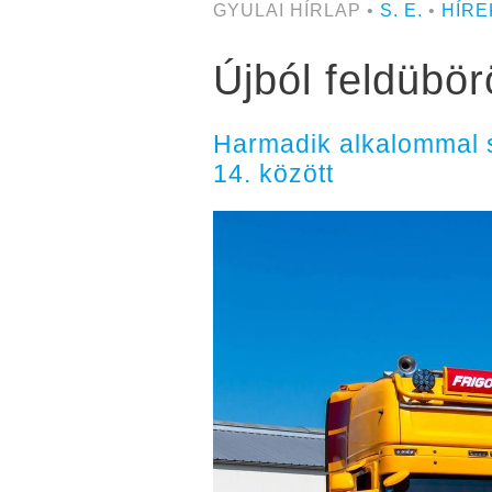
GYULAI HÍRLAP •
S. E.
•
HÍRE
Újból feldüb
Harmadik alkalommal 
14. között