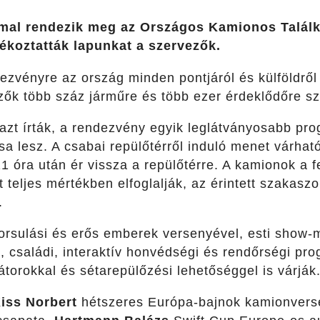
al rendezik meg az Országos Kamionos Találko
ékoztatták lapunkat a szervezők.
zvényre az ország minden pontjáról és külföldről
ezők több száz járműre és több ezer érdeklődőre s
zt írták, a rendezvény egyik leglátványosabb pr
a lesz. A csabai repülőtérről induló menet várhat
 óra után ér vissza a repülőtérre. A kamionok a f
 teljes mértékben elfoglalják, az érintett szakaszo
.
orsulási és erős emberek versenyével, esti show-
l, családi, interaktív honvédségi és rendőrségi p
torokkal és sétarepülőzési lehetőséggel is várják
iss Norbert
hétszeres Európa-bajnok kamionverse