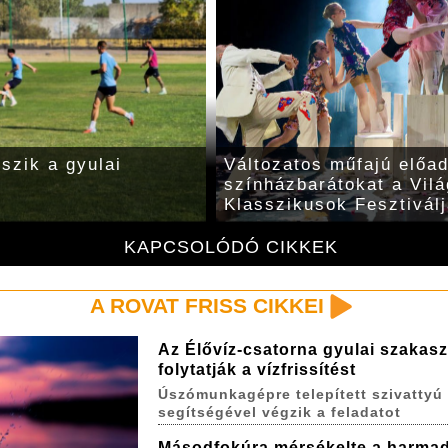
tszik a gyulai
Változatos műfajú előa
színházbarátokat a Vilá
Klasszikusok Fesztivál
KAPCSOLÓDÓ CIKKEK
A ROVAT FRISS CIKKEI
Az Élővíz-csatorna gyulai szakas
folytatják a vízfrissítést
Úszómunkagépre telepített szivattyú
segítségével végzik a feladatot
Másodfokúra mérsékelte a harma