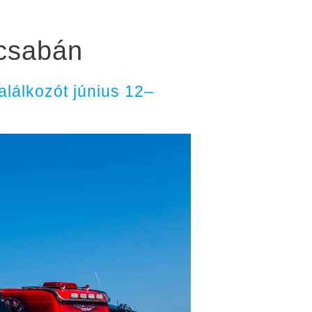
scsabán
lálkozót június 12–