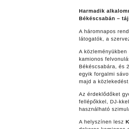
Harmadik alkalomm
Békéscsabán – táj
A háromnapos rende
látogatók, a szerv
A közleményükben a
kamionos felvonulás
Békéscsabára, és 21
egyik forgalmi sávot
majd a közlekedést
Az érdeklődőket gy
fellépőkkel, DJ-kke
használható szimulá
A helyszínen lesz
K