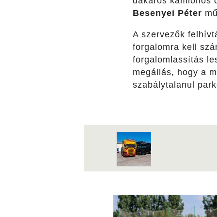
dakaros kamionos 
Besenyei Péter
műr
A szervezők felhív
forgalomra kell szá
forgalomlassítás le
megállás, hogy a m
szabálytalanul parko