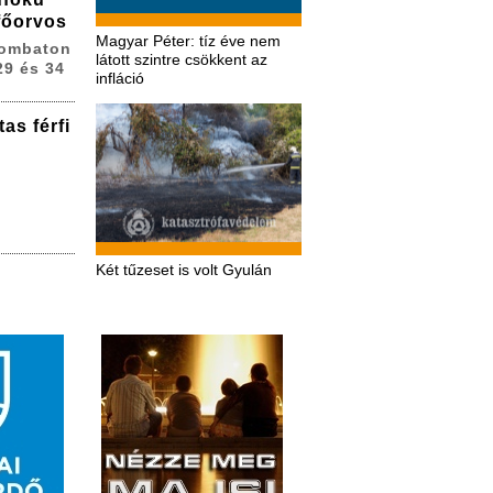
 főorvos
Magyar Péter: tíz éve nem
zombaton
látott szintre csökkent az
29 és 34
infláció
as férfi
Két tűzeset is volt Gyulán