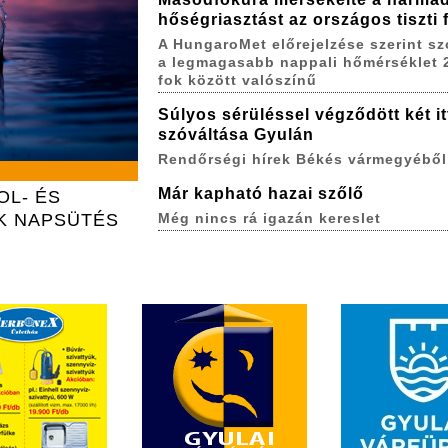
hőségriasztást az országos tiszti
A HungaroMet előrejelzése szerint s
a legmagasabb nappali hőmérséklet 
fok között valószínű
Súlyos sérüléssel végződött két itt
szóváltása Gyulán
Rendőrségi hírek Békés vármegyéből
Már kapható hazai szőlő
OL- ÉS
K NAPSÜTÉS
Még nincs rá igazán kereslet