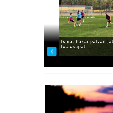
ár rád ma a Gyulai
Ismét hazai pályán já
focicsapat