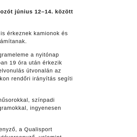
zót június 12–14. között
 is érkeznek kamionok és
zámítanak.
ogrameleme a nyitónap
óan 19 óra után érkezik
elvonulás útvonalán az
kon rendőri irányítás segíti
műsorokkal, színpadi
rogramokkal, ingyenesen
.
nyző, a Qualisport