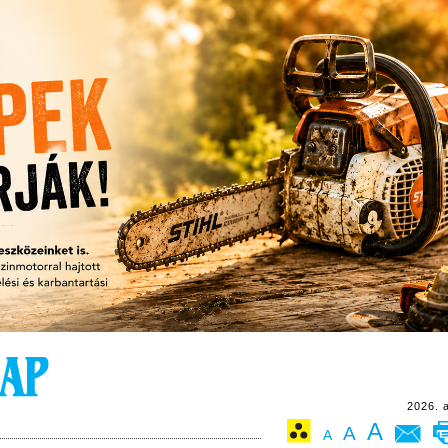
2026. 
A
A
A