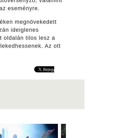
tóversenyző, valamint
 az eseményre.
nyéken megnövekedett
szán ideiglenes
 oldalán tilos lesz a
zlekedhessenek. Az ott