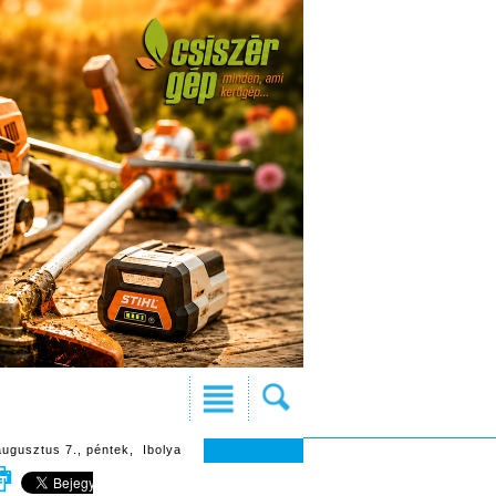
augusztus 7., péntek, Ibolya