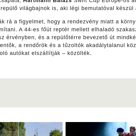
csapata,
Hartmann Balázs
Swift Cup Europe-os au
epülő világbajnok is, aki légi bemutatóval készül
ták rá a figyelmet, hogy a rendezvény miatt a kör
mítani. A 44-es főút reptér mellett elhaladó szaka
sz érvényben, és a repülőtérre bevezető út mindkét
entők, a rendőrök és a tűzoltók akadálytalanul kö
ló autókat elszállítják – közölték.