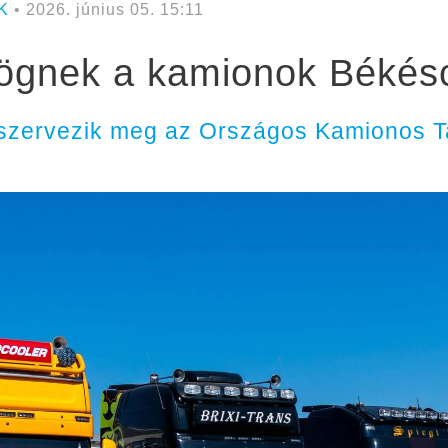
K
• 2026. június 05. 15:11
örögnek a kamionok Béké
szervezik meg az Országos Kamionos Ta