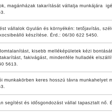
k, magánházak takarítását vállalja munkájára ig
53.
ést vállalok Gyulán és környékén: tetőjavítás, sz
 kocsibeálló készítése. Érd.: 06/30 622 5450.
, lomtalanítást, kisebb melléképületek kézi bontásá
ttakarítást, fakivágást, mindenféle hulladék elszál
40 5613.
rítói munkakörben keres hosszú távra munkahelyet 
53.
 segítést és idősgondozást vállal tapasztalt nő. 