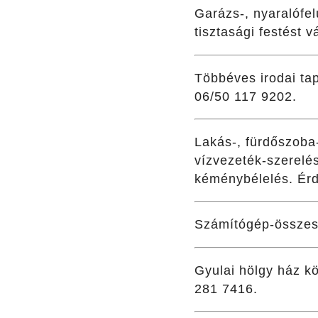
Garázs-, nyaralófel
tisztasági festést v
Többéves irodai tap
06/50 117 9202.
Lakás-, fürdőszoba
vízvezeték-szerelé
kéménybélelés. Érd
Számítógép-összesze
Gyulai hölgy ház kör
281 7416.