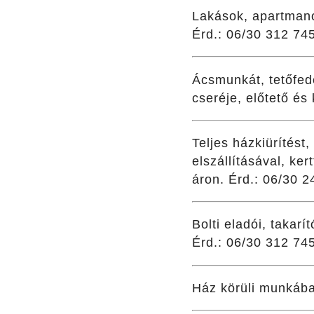
Lakások, apartmano
Érd.: 06/30 312 74
Ácsmunkát, tetőfed
cseréje, előtető és
Teljes házkiürítést
elszállításával, ker
áron. Érd.: 06/30 2
Bolti eladói, taka
Érd.: 06/30 312 74
Ház körüli munkában