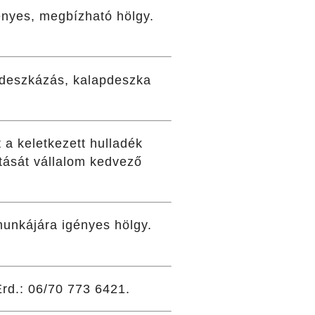
ényes, megbízható hölgy.
éldeszkázás, kalapdeszka
t a keletkezett hulladék
lítását vállalom kedvező
munkájára igényes hölgy.
Érd.: 06/70 773 6421.