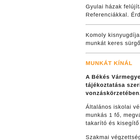
Gyulai házak felújí
Referenciákkal. Ér
Komoly kisnyugdíjas
munkát keres sürgő
MUNKÁT KÍNÁL
A Békés Vármegyei
tájékoztatása szer
vonzáskörzetében. 
Általános iskolai v
munkás 1 fő, megvá
takarító és kisegítő
Szakmai végzettség