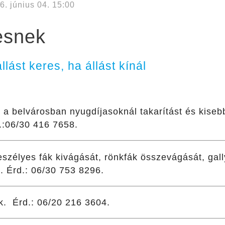
6. június 04. 15:00
esnek
llást keres, ha állást kínál
 a belvárosban nyugdíjasoknál takarítást és kisebb 
d.:06/30 416 7658.
eszélyes fák kivágását, rönkfák összevágását, gall
k. Érd.: 06/30 753 8296.
k. Érd.: 06/20 216 3604.