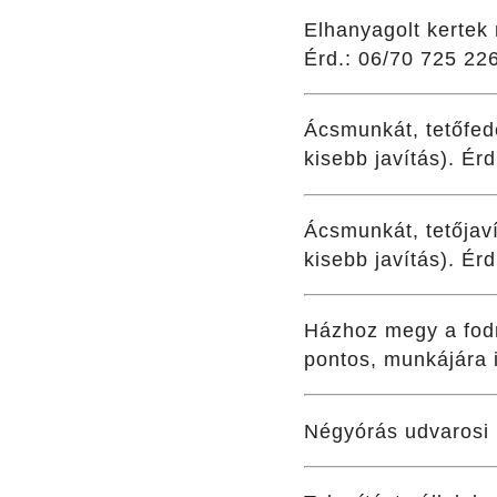
Elhanyagolt kertek 
Érd.: 06/70 725 22
Ácsmunkát, tetőfed
kisebb javítás). Ér
Ácsmunkát, tetőjav
kisebb javítás). Ér
Házhoz megy a fodrá
pontos, munkájára 
Négyórás udvarosi 