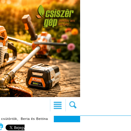
 csütörtök, Berta és Bettina