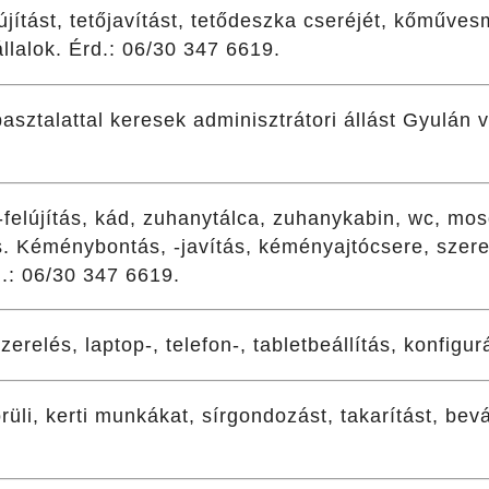
újítást, tetőjavítást, tetődeszka cseréjét, kőműves
állalok. Érd.: 06/30 347 6619.
asztalattal keresek adminisztrátori állást Gyulán
-felújítás, kád, zuhanytálca, zuhanykabin, wc, mo
s. Kéménybontás, -javítás, kéményajtócsere, szere
.: 06/30 347 6619.
relés, laptop-, telefon-, tabletbeállítás, konfigur
üli, kerti munkákat, sírgondozást, takarítást, bevá