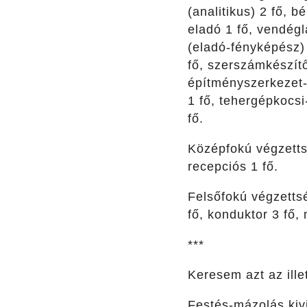
(analitikus) 2 fő, b
eladó 1 fő, vendégl
(eladó-fényképész) 
fő, szerszámkészítő
építményszerkezet-s
1 fő, tehergépkocsi
fő.
Középfokú végzetts
recepciós 1 fő.
Felsőfokú végzetts
fő, konduktor 3 fő, 
***
Keresem azt az ille
Festés-mázolás kivi