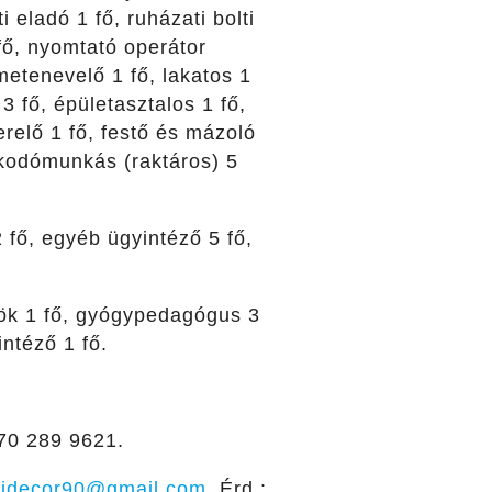
i eladó 1 fő, ruházati bolti
 fő, nyomtató operátor
metenevelő 1 fő, lakatos 1
3 fő, épületasztalos 1 fő,
erelő 1 fő, festő és mázoló
akodómunkás (raktáros) 5
fő, egyéb ügyintéző 5 fő,
ök 1 fő, gyógypedagógus 3
intéző 1 fő.
/70 289 9621.
tidecor90@gmail.com
. Érd.: