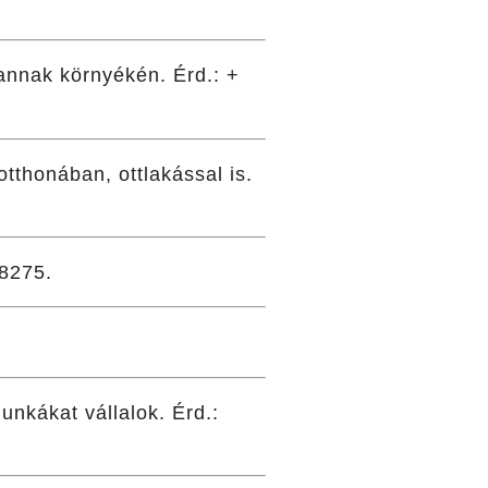
annak környékén. Érd.: +
otthonában, ottlakással is.
 8275.
unkákat vállalok. Érd.: