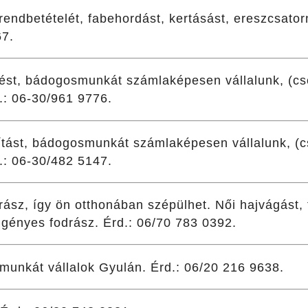
rendbetételét, fabehordást, kertásást, ereszcsator
67.
ést, bádogosmunkát számlaképesen vállalunk, (cs
d.: 06-30/961 9776.
ítást, bádogosmunkát számlaképesen vállalunk, (c
d.: 06-30/482 5147.
sz, így ön otthonában szépülhet. Női hajvágást, fe
igényes fodrász. Érd.: 06/70 783 0392.
munkát vállalok Gyulán. Érd.: 06/20 216 9638.