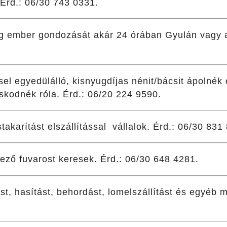
. Érd.: 06/30 743 0331.
eg ember gondozását akár 24 órában Gyulán vagy 
sel egyedülálló, kisnyugdíjas nénit/bácsit ápolnék 
skodnék róla. Érd.: 06/20 224 9590.
takarítást elszállítással vállalok. Érd.: 06/30 831
ező fuvarost keresek. Érd.: 06/30 648 4281.
t, hasítást, behordást, lomelszállítást és egyéb m