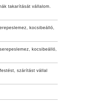
nák takarítását vállalom.
erepeslemez, kocsibeálló,
serepeslemez, kocsibeálló,
stést, szárítást vállal