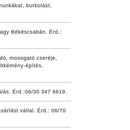
munkákat, burkolást,
 vagy Békéscsabán. Érd.:
sdó, mosogató cseréje,
ltkémény-építés,
álás. Érd.:06/30 347 6619.
sárlást vállal. Érd.: 06/70