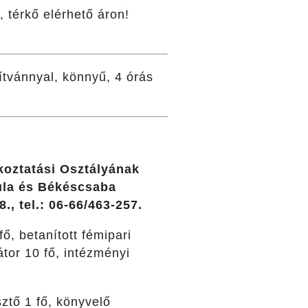
, térkő elérhető áron!
ítvánnyal, könnyű, 4 órás
koztatási Osztályának
yula és Békéscsaba
, tel.: 06-66/463-257.
ő, betanított fémipari
or 10 fő, intézményi
ztő 1 fő, könyvelő