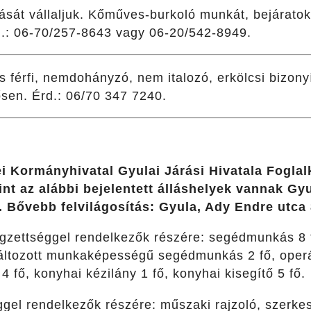
tását vállaljuk. Kőműves-burkoló munkát, bejáratok
d.: 06-70/257-8643 vagy 06-20/542-8949.
 férfi, nemdohányzó, nem italozó, erkölcsi bizony
sen. Érd.: 06/70 347 7240.
 Kormányhivatal Gyulai Járási Hivatala Foglal
int az alábbi bejelentett álláshelyek vannak G
Bővebb felvilágosítás: Gyula, Ady Endre utca 8.
égzettséggel rendelkezők részére: segédmunkás 8 f
ltozott munkaképességű segédmunkás 2 fő, operát
 4 fő, konyhai kézilány 1 fő, konyhai kisegítő 5 fő.
gel rendelkezők részére: műszaki rajzoló, szerkes