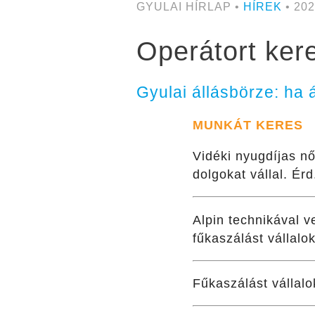
GYULAI HÍRLAP •
HÍREK
• 202
Operátort ker
Gyulai állásbörze: ha á
MUNKÁT KERES
Vidéki nyugdíjas nő
dolgokat vállal. Ér
Alpin technikával v
fűkaszálást vállalo
Fűkaszálást vállalo