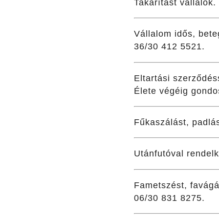
Takarítást vállalok
Vállalom idős, bet
36/30 412 5521.
Eltartási szerződés
Élete végéig gondo
Fűkaszálást, padlás
Utánfutóval rendelk
Fametszést, favágás
06/30 831 8275.