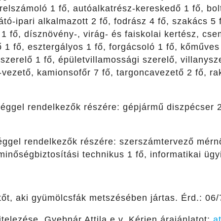
érelszámoló 1 fő, autóalkatrész-kereskedő 1 fő, bolt
átó-ipari alkalmazott 2 fő, fodrász 4 fő, szakács 5
1 fő, dísznövény-, virág- és faiskolai kertész, cse
 1 fő, esztergályos 1 fő, forgácsoló 1 fő, kőműves 
zerelő 1 fő, épületvillamossági szerelő, villanysz
-vezető, kamionsofőr 7 fő, targoncavezető 2 fő, r
éggel rendelkezők részére: gépjármű diszpécser 2 
éggel rendelkezők részére: szerszámtervező mérn
minőségbiztosítási technikus 1 fő, informatikai ügy
tőt, aki gyümölcsfák metszésében jártas. Érd.: 06
telezése. Gyebnár Attila e.v. Kérjen árajánlatot:
a