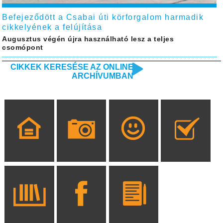
Befejeződött a Csabai úti körforgalom harmadik
cikkelyének a felújítása
Augusztus végén újra használható lesz a teljes
csomópont
CIKKEK KERESÉSE AZ ONLINE
ARCHÍVUMBAN