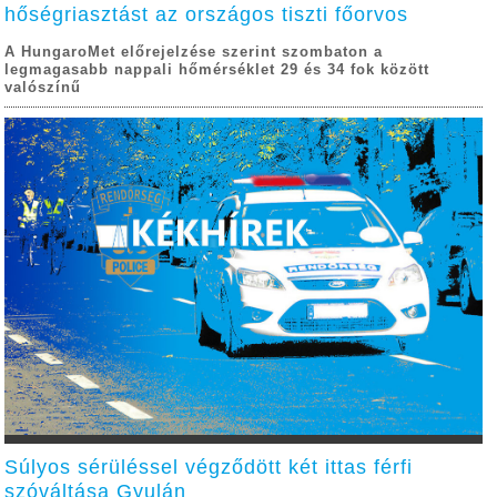
hőségriasztást az országos tiszti főorvos
A HungaroMet előrejelzése szerint szombaton a
legmagasabb nappali hőmérséklet 29 és 34 fok között
valószínű
Súlyos sérüléssel végződött két ittas férfi
szóváltása Gyulán