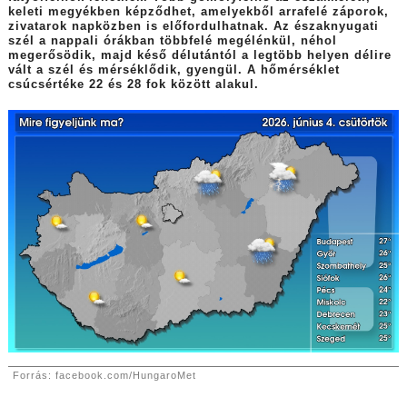
keleti megyékben képződhet, amelyekből arrafelé záporok,
zivatarok napközben is előfordulhatnak. Az északnyugati
szél a nappali órákban többfelé megélénkül, néhol
megerősödik, majd késő délutántól a legtöbb helyen délire
vált a szél és mérséklődik, gyengül. A hőmérséklet
csúcsértéke 22 és 28 fok között alakul.
Forrás: facebook.com/HungaroMet