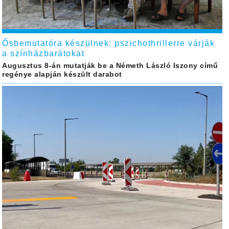
Ősbemutatóra készülnek: pszichothrillerre várják
a színházbarátokat
Augusztus 8-án mutatják be a Németh László Iszony című
regénye alapján készült darabot