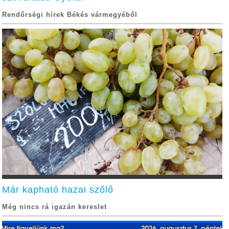
Rendőrségi hírek Békés vármegyéből
Már kapható hazai szőlő
Még nincs rá igazán kereslet