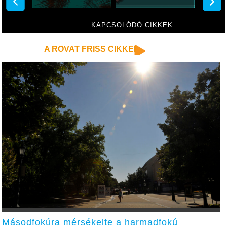
KAPCSOLÓDÓ CIKKEK
A ROVAT FRISS CIKKEI
Másodfokúra mérsékelte a harmadfokú