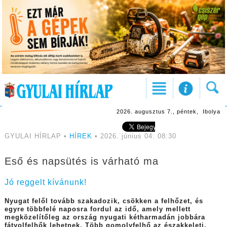
2026. augusztus 7., péntek, Ibolya
GYULAI HÍRLAP •
HÍREK
• 2026. június 04. 08:30
Eső és napsütés is várható ma
Jó reggelt kívánunk!
Nyugat felől tovább szakadozik, csökken a felhőzet, és
egyre többfelé naposra fordul az idő, amely mellett
megközelítőleg az ország nyugati kétharmadán jobbára
fátyolfelhők lehetnek. Több gomolyfelhő az északkeleti,