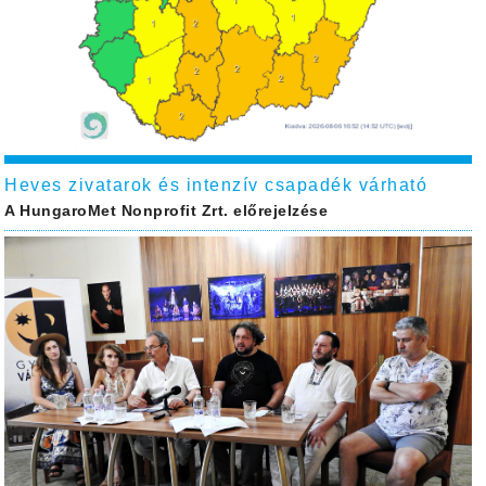
Heves zivatarok és intenzív csapadék várható
A HungaroMet Nonprofit Zrt. előrejelzése