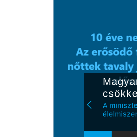
Magyar
s
csökke
abb
A miniszt
élelmisze