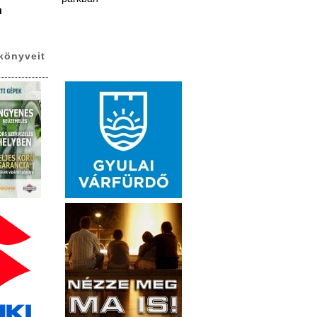
n
könyveit