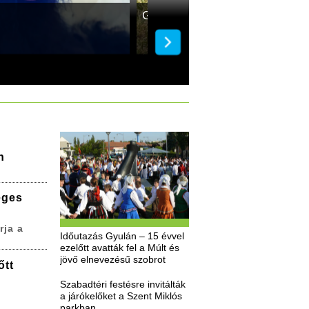
Gazdit keres Lotti
n
eges
rja a
Időutazás Gyulán – 15 évvel
ezelőtt avatták fel a Múlt és
jövő elnevezésű szobrot
őtt
Szabadtéri festésre invitálták
a járókelőket a Szent Miklós
parkban