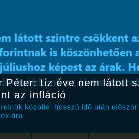
 Péter: tíz éve nem látott s
nt az infláció
erelnök közölte: hosszú idő után előszö
rek ára