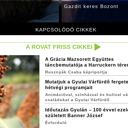
Gazdit keres Bozont
KAPCSOLÓDÓ CIKKEK
A ROVAT FRISS CIKKEI
A Grácia Mazsorett Együttes
táncbemutatója a Harruckern tére
Rusznyák Csaba képriportja
Mutatjuk a Gyulai Várfürdő ferget
hétvégi programjait
Animációval, színházzal és bulival vá
családokat a Gyulai Várfürdő
Időutazás Gyulán – 100 évvel ezel
született Banner József
Évforduló