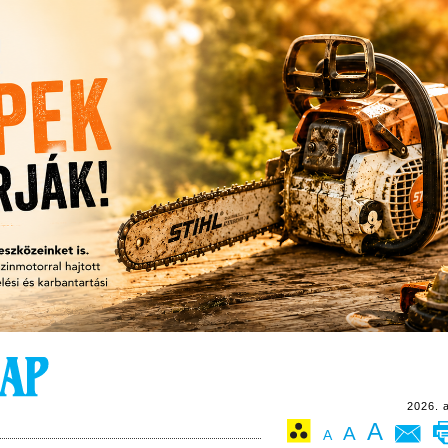
2026. 
A
A
A