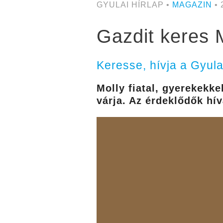
GYULAI HÍRLAP •
MAGAZIN
• 
Gazdit keres 
Keresse, hívja a Gyula
Molly fiatal, gyerekekke
várja. Az érdeklődők hí