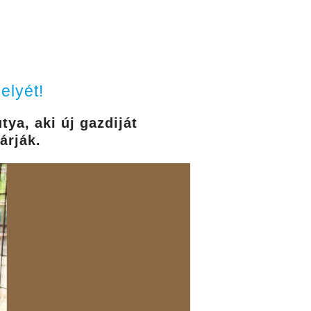
elyét!
tya, aki új gazdiját
árják.