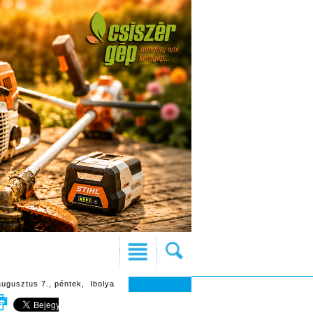
augusztus 7., péntek, Ibolya