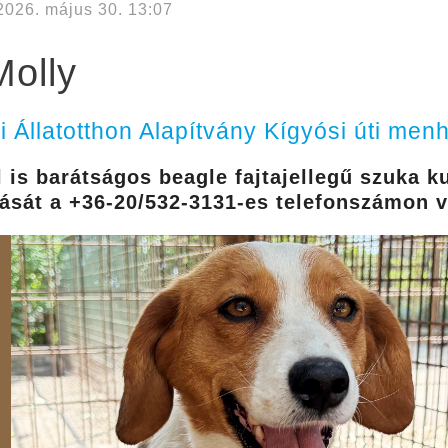
2026. május 30. 13:07
Molly
i Állatotthon Alapítvány Kígyósi úti menh
l is barátságos beagle fajtajellegű szuka ku
vását a +36-20/532-3131-es telefonszámon v