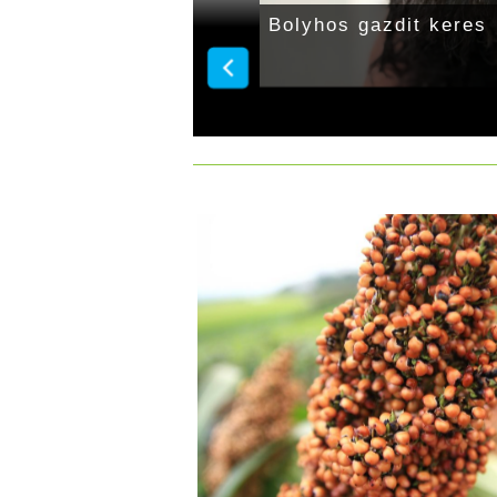
os
Bolyhos gazdit keres