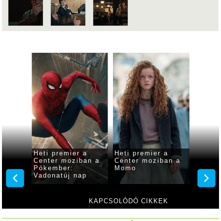
 a
Heti premier a
Heti premier a
Heti p
ban A
Center moziban a
Center moziban a
Center
s
Pókember:
Momo
Odüss
Vadonatúj nap
KAPCSOLÓDÓ CIKKEK