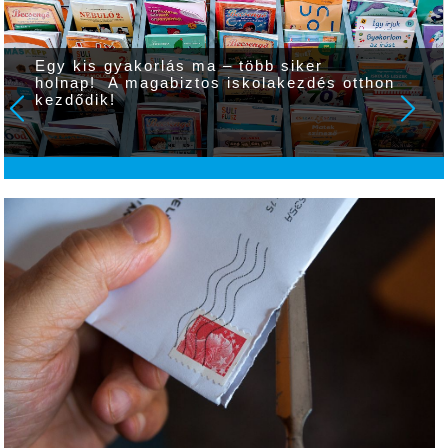
Egy kis gyakorlás ma – több siker
holnap! A magabiztos iskolakezdés otthon
kezdődik!