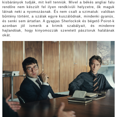
kisbárányok tudják, mit kell tenniük. Mivel a békés angliai falu
rendőre nem készült fel ilyen rendkívüli helyzetre, ők maguk
látnak neki a nyomozásnak. És nem csalt a szimatuk: valóban
bűntény történt, a szálak egyre kuszálódnak, mindenki gyanús,
és senki sem ártatlan. A gyapjas Sherlockok és bégető Poirot-k
azonban jól ismerik a krimik szabályait, és mindenre
hajlandóak, hogy kinyomozzák szeretett pásztoruk halálának
okát.