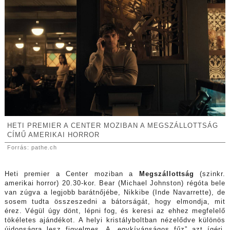
HETI PREMIER A CENTER MOZIBAN A MEGSZÁLLOTTSÁG
CÍMŰ AMERIKAI HORROR
Forrás: pathe.ch
Heti premier a Center moziban a
Megszállottság
(szinkr.
amerikai horror) 20.30-kor. Bear (Michael Johnston) régóta bele
van zúgva a legjobb barátnőjébe, Nikkibe (Inde Navarrette), de
sosem tudta összeszedni a bátorságát, hogy elmondja, mit
érez. Végül úgy dönt, lépni fog, és keresi az ehhez megfelelő
tökéletes ajándékot. A helyi kristályboltban nézelődve különös
újdonságra lesz figyelmes. A „egykívánságos fűz” azt ígéri,