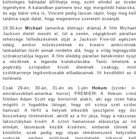
különleges bálnadal állíthatja meg, ezért elindul az óceán
legmélyére. A kalandban partnere lesz egy morgolódó halacska,
és egy bátor orka is, Vincent pedig lassan rájön, hogy meg kell
találnia saját dalát, hogy megmentse szeretett óceánját.
19.30-kor
Michael
(amerikai életrajzi dráma) A film Michael
Jackson életét meséli el, túl a zenén, végigköveti páratlan
tehetsége felfedezésének útját a Jackson Five-tól egészen
odáig, amikor művészetének és kreatív ambícióinak
lankadatlan tüzét annak rendelte alá, hogy a világ legnagyobb
szórakoztatója legyen. A film eleddig páratlan betekintést nyújt
a nézőknek a legenda kialakulásába. Tanúi lehetünk a
popkirály színpadon kívüli életének csakúgy, mint
szólókarrierje legikonikusabb előadásainak. Itt kezdődött az ő
története.
Csak 29-én, 30-án, 31-én és 1-jén
Hokum
(szinkr. ír-
emirátusokbeli-amerikai horror) PREMIER! A Hokum című
filmben Adam Scott egy horrorírót alakít, aki egy isten háta
mögötti ír fogadóba látogat, hogy ott szórja szét szülei
hamvait. A férfit a helyiek elkezdik ijesztgetni egy ősi
boszorkány történetével, akiről az a hír járja, hogy a nászutas
lakosztályban kísért. A sztori hamarosan elárasztja az író
elméjét, látomások kezdik kísérteni, emberek tűnnek el
körülötte, ezek pedig egy olyan rémálomszerű helyzetbe
sodorják, amiben múltjának legsötétebb titkaival kell