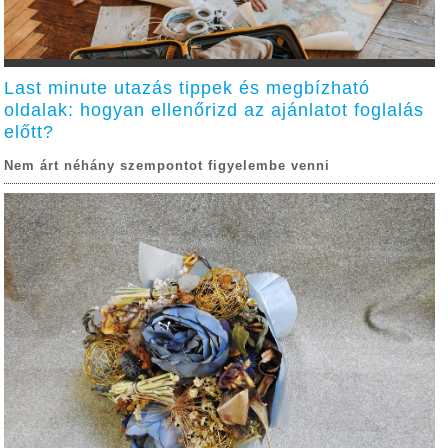
Last minute utazás tippek és megbízható
oldalak: hogyan ellenőrizd az ajánlatot foglalás
előtt?
Nem árt néhány szempontot figyelembe venni