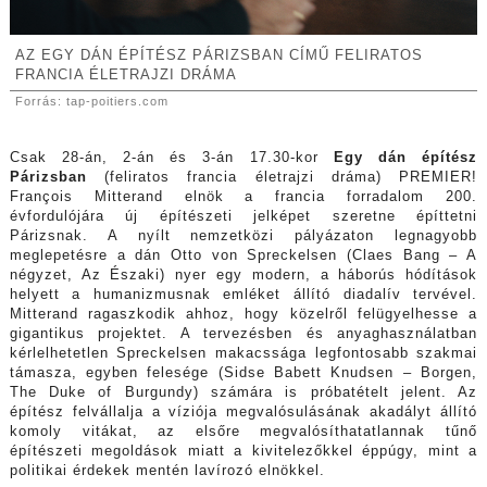
AZ EGY DÁN ÉPÍTÉSZ PÁRIZSBAN CÍMŰ FELIRATOS
FRANCIA ÉLETRAJZI DRÁMA
Forrás: tap-poitiers.com
Csak 28-án, 2-án és 3-án 17.30-kor
Egy dán építész
Párizsban
(feliratos francia életrajzi dráma) PREMIER!
François Mitterand elnök a francia forradalom 200.
évfordulójára új építészeti jelképet szeretne építtetni
Párizsnak. A nyílt nemzetközi pályázaton legnagyobb
meglepetésre a dán Otto von Spreckelsen (Claes Bang – A
négyzet, Az Északi) nyer egy modern, a háborús hódítások
helyett a humanizmusnak emléket állító diadalív tervével.
Mitterand ragaszkodik ahhoz, hogy közelről felügyelhesse a
gigantikus projektet. A tervezésben és anyaghasználatban
kérlelhetetlen Spreckelsen makacssága legfontosabb szakmai
támasza, egyben felesége (Sidse Babett Knudsen – Borgen,
The Duke of Burgundy) számára is próbatételt jelent. Az
építész felvállalja a víziója megvalósulásának akadályt állító
komoly vitákat, az elsőre megvalósíthatatlannak tűnő
építészeti megoldások miatt a kivitelezőkkel éppúgy, mint a
politikai érdekek mentén lavírozó elnökkel.