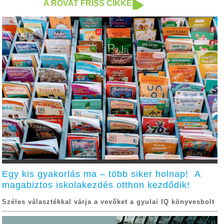
A ROVAT FRISS CIKKEI
Egy kis gyakorlás ma – több siker holnap! A
magabiztos iskolakezdés otthon kezdődik!
Széles választékkal várja a vevőket a gyulai IQ könyvesbolt