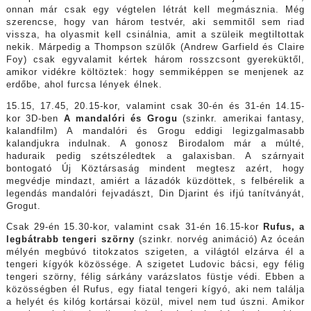
onnan már csak egy végtelen létrát kell megmásznia. Még
szerencse, hogy van három testvér, aki semmitől sem riad
vissza, ha olyasmit kell csinálnia, amit a szüleik megtiltottak
nekik. Márpedig a Thompson szülők (Andrew Garfield és Claire
Foy) csak egyvalamit kértek három rosszcsont gyereküktől,
amikor vidékre költöztek: hogy semmiképpen se menjenek az
erdőbe, ahol furcsa lények élnek.
15.15, 17.45, 20.15-kor, valamint csak 30-én és 31-én 14.15-
kor 3D-ben
A mandalóri és Grogu
(szinkr. amerikai fantasy,
kalandfilm) A mandalóri és Grogu eddigi legizgalmasabb
kalandjukra indulnak. A gonosz Birodalom már a múlté,
haduraik pedig szétszéledtek a galaxisban. A szárnyait
bontogató Új Köztársaság mindent megtesz azért, hogy
megvédje mindazt, amiért a lázadók küzdöttek, s felbérelik a
legendás mandalóri fejvadászt, Din Djarint és ifjú tanítványát,
Grogut.
Csak 29-én 15.30-kor, valamint csak 31-én 16.15-kor
Rufus, a
legbátrabb tengeri szörny
(szinkr. norvég animáció) Az óceán
mélyén megbúvó titokzatos szigeten, a világtól elzárva él a
tengeri kígyók közössége. A szigetet Ludovic bácsi, egy félig
tengeri szörny, félig sárkány varázslatos füstje védi. Ebben a
közösségben él Rufus, egy fiatal tengeri kígyó, aki nem találja
a helyét és kilóg kortársai közül, mivel nem tud úszni. Amikor