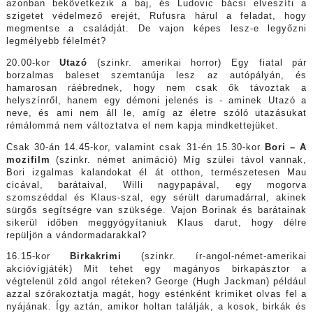
azonban bekövetkezik a baj, és Ludovic bácsi elveszíti a
szigetet védelmező erejét, Rufusra hárul a feladat, hogy
megmentse a családját. De vajon képes lesz-e legyőzni
legmélyebb félelmét?
20.00-kor
Utazó
(szinkr. amerikai horror) Egy fiatal pár
borzalmas baleset szemtanúja lesz az autópályán, és
hamarosan ráébrednek, hogy nem csak ők távoztak a
helyszínről, hanem egy démoni jelenés is - aminek Utazó a
neve, és ami nem áll le, amíg az életre szóló utazásukat
rémálommá nem változtatva el nem kapja mindkettejüket.
Csak 30-án 14.45-kor, valamint csak 31-én 15.30-kor
Bori – A
mozifilm
(szinkr. német animáció) Míg szülei távol vannak,
Bori izgalmas kalandokat él át otthon, természetesen Mau
cicával, barátaival, Willi nagypapával, egy mogorva
szomszéddal és Klaus-szal, egy sérült darumadárral, akinek
sürgős segítségre van szüksége. Vajon Borinak és barátainak
sikerül időben meggyógyítaniuk Klaus darut, hogy délre
repüljön a vándormadarakkal?
16.15-kor
Birkakrimi
(szinkr. ír-angol-német-amerikai
akcióvígjáték) Mit tehet egy magányos birkapásztor a
végtelenül zöld angol réteken? George (Hugh Jackman) például
azzal szórakoztatja magát, hogy esténként krimiket olvas fel a
nyájának. Így aztán, amikor holtan találják, a kosok, birkák és