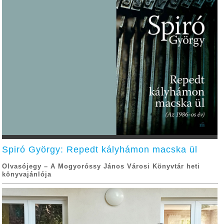
Spiró György: Repedt kályhámon macska ül
Olvasójegy – A Mogyoróssy János Városi Könyvtár heti
könyvajánlója