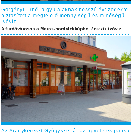
Görgényi Ernő: a gyulaiaknak hosszú évtizedekre
biztosított a megfelelő mennyiségű és minőségű
ivóvíz
A fürdővárosba a Maros-hordalékkúpból érkezik ivóvíz
Az Aranykereszt Gyógyszertár az ügyeletes patika