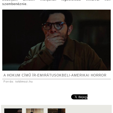
szembenéznie.
A HOKUM CÍMŰ ÍR-EMIRÁTUSOKBELI-AMERIKAI HORROR
Forrás: toldimozi.hu