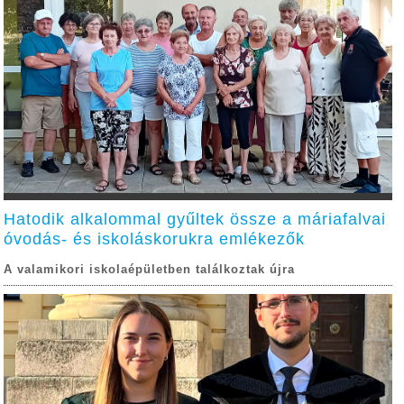
Hatodik alkalommal gyűltek össze a máriafalvai
óvodás- és iskoláskorukra emlékezők
A valamikori iskolaépületben találkoztak újra