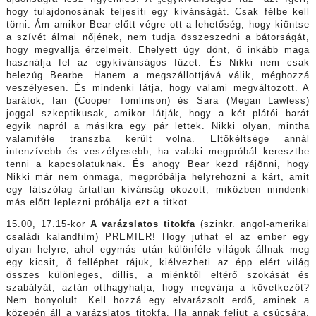
hogy tulajdonosának teljesíti egy kívánságát. Csak félbe kell
törni. Ám amikor Bear előtt végre ott a lehetőség, hogy kiöntse
a szívét álmai nőjének, nem tudja összeszedni a bátorságát,
hogy megvallja érzelmeit. Ehelyett úgy dönt, ő inkább maga
használja fel az egykívánságos fűzet. És Nikki nem csak
belezúg Bearbe. Hanem a megszállottjává válik, méghozzá
veszélyesen. És mindenki látja, hogy valami megváltozott. A
barátok, Ian (Cooper Tomlinson) és Sara (Megan Lawless)
joggal szkeptikusak, amikor látják, hogy a két plátói barát
egyik napról a másikra egy pár lettek. Nikki olyan, mintha
valamiféle transzba került volna. Eltökéltsége annál
intenzívebb és veszélyesebb, ha valaki megpróbál keresztbe
tenni a kapcsolatuknak. És ahogy Bear kezd rájönni, hogy
Nikki már nem önmaga, megpróbálja helyrehozni a kárt, amit
egy látszólag ártatlan kívánság okozott, miközben mindenki
más előtt leplezni próbálja ezt a titkot.
15.00, 17.15-kor
A varázslatos titokfa
(szinkr. angol-amerikai
családi kalandfilm) PREMIER! Hogy juthat el az ember egy
olyan helyre, ahol egymás után különféle világok állnak meg
egy kicsit, ő felléphet rájuk, kiélvezheti az épp elért világ
összes különleges, dillis, a miénktől eltérő szokását és
szabályát, aztán otthagyhatja, hogy megvárja a következőt?
Nem bonyolult. Kell hozzá egy elvarázsolt erdő, aminek a
közepén áll a varázslatos titokfa. Ha annak feljut a csúcsára,