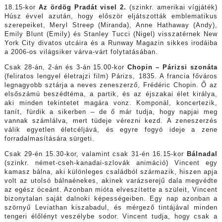
18.15-kor
Az ördög Pradát visel 2.
(szinkr. amerikai vígjáték)
Húsz évvel azután, hogy először eljátszották emblematikus
szerepeiket, Meryl Streep (Miranda), Anne Hathaway (Andy),
Emily Blunt (Emily) és Stanley Tucci (Nigel) visszatérnek New
York City divatos utcáira és a Runway Magazin sikkes irodáiba
a 2006-os világsiker várva-várt folytatásában.
Csak 28-án, 2-án és 3-án 15.00-kor
Chopin – Párizsi szonáta
(feliratos lengyel életrajzi film) Párizs, 1835. A francia főváros
legnagyobb sztárja a neves zeneszerző, Frédéric Chopin. Ő az
elsőszámú beszédtéma, a partik, és az éjszakai élet királya,
aki minden tekintetet magára vonz. Komponál, koncertezik,
tanít, fürdik a sikerben – de ő már tudja, hogy napjai meg
vannak számlálva, mert tüdeje vérezni kezd. A zeneszerzés
válik egyetlen életcéljává, és egyre fogyó ideje a zene
forradalmasítására sürgeti.
Csak 29-én 15.30-kor, valamint csak 31-én 16.15-kor
Bálnadal
(szinkr. német-cseh-kanadai-szlovák animáció) Vincent egy
kamasz bálna, aki különleges családból származik, hiszen apja
volt az utolsó bálnaénekes, akinek varázserejű dala megvédte
az egész óceánt. Azonban mióta elveszítette a szüleit, Vincent
bizonytalan saját dalnoki képességeiben. Egy nap azonban a
szörnyű Leviathan kiszabadul, és mérgező tintájával minden
tengeri élőlényt veszélybe sodor. Vincent tudja, hogy csak a