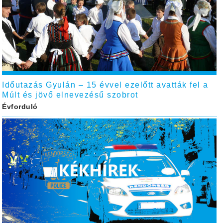
Időutazás Gyulán – 15 évvel ezelőtt avatták fel a
Múlt és jövő elnevezésű szobrot
Évforduló