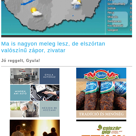
Ma is nagyon meleg lesz, de elszórtan
valószínű zápor, zivatar
Jó reggelt, Gyula!