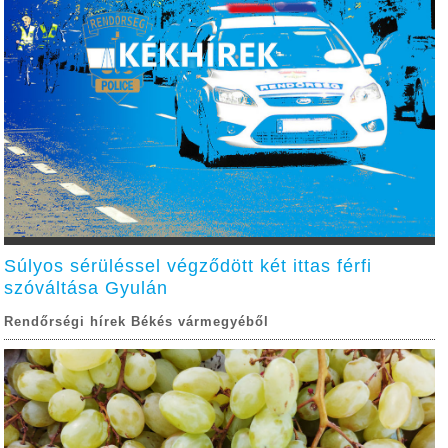
Súlyos sérüléssel végződött két ittas férfi
szóváltása Gyulán
Rendőrségi hírek Békés vármegyéből