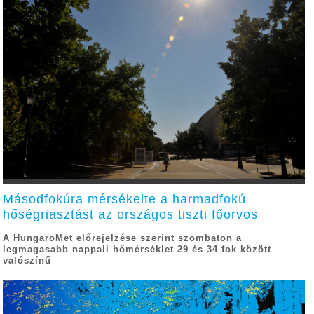
Másodfokúra mérsékelte a harmadfokú
hőségriasztást az országos tiszti főorvos
A HungaroMet előrejelzése szerint szombaton a
legmagasabb nappali hőmérséklet 29 és 34 fok között
valószínű