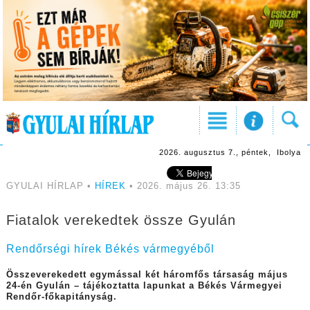
2026. augusztus 7., péntek, Ibolya
GYULAI HÍRLAP •
HÍREK
• 2026. május 26. 13:35
Fiatalok verekedtek össze Gyulán
Rendőrségi hírek Békés vármegyéből
Összeverekedett egymással két háromfős társaság május
24-én Gyulán – tájékoztatta lapunkat a Békés Vármegyei
Rendőr-főkapitányság.