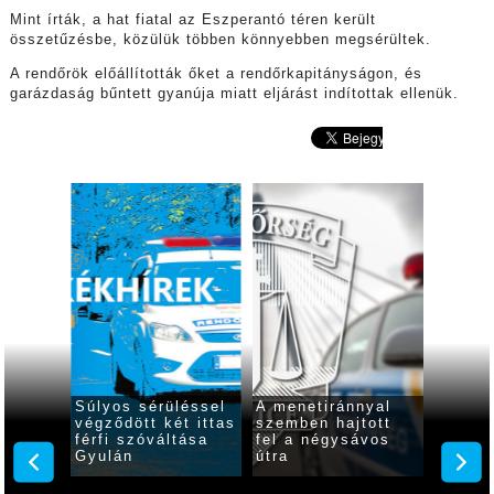
Mint írták, a hat fiatal az Eszperantó téren került
összetűzésbe
, közülük többen könnyebben megsérültek.
A rendőrök előállították őket a rendőrkapitányságon, és
garázdaság bűntett gyanúja miatt eljárást indítottak ellenük.
 óra
Súlyos sérüléssel
A menetiránnyal
Ittasa
2
végződött két ittas
szemben hajtott
rollere
7
férfi szóváltása
fel a négysávos
indult 
lés
Gyulán
útra
Gyulá