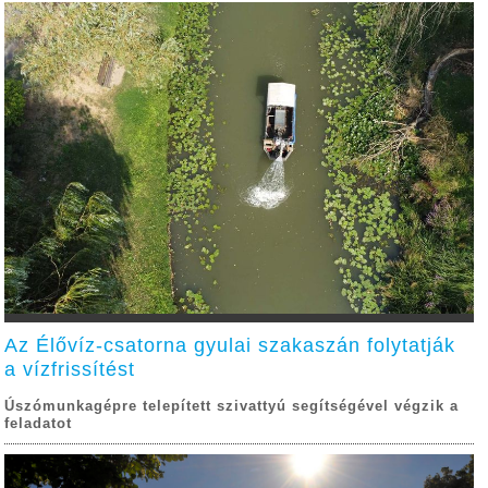
Az Élővíz-csatorna gyulai szakaszán folytatják
a vízfrissítést
Úszómunkagépre telepített szivattyú segítségével végzik a
feladatot