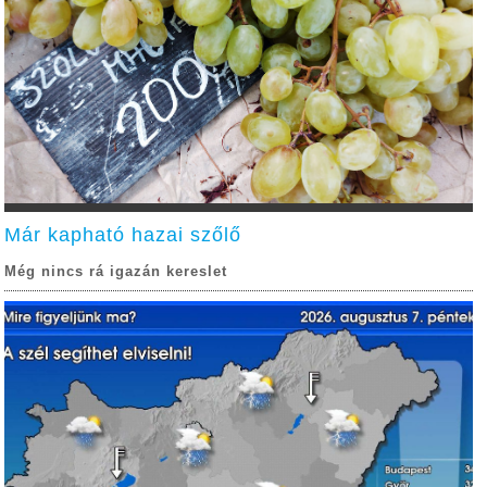
Már kapható hazai szőlő
Még nincs rá igazán kereslet