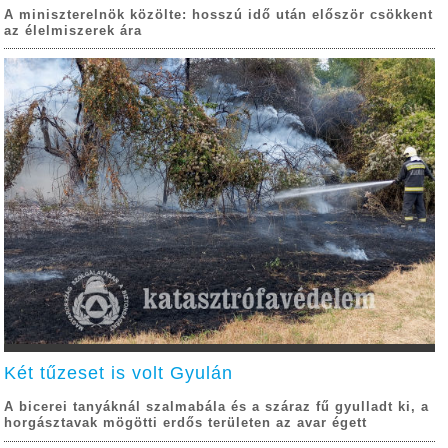
A miniszterelnök közölte: hosszú idő után először csökkent
az élelmiszerek ára
Két tűzeset is volt Gyulán
A bicerei tanyáknál szalmabála és a száraz fű gyulladt ki, a
horgásztavak mögötti erdős területen az avar égett