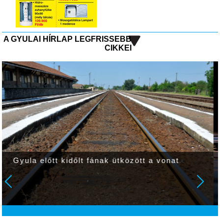
A GYULAI HÍRLAP LEGFRISSEBB
CIKKEI
Szombaton a kevés fátyol- és gomolyfelhő
mellet sok napsütés várható