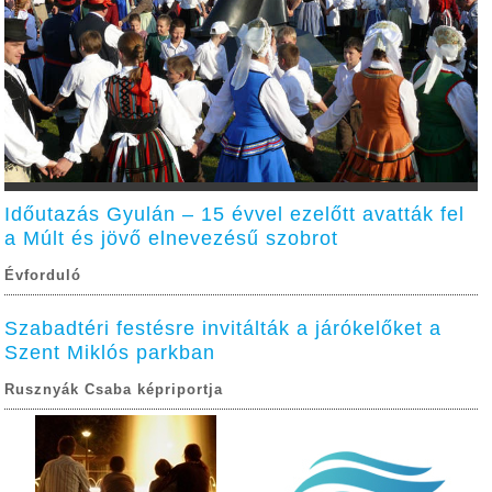
Időutazás Gyulán – 15 évvel ezelőtt avatták fel
a Múlt és jövő elnevezésű szobrot
Évforduló
Szabadtéri festésre invitálták a járókelőket a
Szent Miklós parkban
Rusznyák Csaba képriportja