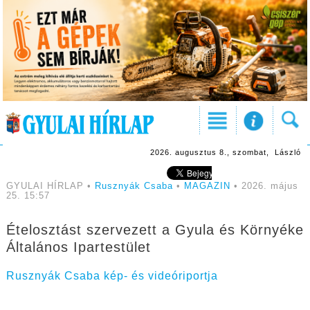
2026. augusztus 8., szombat, László
GYULAI HÍRLAP •
Rusznyák Csaba
•
MAGAZIN
• 2026. május
25. 15:57
Ételosztást szervezett a Gyula és Környéke
Általános Ipartestület
Rusznyák Csaba kép- és videóriportja