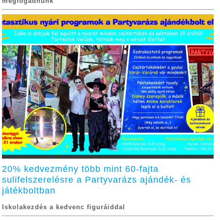
megfogadnunk
20% kedvezmény több mint 60-fajta
sulifelszerelésre a Partyvarázs ajándék- és
játékboltban
Iskolakezdés a kedvenc figuráiddal