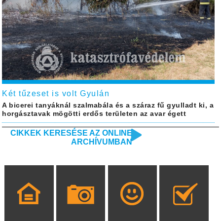
Két tűzeset is volt Gyulán
A bicerei tanyáknál szalmabála és a száraz fű gyulladt ki, a
horgásztavak mögötti erdős területen az avar égett
CIKKEK KERESÉSE AZ ONLINE
ARCHÍVUMBAN