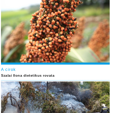
A cirok
Szalai Ilona dietetikus rovata