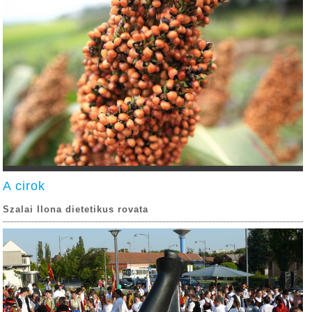
A cirok
Szalai Ilona dietetikus rovata