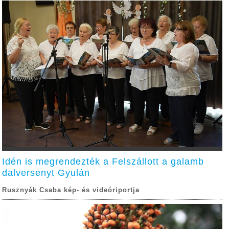
Idén is megrendezték a Felszállott a galamb
dalversenyt Gyulán
Rusznyák Csaba kép- és videóriportja