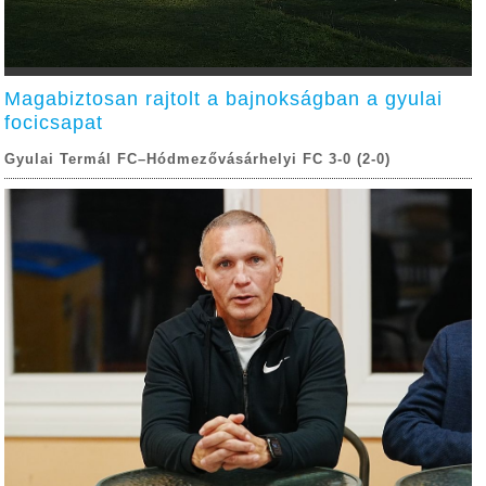
Magabiztosan rajtolt a bajnokságban a gyulai
focicsapat
Gyulai Termál FC–Hódmezővásárhelyi FC 3-0 (2-0)