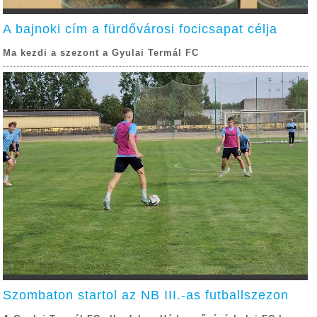
A bajnoki cím a fürdővárosi focicsapat célja
Ma kezdi a szezont a Gyulai Termál FC
Szombaton startol az NB III.-as futballszezon