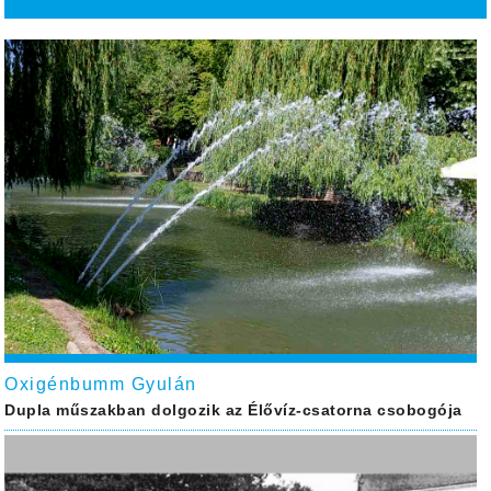
Oxigénbumm Gyulán
Dupla műszakban dolgozik az Élővíz-csatorna csobogója