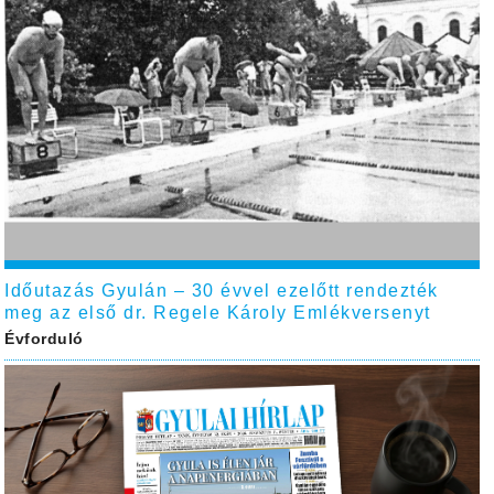
Időutazás Gyulán – 30 évvel ezelőtt rendezték
meg az első dr. Regele Károly Emlékversenyt
Évforduló