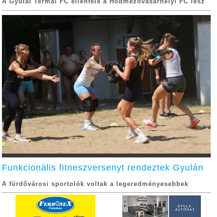
A Gyulai Termál FC ellenfele a Hódmezővásárhelyi FC lesz
Funkcionális fitneszversenyt rendeztek Gyulán
A fürdővárosi sportolók voltak a legeredményesebbek