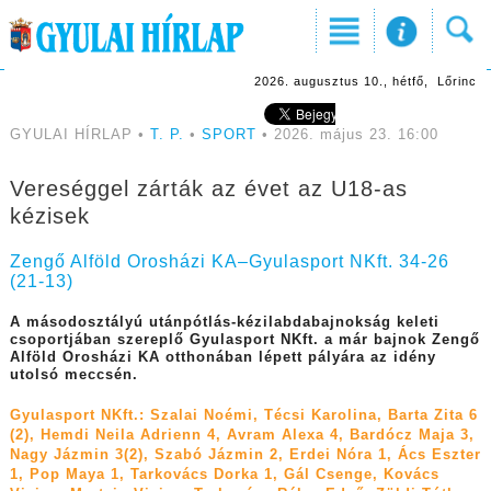
2026. augusztus 10., hétfő, Lőrinc
GYULAI HÍRLAP •
T. P.
•
SPORT
• 2026. május 23. 16:00
Vereséggel zárták az évet az U18-as
kézisek
Zengő Alföld Orosházi KA–Gyulasport NKft. 34-26
(21-13)
A másodosztályú utánpótlás-kézilabdabajnokság keleti
csoportjában szereplő Gyulasport NKft. a már bajnok Zengő
Alföld Orosházi KA otthonában lépett pályára az idény
utolsó meccsén.
Gyulasport NKft.: Szalai Noémi, Técsi Karolina, Barta Zita 6
(2), Hemdi Neila Adrienn 4, Avram Alexa 4, Bardócz Maja 3,
Nagy Jázmin 3(2), Szabó Jázmin 2, Erdei Nóra 1, Ács Eszter
1, Pop Maya 1, Tarkovács Dorka 1, Gál Csenge, Kovács