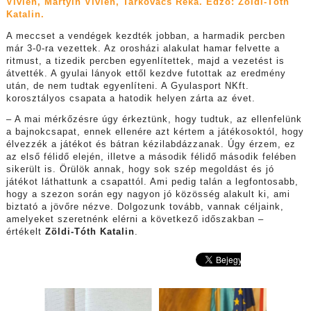
Vivien, Martyin Vivien, Tarkovács Réka. Edző: Zöldi-Tóth
Katalin.
A meccset a vendégek kezdték jobban, a harmadik percben
már 3-0-ra vezettek. Az orosházi alakulat hamar felvette a
ritmust, a tizedik percben egyenlítettek, majd a vezetést is
átvették. A gyulai lányok ettől kezdve futottak az eredmény
után, de nem tudtak egyenlíteni. A Gyulasport NKft.
korosztályos csapata a hatodik helyen zárta az évet.
–
A mai mérkőzésre úgy érkeztünk, hogy tudtuk, az ellenfelünk
a bajnokcsapat, ennek ellenére azt kértem a játékosoktól, hogy
élvezzék a játékot és bátran kézilabdázzanak. Úgy érzem, ez
az első félidő elején, illetve a második félidő második felében
sikerült is. Örülök annak, hogy sok szép megoldást és jó
játékot láthattunk a csapattól. Ami pedig talán a legfontosabb,
hogy a szezon során egy nagyon jó közösség alakult ki, ami
biztató a jövőre nézve. Dolgozunk tovább, vannak céljaink,
amelyeket szeretnénk elérni a következő időszakban –
értékelt
Zöldi-Tóth Katalin
.