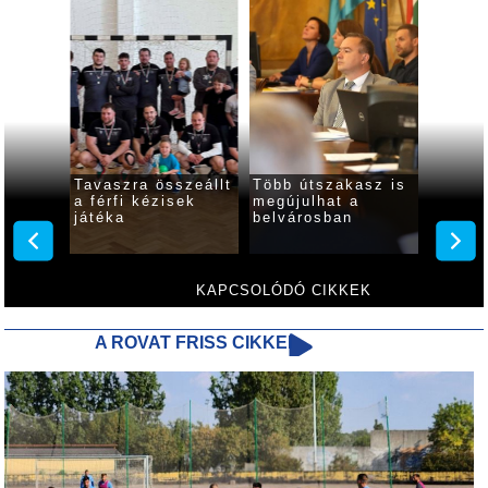
tás
Tavaszra összeállt
Több útszakasz is
Győze
nyerni
a férfi kézisek
megújulhat a
zártak
ézisek
játéka
belvárosban
kézise
KAPCSOLÓDÓ CIKKEK
A ROVAT FRISS CIKKEI