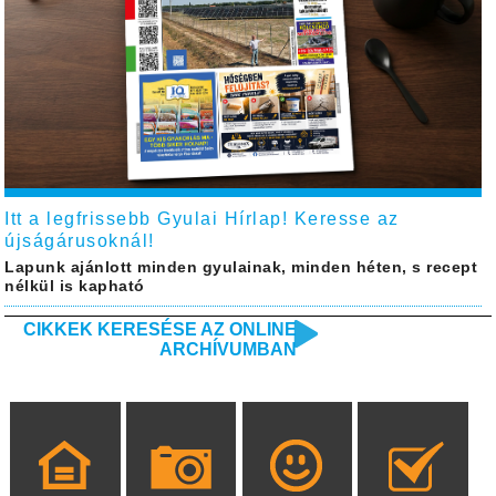
Itt a legfrissebb Gyulai Hírlap! Keresse az
újságárusoknál!
Lapunk ajánlott minden gyulainak, minden héten, s recept
nélkül is kapható
CIKKEK KERESÉSE AZ ONLINE
ARCHÍVUMBAN