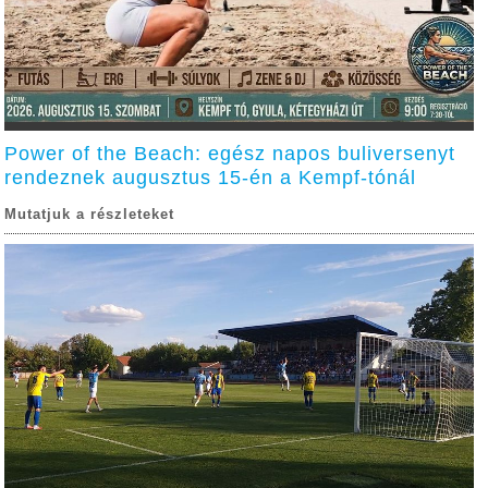
Power of the Beach: egész napos buliversenyt
rendeznek augusztus 15-én a Kempf-tónál
Mutatjuk a részleteket