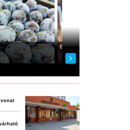
Egy kilogramm szilva 500 
a vonat
várható