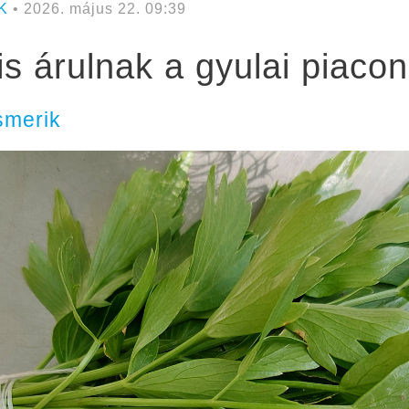
K
• 2026. május 22. 09:39
 is árulnak a gyulai piacon
smerik