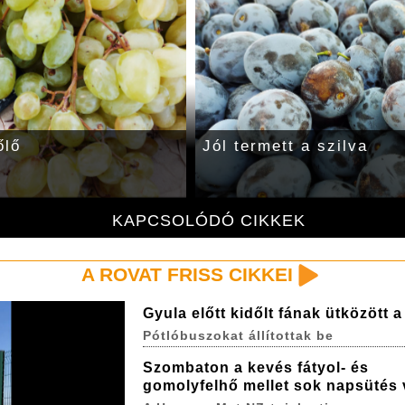
őlő
Jól termett a szilva
KAPCSOLÓDÓ CIKKEK
A ROVAT FRISS CIKKEI
Gyula előtt kidőlt fának ütközött 
Pótlóbuszokat állítottak be
Szombaton a kevés fátyol- és
gomolyfelhő mellet sok napsütés 