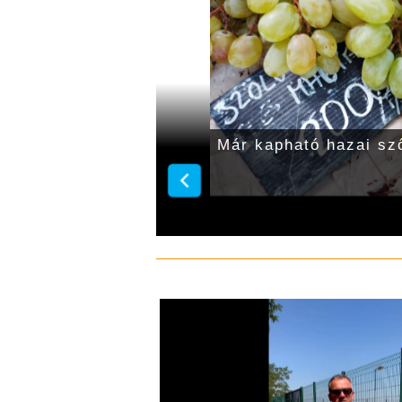
gdinnye 450–600 forint
Már kapható hazai sz