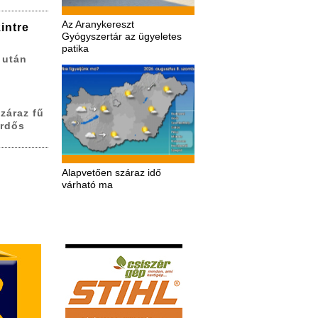
Az Aranykereszt
intre
Gyógyszertár az ügyeletes
patika
 után
záraz fű
erdős
Alapvetően száraz idő
várható ma