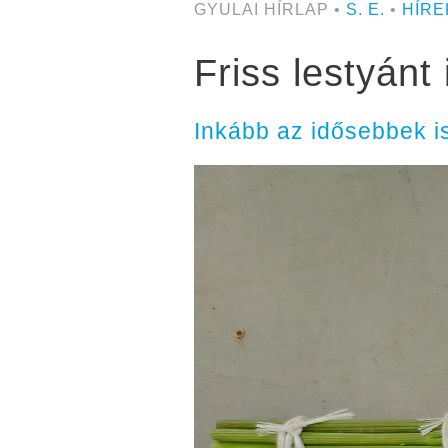
GYULAI HÍRLAP •
S. E.
•
HÍRE
Friss lestyánt
Inkább az idősebbek i