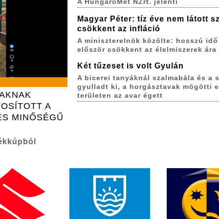
A HungaroMet NZrt. jelenti
Magyar Péter: tíz éve nem látott sz
csökkent az infláció
A miniszterelnök közölte: hosszú idő
először csökkent az élelmiszerek ára
Két tűzeset is volt Gyulán
A bicerei tanyáknál szalmabála és a s
gyulladt ki, a horgásztavak mögötti 
IAKNAK
területen az avar égett
OSÍTOTT A
ÉS MINŐSÉGŰ
ékkúpból