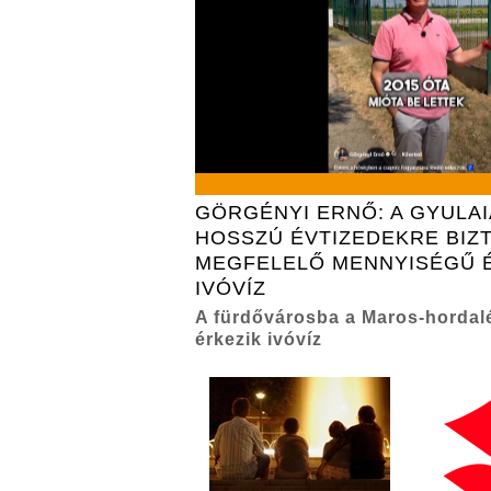
GÖRGÉNYI ERNŐ: A GYULA
HOSSZÚ ÉVTIZEDEKRE BIZT
MEGFELELŐ MENNYISÉGŰ 
IVÓVÍZ
A fürdővárosba a Maros-hordal
érkezik ivóvíz