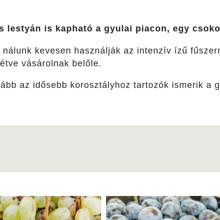
s lestyán is kapható a gyulai piacon, egy csokor
e, nálunk kevesen használják az intenzív ízű fűszer
vétve vásárolnak belőle.
kább az idősebb korosztályhoz tartozók ismerik a 