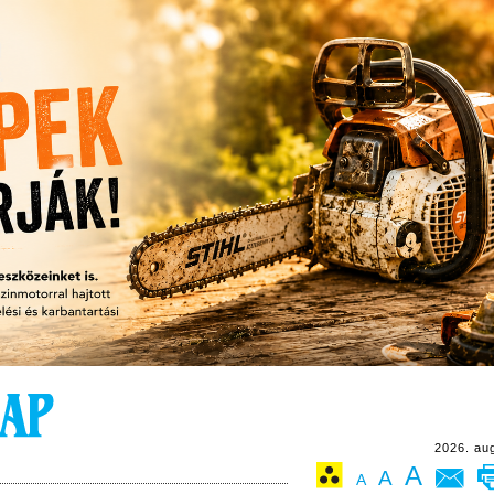
2026. au
A
A
A