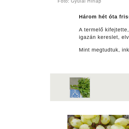
Fotó: Gyulai Hírlap
Három hét óta fris
A termelő kifejtett
igazán kereslet, el
Mint megtudtuk, in