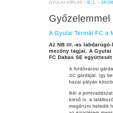
GYULAI HÍRLAP •
B. L.
•
SPO
Győzelemmel b
A Gyulai Termál FC a 
Az NB III.-
as
labdarúgó-b
mezőny tagjai.
A Gyula
FC Dabas SE együttesét 
A fürdővárosi gárd
S
C
gárdáját, így
be
hazai pályán köszön
Bár a pontvadászat
kieső is, a találko
megőrizni
hetedik h
a
z ezüstérem megs