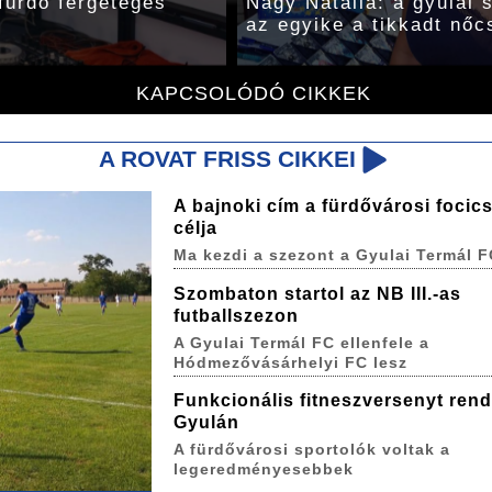
fürdő fergeteges
Nagy Natália: a gyulai 
az egyike a tikkadt nőc
KAPCSOLÓDÓ CIKKEK
A ROVAT FRISS CIKKEI
A bajnoki cím a fürdővárosi focic
célja
Ma kezdi a szezont a Gyulai Termál F
Szombaton startol az NB III.-as
futballszezon
A Gyulai Termál FC ellenfele a
Hódmezővásárhelyi FC lesz
Funkcionális fitneszversenyt ren
Gyulán
A fürdővárosi sportolók voltak a
legeredményesebbek