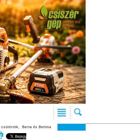
 csütörtök, Berta és Bettina