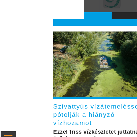
Szivattyús vízátemeléss
pótolják a hiányzó
vízhozamot
Ezzel friss vízkészletet juttatn