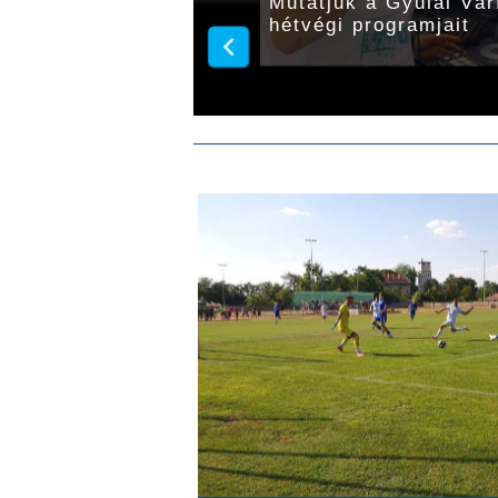
ár rád ma a Gyulai
Mutatjuk a Gyulai Vár
hétvégi programjait