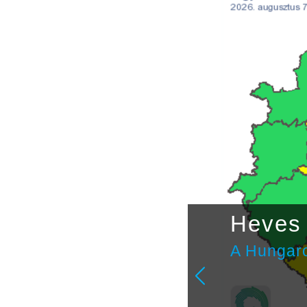
étvégi
Heves 
A Hungaro
ulai