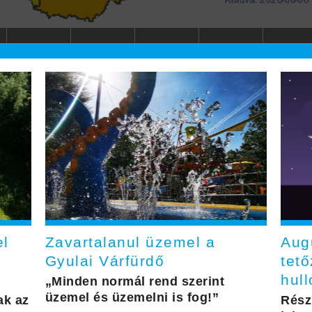
el
Zavartalanul üzemel a
Aug
Gyulai Várfürdő
tető
hull
„Minden normál rend szerint
üzemel és üzemelni is fog!”
ak az
Rész