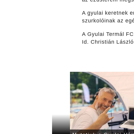
A gyulai keretnek e
szurkolóinak az eg
A Gyulai Termál F
Id.
Christiá
n
László