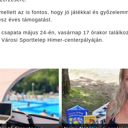
mellett az is fontos, hogy jó játékkal és győzele
ész éves támogatást.
C csapata
május
2
4-én, vasárnap 17 órakor találkoz
 Városi Sporttelep
Hime
r-c
enterpályáján.