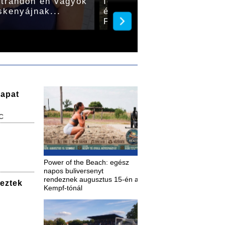
strandon én vagyok
Idén is ingyenes program
skenyájnak...
érdeklődőket a szeptembe
Pikniken
sapat
C
Power of the Beach: egész
napos buliversenyt
rendeznek augusztus 15-én a
deztek
Kempf-tónál