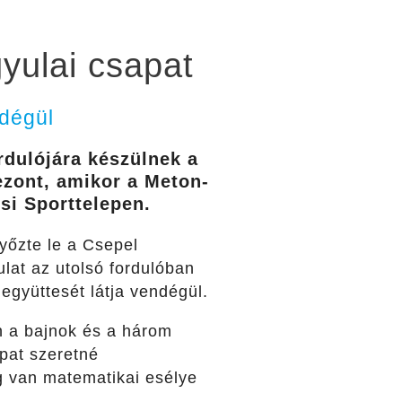
yulai csapat
ndégül
rdulójára készülnek a
ezont, amikor a
Meton
-
si Sporttelepen.
yőzte le a Csepel
ulat az
utolsó fordulóban
együttesét
látja vendégül.
n a bajnok és a három
apat szeretné
 van matematikai esélye