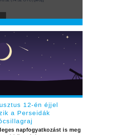
usztus 12-én éjjel
zik a Perseidák
ócsillagraj
leges napfogyatkozást is meg