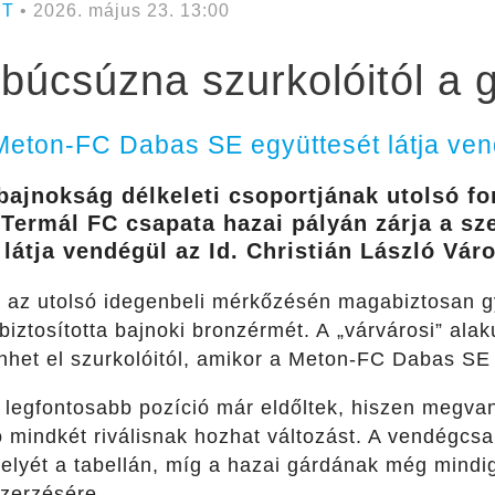
RT
• 2026. május 23. 13:00
úcsúzna szurkolóitól a g
Meton-FC Dabas SE együttesét látja ve
ajnokság délkeleti csoportjának utolsó fo
i
T
ermál FC csapata hazai pályán zárja a sz
látja vendégül az Id.
Christián
László Váro
a az utolsó idegenbeli mérkőzésén magabiztosan g
biztosította bajnoki bronzérmét. A
„várvárosi”
alak
het el szurkolóitól, amikor a
Meton
-FC Dabas SE 
 legfontosabb pozíció már eldőltek, hiszen megva
zó mindkét riválisnak hozhat változást. A vendégcs
elyét a tabellán, míg a
hazai gárdának még mindig
zerzésére.