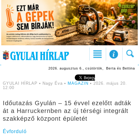
2026. augusztus 6., csütörtök, Berta és Bettina
GYULAI HÍRLAP • Nagy Éva •
MAGAZIN
• 2026. május 20.
12:00
Időutazás Gyulán – 15 évvel ezelőtt adták
át a Harruckernben az új térségi integrált
szakképző központ épületét
Évforduló