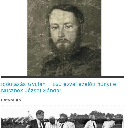
Időutazás Gyulán – 160 évvel ezelőtt hunyt el
Nuszbek József Sándor
Évforduló