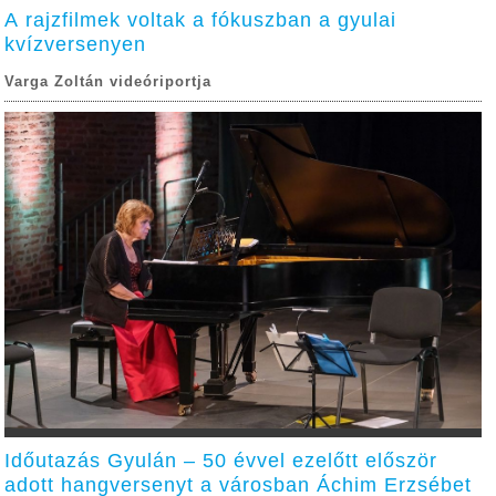
A rajzfilmek voltak a fókuszban a gyulai
kvízversenyen
Varga Zoltán videóriportja
Időutazás Gyulán – 50 évvel ezelőtt először
adott hangversenyt a városban Áchim Erzsébet