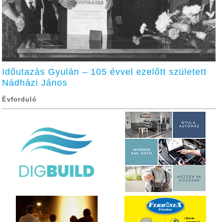
Időutazás Gyulán – 105 évvel ezelőtt született
Nádházi János
Évforduló