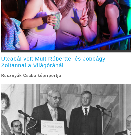
Utcabál volt Mult Róberttel és Jobbágy
Zoltánnal a Világóránál
Rusznyák Csaba képriportja