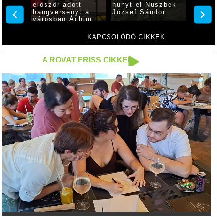
tőben
először adott
hunyt el Nuszbek
tették
 Laura
hangversenyt a
József Sándor
főút a
városban Áchim
Erzsébet
KAPCSOLÓDÓ CIKKEK
A ROVAT FRISS CIKKEI