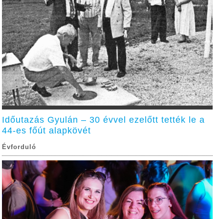
Időutazás Gyulán – 30 évvel ezelőtt tették le a
44-es főút alapkövét
Évforduló