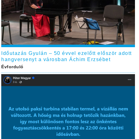
Időutazás Gyulán – 50 évvel ezelőtt először adott
hangversenyt a városban Áchim Erzsébet
Évforduló