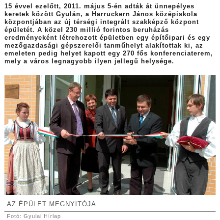
15 évvel ezelőtt, 2011. május 5-én adták át ünnepélyes
keretek között Gyulán, a Harruckern János középiskola
központjában az új térségi integrált szakképző központ
épületét. A közel 230 millió forintos beruházás
eredményeként létrehozott épületben egy építőipari és egy
mezőgazdasági gépszerelői tanműhelyt alakítottak ki, az
emeleten pedig helyet kapott egy 270 fős konferenciaterem,
mely a város legnagyobb ilyen jellegű helysége.
AZ ÉPÜLET MEGNYITÓJA
Fotó: Gyulai Hírlap