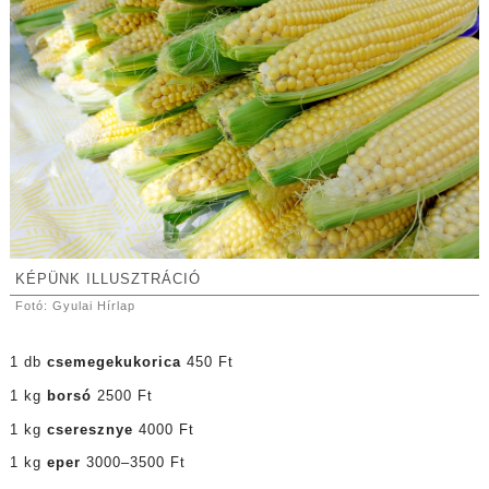
KÉPÜNK ILLUSZTRÁCIÓ
Fotó: Gyulai Hírlap
1 db
csemegekukorica
450 Ft
1 kg
borsó
2500 Ft
1 kg
cseresznye
4000 Ft
1 kg
eper
3000–3500 Ft