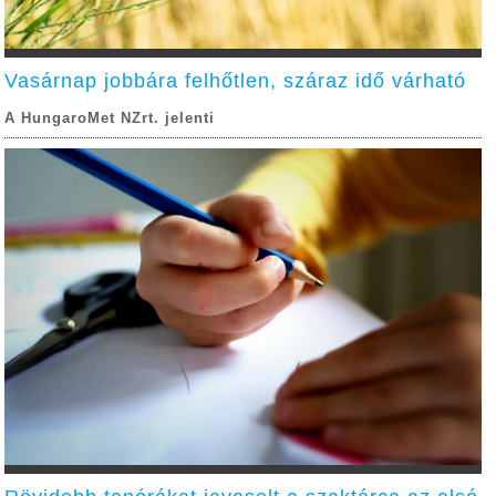
Vasárnap jobbára felhőtlen, száraz idő várható
A HungaroMet NZrt. jelenti