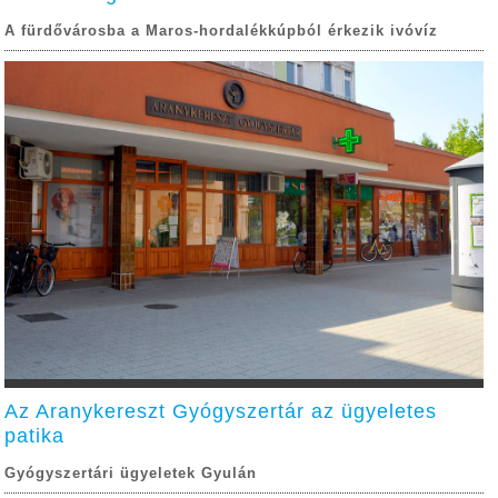
A fürdővárosba a Maros-hordalékkúpból érkezik ivóvíz
Az Aranykereszt Gyógyszertár az ügyeletes
patika
Gyógyszertári ügyeletek Gyulán