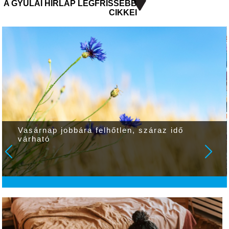
A GYULAI HÍRLAP LEGFRISSEBB
CIKKEI
Vasárnap jobbára felhőtlen, száraz idő
várható