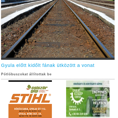
Gyula előtt kidőlt fának ütközött a vonat
Pótlóbuszokat állítottak be