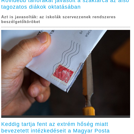
Rövidebb tanórákat javasolt a szaktárca az alsó
tagozatos diákok oktatásában
Azt is javasolták: az iskolák szervezzenek rendszeres
beszélgetőköröket
Keddig tartja fent az extrém hőség miatt
bevezetett intézkedéseit a Magyar Posta