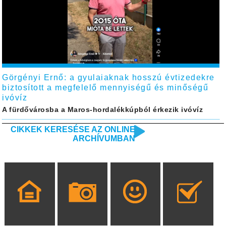
Görgényi Ernő: a gyulaiaknak hosszú évtizedekre
biztosított a megfelelő mennyiségű és minőségű
ivóvíz
A fürdővárosba a Maros-hordalékkúpból érkezik ivóvíz
CIKKEK KERESÉSE AZ ONLINE
ARCHÍVUMBAN