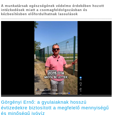
A munkatársak egészségének védelme érdekében hozott
intézkedések miatt a csomagfeldolgozásban és
kézbesítésben előfordulhatnak lassulások
Görgényi Ernő: a gyulaiaknak hosszú
évtizedekre biztosított a megfelelő mennyiségű
és minőségű ivóvíz